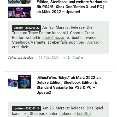
Edition, Steelbook und weitere Varianten
für PS4/5, Xbox One/Series X und PC |
ab März 2022 – Update4
Am 25. März ist Release. Die
Update - 2022.03.22
Treasure Trove Edition kann inkl. Chaotic Great
Edition weiterhin
bei Amazon
vorbestellt werden.
Steelbook Variante ist ebenfalls noch bei
Amazon
erhältlich.
Collectors-Junkies
22. März 2022
12
Gaming
„GhostWire: Tokyo“ ab März 2022 als
Deluxe Edition, Steelbook Edition &
Standard Variante für PS5 & PC –
Update2
Am 25. März ist Release. Das Spiel
Update - 2022.03.16
kann inkl. Steelbook unter anderem
bei Otto