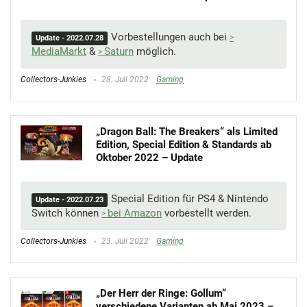
Vorbestellungen auch bei
Update - 2022.07.28
MediaMarkt
&
Saturn
möglich.
Collectors-Junkies
28. Juli 2022
Gaming
„Dragon Ball: The Breakers“ als Limited
Edition, Special Edition & Standards ab
Oktober 2022 – Update
Special Edition für PS4 & Nintendo
Update - 2022.07.23
Switch können
bei Amazon
vorbestellt werden.
Collectors-Junkies
23. Juli 2022
Gaming
„Der Herr der Ringe: Gollum“
verschiedene Varianten ab Mai 2023 –