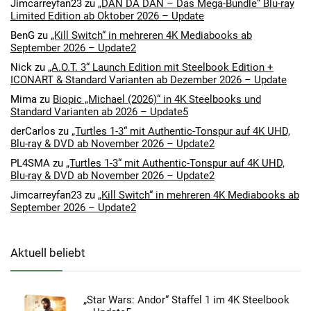
Jimcarreyfan23
zu
„DAN DA DAN – Das Mega-Bundle“ Blu-ray
Limited Edition ab Oktober 2026 – Update
BenG
zu
„Kill Switch“ in mehreren 4K Mediabooks ab
September 2026 – Update2
Nick
zu
„A.O.T. 3“ Launch Edition mit Steelbook Edition +
ICONART & Standard Varianten ab Dezember 2026 – Update
Mima
zu
Biopic „Michael (2026)“ in 4K Steelbooks und
Standard Varianten ab 2026 – Update5
derCarlos
zu
„Turtles 1-3“ mit Authentic-Tonspur auf 4K UHD,
Blu-ray & DVD ab November 2026 – Update2
PL4SMA
zu
„Turtles 1-3“ mit Authentic-Tonspur auf 4K UHD,
Blu-ray & DVD ab November 2026 – Update2
Jimcarreyfan23
zu
„Kill Switch“ in mehreren 4K Mediabooks ab
September 2026 – Update2
Aktuell beliebt
„Star Wars: Andor“ Staffel 1 im 4K Steelbook