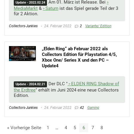
Am 01. März ist Release. Bei
Update - 2022.02.24
MediaMarkt
&
Saturn
ist das Spiel gerade Teil der 3
für 2 Aktion.
Collectors-Junkies
24. Februar 2022
2
Variante/ Edition
„Elden Ring“ ab Februar 2022 als
Collectors Edition für Playstation 4/5,
Xbox One/ Series X und den PC –
Update4
Der DLC "
ELDEN RING Shadow of
Update - 2024.02.21
the Erdtree
" erhält im Juni 2024 eine neue Collectors
Edition.
Collectors-Junkies
24. Februar 2022
42
Gaming
« Vorherige Seite
1
…
4
5
6
7
8