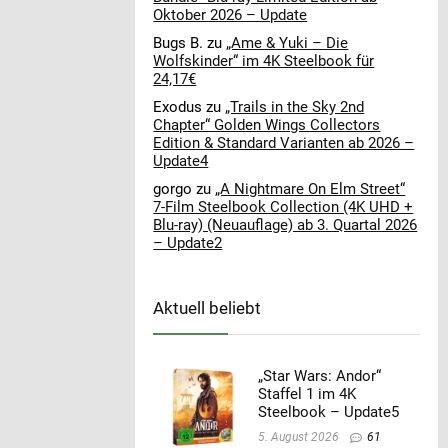
Oktober 2026 – Update
Bugs B.
zu
„Ame & Yuki – Die
Wolfskinder“ im 4K Steelbook für
24,17€
Exodus
zu
„Trails in the Sky 2nd
Chapter“ Golden Wings Collectors
Edition & Standard Varianten ab 2026 –
Update4
gorgo
zu
„A Nightmare On Elm Street“
7-Film Steelbook Collection (4K UHD +
Blu-ray) (Neuauflage) ab 3. Quartal 2026
– Update2
Aktuell beliebt
„Star Wars: Andor“
Staffel 1 im 4K
Steelbook – Update5
5. August 2026
61