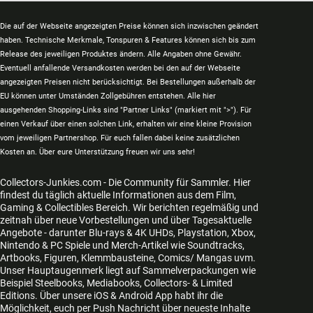
Die auf der Webseite angezeigten Preise können sich inzwischen geändert
haben. Technische Merkmale, Tonspuren & Features können sich bis zum
Release des jeweiligen Produktes ändern. Alle Angaben ohne Gewähr.
Eventuell anfallende Versandkosten werden bei den auf der Webseite
angezeigten Preisen nicht berücksichtigt. Bei Bestellungen außerhalb der
EU können unter Umständen Zollgebühren entstehen. Alle hier
ausgehenden Shopping-Links sind "Partner Links" (markiert mit ">"). Für
einen Verkauf über einen solchen Link, erhalten wir eine kleine Provision
vom jeweiligen Partnershop. Für euch fallen dabei keine zusätzlichen
Kosten an. Über eure Unterstützung freuen wir uns sehr!
Collectors-Junkies.com - Die Community für Sammler. Hier
findest du täglich aktuelle Informationen aus dem Film,
Gaming & Collectibles Bereich. Wir berichten regelmäßig und
zeitnah über neue Vorbestellungen und über Tagesaktuelle
Angebote - darunter Blu-rays & 4K UHDs, Playstation, Xbox,
Nintendo & PC Spiele und Merch-Artikel wie Soundtracks,
Artbooks, Figuren, Klemmbausteine, Comics/ Mangas uvm.
Unser Hauptaugenmerk liegt auf Sammelverpackungen wie
Beispiel Steelbooks, Mediabooks, Collectors- & Limited
Editions. Über unsere iOS & Android App habt ihr die
Möglichkeit, euch per Push Nachricht über neueste Inhalte