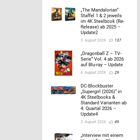
„The Mandalorian“
Staffel 1 & 2 jeweils
im 4K Steelbook (Re-
Release) ab 2025 –
Update2
5. August 2026
137
„Dragonball Z – TV-
Serie“ Vol. 4 ab 2026
auf Blu-ray – Update
6. August 2026
29
DC-Blockbuster
„Supergirl (2026)“ in
4K Steelbooks &
Standard Varianten ab
4. Quartal 2026 –
Update4
3. August 2026
49
„Interview mit einem