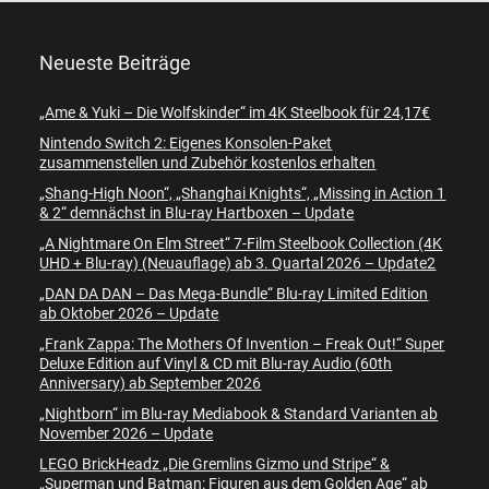
Neueste Beiträge
„Ame & Yuki – Die Wolfskinder“ im 4K Steelbook für 24,17€
Nintendo Switch 2: Eigenes Konsolen-Paket
zusammenstellen und Zubehör kostenlos erhalten
„Shang-High Noon“, „Shanghai Knights“, „Missing in Action 1
& 2“ demnächst in Blu-ray Hartboxen – Update
„A Nightmare On Elm Street“ 7-Film Steelbook Collection (4K
UHD + Blu-ray) (Neuauflage) ab 3. Quartal 2026 – Update2
„DAN DA DAN – Das Mega-Bundle“ Blu-ray Limited Edition
ab Oktober 2026 – Update
„Frank Zappa: The Mothers Of Invention – Freak Out!“ Super
Deluxe Edition auf Vinyl & CD mit Blu-ray Audio (60th
Anniversary) ab September 2026
„Nightborn“ im Blu-ray Mediabook & Standard Varianten ab
November 2026 – Update
LEGO BrickHeadz „Die Gremlins Gizmo und Stripe“ &
„Superman und Batman: Figuren aus dem Golden Age“ ab