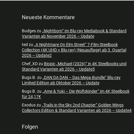
Neueste Kommentare
Budges
zu
„Nightborn“ im Blu-ray Mediabook & Standard
Varianten ab November 2026 – Update
ted
zu
„A Nightmare On Elm Street“ 7-Film Steelbook
Collection (4K UHD + Blu-ray) (Neuauflage) ab 3. Quartal
2026 – Update2
Chef_XD
zu
Biopic „Michael (2026)“ in 4K Steelbooks und
Standard Varianten ab 2026 – Update5
Bugs B.
zu
„DAN DA DAN – Das Mega-Bundle“ Blu-ray
Limited Edition ab Oktober 2026 – Update
Bugs B.
zu
„Ame & Yuki – Die Wolfskinder“ im 4K Steelbook
für 24,17€
Exodus
zu
„Trails in the Sky 2nd Chapter“ Golden Wings
Collectors Edition & Standard Varianten ab 2026 – Update4
Folgen