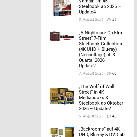
Vampir“ im 4K
Steelbook ab 2026 –
Update4
3. August 2026
54
„A Nightmare On Elm
Street“ 7-Film
Steelbook Collection
(4K UHD + Blu-ray)
(Neuauflage) ab 3.
Quartal 2026 –
Update2
7. August 2026
66
„The Wolf of Wall
Street“ in 4K
Mediabooks &
Steelbook ab Oktober
2026 – Update2
5. August 2026
43
„Backrooms“ auf 4K
UHD, Blu-ray & DVD ab