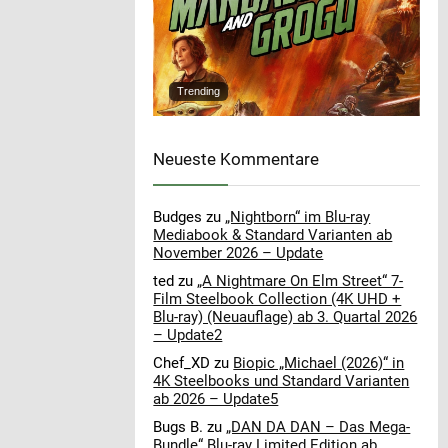
Trending
Neueste Kommentare
Budges
zu
„Nightborn“ im Blu-ray
Mediabook & Standard Varianten ab
November 2026 – Update
ted
zu
„A Nightmare On Elm Street“ 7-
Film Steelbook Collection (4K UHD +
Blu-ray) (Neuauflage) ab 3. Quartal 2026
– Update2
Chef_XD
zu
Biopic „Michael (2026)“ in
4K Steelbooks und Standard Varianten
ab 2026 – Update5
Bugs B.
zu
„DAN DA DAN – Das Mega-
Bundle“ Blu-ray Limited Edition ab