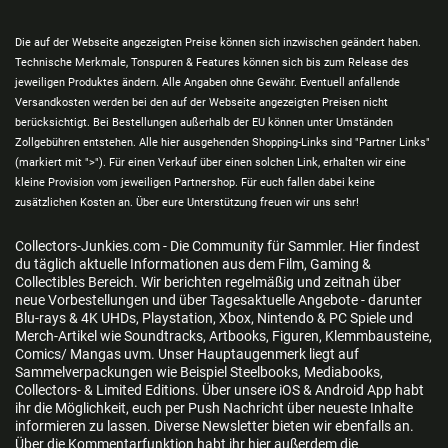
Die auf der Webseite angezeigten Preise können sich inzwischen geändert haben.
Technische Merkmale, Tonspuren & Features können sich bis zum Release des
jeweiligen Produktes ändern. Alle Angaben ohne Gewähr. Eventuell anfallende
Versandkosten werden bei den auf der Webseite angezeigten Preisen nicht
berücksichtigt. Bei Bestellungen außerhalb der EU können unter Umständen
Zollgebühren entstehen. Alle hier ausgehenden Shopping-Links sind "Partner Links"
(markiert mit ">"). Für einen Verkauf über einen solchen Link, erhalten wir eine
kleine Provision vom jeweiligen Partnershop. Für euch fallen dabei keine
zusätzlichen Kosten an. Über eure Unterstützung freuen wir uns sehr!
Collectors-Junkies.com - Die Community für Sammler. Hier findest
du täglich aktuelle Informationen aus dem Film, Gaming &
Collectibles Bereich. Wir berichten regelmäßig und zeitnah über
neue Vorbestellungen und über Tagesaktuelle Angebote - darunter
Blu-rays & 4K UHDs, Playstation, Xbox, Nintendo & PC Spiele und
Merch-Artikel wie Soundtracks, Artbooks, Figuren, Klemmbausteine,
Comics/ Mangas uvm. Unser Hauptaugenmerk liegt auf
Sammelverpackungen wie Beispiel Steelbooks, Mediabooks,
Collectors- & Limited Editions. Über unsere iOS & Android App habt
ihr die Möglichkeit, euch per Push Nachricht über neueste Inhalte
informieren zu lassen. Diverse Newsletter bieten wir ebenfalls an.
Über die Kommentarfunktion habt ihr hier außerdem die