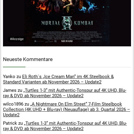
#Anzeige
Neueste Kommentare
Yanko
zu
Eli Roth´s „Ice Cream Man“ im 4K Steelbook &
Standard Varianten ab November 2026 – Update2
James
zu
„Turtles 1-3“ mit Authentic-Tonspur auf 4K UHD, Blu-
ray & DVD ab November 2026 – Update2
wilco1896
zu
„A Nightmare On Elm Street“ 7-Film Steelbook
Collection (4K UHD + Blu-ray) (Neuauflage) ab 3. Quartal 2026 –
Update2
Patrick
zu
„Turtles 1-3“ mit Authentic-Tonspur auf 4K UHD, Blu-
ray & DVD ab November 2026 – Update2