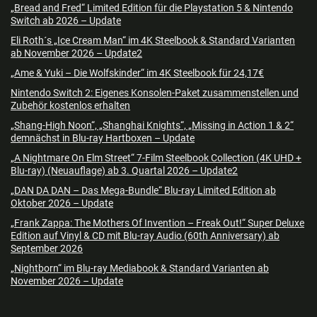
„Bread and Fred“ Limited Edition für die Playstation 5 & Nintendo
Switch ab 2026 – Update
Eli Roth´s „Ice Cream Man“ im 4K Steelbook & Standard Varianten
ab November 2026 – Update2
„Ame & Yuki – Die Wolfskinder“ im 4K Steelbook für 24,17€
Nintendo Switch 2: Eigenes Konsolen-Paket zusammenstellen und
Zubehör kostenlos erhalten
„Shang-High Noon“, „Shanghai Knights“, „Missing in Action 1 & 2“
demnächst in Blu-ray Hartboxen – Update
„A Nightmare On Elm Street“ 7-Film Steelbook Collection (4K UHD +
Blu-ray) (Neuauflage) ab 3. Quartal 2026 – Update2
„DAN DA DAN – Das Mega-Bundle“ Blu-ray Limited Edition ab
Oktober 2026 – Update
„Frank Zappa: The Mothers Of Invention – Freak Out!“ Super Deluxe
Edition auf Vinyl & CD mit Blu-ray Audio (60th Anniversary) ab
September 2026
„Nightborn“ im Blu-ray Mediabook & Standard Varianten ab
November 2026 – Update