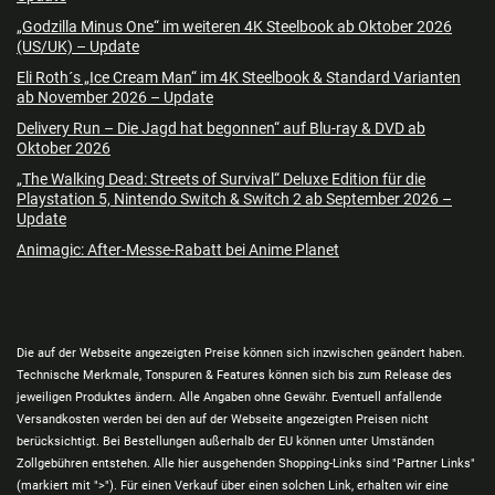
„Godzilla Minus One“ im weiteren 4K Steelbook ab Oktober 2026
(US/UK) – Update
Eli Roth´s „Ice Cream Man“ im 4K Steelbook & Standard Varianten
ab November 2026 – Update
Delivery Run – Die Jagd hat begonnen“ auf Blu-ray & DVD ab
Oktober 2026
„The Walking Dead: Streets of Survival“ Deluxe Edition für die
Playstation 5, Nintendo Switch & Switch 2 ab September 2026 –
Update
Animagic: After-Messe-Rabatt bei Anime Planet
Die auf der Webseite angezeigten Preise können sich inzwischen geändert haben.
Technische Merkmale, Tonspuren & Features können sich bis zum Release des
jeweiligen Produktes ändern. Alle Angaben ohne Gewähr. Eventuell anfallende
Versandkosten werden bei den auf der Webseite angezeigten Preisen nicht
berücksichtigt. Bei Bestellungen außerhalb der EU können unter Umständen
Zollgebühren entstehen. Alle hier ausgehenden Shopping-Links sind "Partner Links"
(markiert mit ">"). Für einen Verkauf über einen solchen Link, erhalten wir eine