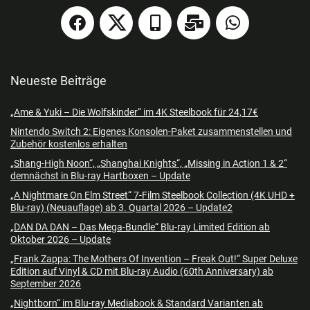
Neueste Beiträge
„Ame & Yuki – Die Wolfskinder“ im 4K Steelbook für 24,17€
Nintendo Switch 2: Eigenes Konsolen-Paket zusammenstellen und
Zubehör kostenlos erhalten
„Shang-High Noon“, „Shanghai Knights“, „Missing in Action 1 & 2“
demnächst in Blu-ray Hartboxen – Update
„A Nightmare On Elm Street“ 7-Film Steelbook Collection (4K UHD +
Blu-ray) (Neuauflage) ab 3. Quartal 2026 – Update2
„DAN DA DAN – Das Mega-Bundle“ Blu-ray Limited Edition ab
Oktober 2026 – Update
„Frank Zappa: The Mothers Of Invention – Freak Out!“ Super Deluxe
Edition auf Vinyl & CD mit Blu-ray Audio (60th Anniversary) ab
September 2026
„Nightborn“ im Blu-ray Mediabook & Standard Varianten ab