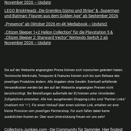
November 2026 – Update
LEGO BrickHeadz „Die Gremlins Gizmo und Stripe“ & „Superman
und Batman: Figuren aus dem Golden Age“ ab September 2026
„Presence“ ab Oktober 2026 im 4K Mediabook – Update2
„Citizen Sleeper 1+2 Helion Collection“ für die Playstation 5 &
„Citizen Sleeper 2: Starward Vector“ Nintendo Switch 2 ab
November 2026 – Update
Die auf der Webseite angezeigten Preise können sich inzwischen geändert haben.
Technische Merkmale, Tonspuren & Features können sich bis zum Release des
jeweiligen Produktes ändern. Alle Angaben ohne Gewähr. Eventuell anfallende
Versandkosten werden bei den auf der Webseite angezeigten Preisen nicht
berücksichtigt. Bei Bestellungen außerhalb der EU können unter Umständen
Zollgebühren entstehen. Alle hier ausgehenden Shopping-Links sind "Partner Links"
(markiert mit ">"). Für einen Verkauf über einen solchen Link, erhalten wir eine
kleine Provision vom jeweiligen Partnershop. Für euch fallen dabei keine
zusätzlichen Kosten an. Über eure Unterstützung freuen wir uns sehr!
Collectors-Junkies.com - Die Community für Sammler. Hier findest