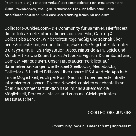
(markiert mit ">"). Für einen Verkauf über einen solchen Link, erhalten wir eine
kleine Provision vom jeweiligen Partnershop. Für euch fallen dabei keine
zusätzlichen Kosten an. Über eure Unterstützung freuen wir uns sehr!
Collectors-Junkies.com - Die Community für Sammler. Hier findest
du täglich aktuelle Informationen aus dem Film, Gaming &
Collectibles Bereich. Wir berichten regelmäßig und zeitnah über
neue Vorbestellungen und über Tagesaktuelle Angebote - darunter
Blu-rays & 4K UHDs, Playstation, Xbox, Nintendo & PC Spiele und
Merch-Artikel wie Soundtracks, Artbooks, Figuren, Klemmbausteine,
Comics/ Mangas uvm. Unser Hauptaugenmerk liegt auf
Sammelverpackungen wie Beispiel Steelbooks, Mediabooks,
Collectors- & Limited Editions. Über unsere iOS & Android App habt
ihr die Möglichkeit, euch per Push Nachricht über neueste Inhalte
informieren zu lassen. Diverse Newsletter bieten wir ebenfalls an.
Über die Kommentarfunktion habt ihr hier außerdem die
Möglichkeit, Fragen zu stellen und euch mit Gleichgesinnten
auszutauschen.
©COLLECTORS-JUNKIES
Community Regeln
|
Datenschutz
|
Impressum