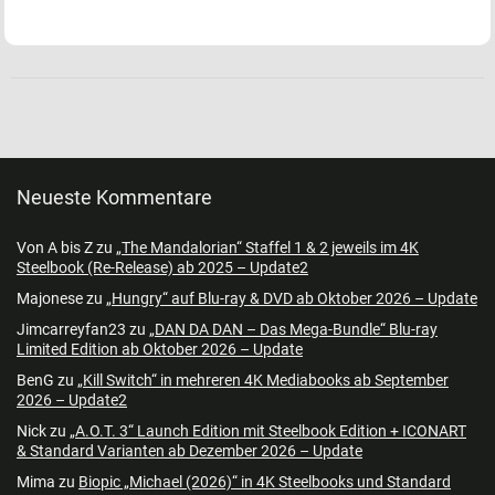
Neueste Kommentare
Von A bis Z
zu
„The Mandalorian“ Staffel 1 & 2 jeweils im 4K
Steelbook (Re-Release) ab 2025 – Update2
Majonese
zu
„Hungry“ auf Blu-ray & DVD ab Oktober 2026 – Update
Jimcarreyfan23
zu
„DAN DA DAN – Das Mega-Bundle“ Blu-ray
Limited Edition ab Oktober 2026 – Update
BenG
zu
„Kill Switch“ in mehreren 4K Mediabooks ab September
2026 – Update2
Nick
zu
„A.O.T. 3“ Launch Edition mit Steelbook Edition + ICONART
& Standard Varianten ab Dezember 2026 – Update
Mima
zu
Biopic „Michael (2026)“ in 4K Steelbooks und Standard