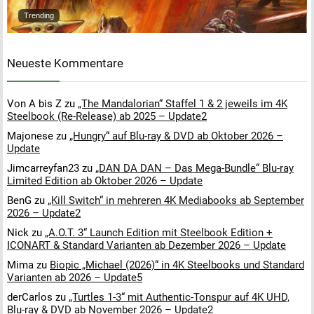
Trending
Neueste Kommentare
Von A bis Z
zu
„The Mandalorian“ Staffel 1 & 2 jeweils im 4K
Steelbook (Re-Release) ab 2025 – Update2
Majonese
zu
„Hungry“ auf Blu-ray & DVD ab Oktober 2026 –
Update
Jimcarreyfan23
zu
„DAN DA DAN – Das Mega-Bundle“ Blu-ray
Limited Edition ab Oktober 2026 – Update
BenG
zu
„Kill Switch“ in mehreren 4K Mediabooks ab September
2026 – Update2
Nick
zu
„A.O.T. 3“ Launch Edition mit Steelbook Edition +
ICONART & Standard Varianten ab Dezember 2026 – Update
Mima
zu
Biopic „Michael (2026)“ in 4K Steelbooks und Standard
Varianten ab 2026 – Update5
derCarlos
zu
„Turtles 1-3“ mit Authentic-Tonspur auf 4K UHD,
Blu-ray & DVD ab November 2026 – Update2