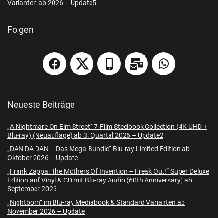
Varianten ab 2026 – Update5
Folgen
Neueste Beiträge
„A Nightmare On Elm Street“ 7-Film Steelbook Collection (4K UHD +
Blu-ray) (Neuauflage) ab 3. Quartal 2026 – Update2
„DAN DA DAN – Das Mega-Bundle“ Blu-ray Limited Edition ab
Oktober 2026 – Update
„Frank Zappa: The Mothers Of Invention – Freak Out!“ Super Deluxe
Edition auf Vinyl & CD mit Blu-ray Audio (60th Anniversary) ab
September 2026
„Nightborn“ im Blu-ray Mediabook & Standard Varianten ab
November 2026 – Update