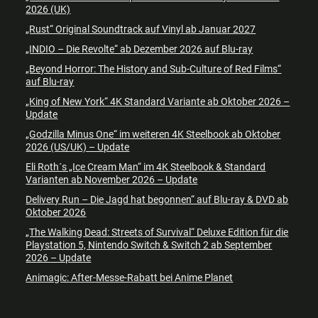
2026 (UK)
„Rust“ Original Soundtrack auf Vinyl ab Januar 2027
„INDIO – Die Revolte“ ab Dezember 2026 auf Blu-ray
„Beyond Horror: The History and Sub-Culture of Red Films“
auf Blu-ray
„King of New York“ 4K Standard Variante ab Oktober 2026 –
Update
„Godzilla Minus One“ im weiteren 4K Steelbook ab Oktober
2026 (US/UK) – Update
Eli Roth´s „Ice Cream Man“ im 4K Steelbook & Standard
Varianten ab November 2026 – Update
Delivery Run – Die Jagd hat begonnen“ auf Blu-ray & DVD ab
Oktober 2026
„The Walking Dead: Streets of Survival“ Deluxe Edition für die
Playstation 5, Nintendo Switch & Switch 2 ab September
2026 – Update
Animagic: After-Messe-Rabatt bei Anime Planet