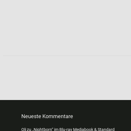
Neueste Kommentare
Oli
zu
„Nightborn“ im Blu-ray Mediabook & Standard