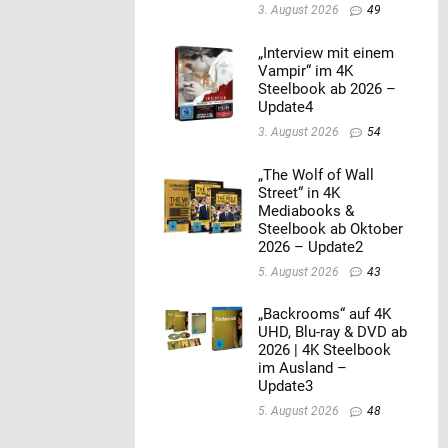
3. August 2026
49
„Interview mit einem
Vampir“ im 4K
Steelbook ab 2026 –
Update4
3. August 2026
54
„The Wolf of Wall
Street“ in 4K
Mediabooks &
Steelbook ab Oktober
2026 – Update2
5. August 2026
43
„Backrooms“ auf 4K
UHD, Blu-ray & DVD ab
2026 | 4K Steelbook
im Ausland –
Update3
5. August 2026
48