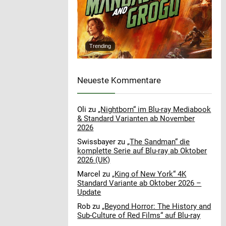
Trending
Neueste Kommentare
Oli
zu
„Nightborn“ im Blu-ray Mediabook
& Standard Varianten ab November
2026
Swissbayer
zu
„The Sandman“ die
komplette Serie auf Blu-ray ab Oktober
2026 (UK)
Marcel
zu
„King of New York“ 4K
Standard Variante ab Oktober 2026 –
Update
Rob
zu
„Beyond Horror: The History and
Sub-Culture of Red Films“ auf Blu-ray