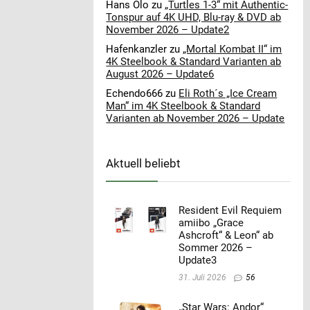
Hans Olo
zu
„Turtles 1-3“ mit Authentic-
Tonspur auf 4K UHD, Blu-ray & DVD ab
November 2026 – Update2
Hafenkanzler
zu
„Mortal Kombat II“ im
4K Steelbook & Standard Varianten ab
August 2026 – Update6
Echendo666
zu
Eli Roth´s „Ice Cream
Man“ im 4K Steelbook & Standard
Varianten ab November 2026 – Update
Aktuell beliebt
Resident Evil Requiem
amiibo „Grace
Ashcroft“ & Leon“ ab
Sommer 2026 –
Update3
31. Juli 2026
56
„Star Wars: Andor“