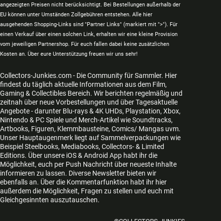
angezeigten Preisen nicht berücksichtigt. Bei Bestellungen außerhalb der
EU können unter Umständen Zollgebühren entstehen. Alle hier
ausgehenden Shopping-Links sind "Partner Links" (markiert mit ">"). Für
einen Verkauf über einen solchen Link, erhalten wir eine kleine Provision
vom jeweiligen Partnershop. Für euch fallen dabei keine zusätzlichen
Kosten an. Über eure Unterstützung freuen wir uns sehr!
Collectors-Junkies.com - Die Community für Sammler. Hier
findest du täglich aktuelle Informationen aus dem Film,
Gaming & Collectibles Bereich. Wir berichten regelmäßig und
zeitnah über neue Vorbestellungen und über Tagesaktuelle
Angebote - darunter Blu-rays & 4K UHDs, Playstation, Xbox,
Nintendo & PC Spiele und Merch-Artikel wie Soundtracks,
Artbooks, Figuren, Klemmbausteine, Comics/ Mangas uvm.
Unser Hauptaugenmerk liegt auf Sammelverpackungen wie
Beispiel Steelbooks, Mediabooks, Collectors- & Limited
Editions. Über unsere iOS & Android App habt ihr die
Möglichkeit, euch per Push Nachricht über neueste Inhalte
informieren zu lassen. Diverse Newsletter bieten wir
ebenfalls an. Über die Kommentarfunktion habt ihr hier
außerdem die Möglichkeit, Fragen zu stellen und euch mit
Gleichgesinnten auszutauschen.