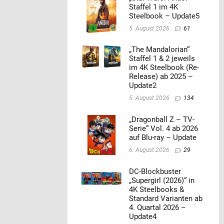
Staffel 1 im 4K
Steelbook – Update5
5. August 2026
61
„The Mandalorian“
Staffel 1 & 2 jeweils
im 4K Steelbook (Re-
Release) ab 2025 –
Update2
5. August 2026
134
„Dragonball Z – TV-
Serie“ Vol. 4 ab 2026
auf Blu-ray – Update
6. August 2026
29
DC-Blockbuster
„Supergirl (2026)“ in
4K Steelbooks &
Standard Varianten ab
4. Quartal 2026 –
Update4