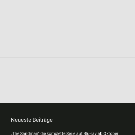
Neueste Beiträge
„The Sandman“ die komplette Serie auf Blu-ray ab Oktober