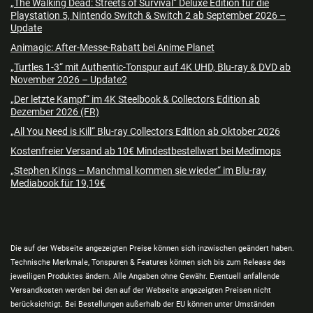
„The Walking Dead: Streets of Survival“ Deluxe Edition für die
Playstation 5, Nintendo Switch & Switch 2 ab September 2026 –
Update
Animagic: After-Messe-Rabatt bei Anime Planet
„Turtles 1-3“ mit Authentic-Tonspur auf 4K UHD, Blu-ray & DVD ab
November 2026 – Update2
„Der letzte Kampf“ im 4K Steelbook & Collectors Edition ab
Dezember 2026 (FR)
„All You Need is Kill“ Blu-ray Collectors Edition ab Oktober 2026
Kostenfreier Versand ab 10€ Mindestbestellwert bei Medimops
„Stephen Kings – Manchmal kommen sie wieder“ im Blu-ray
Mediabook für 19,19€
Die auf der Webseite angezeigten Preise können sich inzwischen geändert haben.
Technische Merkmale, Tonspuren & Features können sich bis zum Release des
jeweiligen Produktes ändern. Alle Angaben ohne Gewähr. Eventuell anfallende
Versandkosten werden bei den auf der Webseite angezeigten Preisen nicht
berücksichtigt. Bei Bestellungen außerhalb der EU können unter Umständen