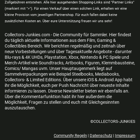
Zollgebühren entstehen. Alle hier ausgehenden Shopping-Links sind "Partner Links"
(markiert mit ">"). Für einen Verkauf über einen solchen Link, erhalten wir eine
kleine Provision vom jeweiligen Partnershop. Für euch fallen dabei keine
zusätzlichen Kosten an. Über eure Unterstützung freuen wir uns sehr!
Collectors-Junkies.com - Die Community für Sammler. Hier findest
du täglich aktuelle Informationen aus dem Film, Gaming &
Collectibles Bereich. Wir berichten regelmäßig und zeitnah über
neue Vorbestellungen und über Tagesaktuelle Angebote - darunter
Blu-rays & 4K UHDs, Playstation, Xbox, Nintendo & PC Spiele und
Merch-Artikel wie Soundtracks, Artbooks, Figuren, Klemmbausteine,
Comics/ Mangas uvm. Unser Hauptaugenmerk liegt auf
Sammelverpackungen wie Beispiel Steelbooks, Mediabooks,
Collectors- & Limited Editions. Über unsere iOS & Android App habt
ihr die Möglichkeit, euch per Push Nachricht über neueste Inhalte
informieren zu lassen. Diverse Newsletter bieten wir ebenfalls an.
Über die Kommentarfunktion habt ihr hier außerdem die
Möglichkeit, Fragen zu stellen und euch mit Gleichgesinnten
auszutauschen.
©COLLECTORS-JUNKIES
Community Regeln
|
Datenschutz
|
Impressum