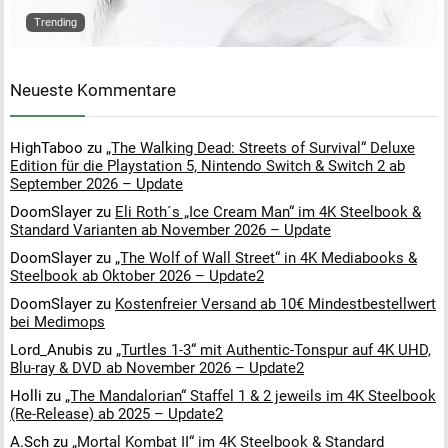
Trending
Neueste Kommentare
HighTaboo
zu
„The Walking Dead: Streets of Survival“ Deluxe
Edition für die Playstation 5, Nintendo Switch & Switch 2 ab
September 2026 – Update
DoomSlayer
zu
Eli Roth´s „Ice Cream Man“ im 4K Steelbook &
Standard Varianten ab November 2026 – Update
DoomSlayer
zu
„The Wolf of Wall Street“ in 4K Mediabooks &
Steelbook ab Oktober 2026 – Update2
DoomSlayer
zu
Kostenfreier Versand ab 10€ Mindestbestellwert
bei Medimops
Lord_Anubis
zu
„Turtles 1-3“ mit Authentic-Tonspur auf 4K UHD,
Blu-ray & DVD ab November 2026 – Update2
Holli
zu
„The Mandalorian“ Staffel 1 & 2 jeweils im 4K Steelbook
(Re-Release) ab 2025 – Update2
A.Sch
zu
„Mortal Kombat II“ im 4K Steelbook & Standard