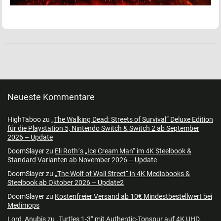
Neueste Kommentare
HighTaboo
zu
„The Walking Dead: Streets of Survival“ Deluxe Edition
für die Playstation 5, Nintendo Switch & Switch 2 ab September
2026 – Update
DoomSlayer
zu
Eli Roth´s „Ice Cream Man“ im 4K Steelbook &
Standard Varianten ab November 2026 – Update
DoomSlayer
zu
„The Wolf of Wall Street“ in 4K Mediabooks &
Steelbook ab Oktober 2026 – Update2
DoomSlayer
zu
Kostenfreier Versand ab 10€ Mindestbestellwert bei
Medimops
Lord_Anubis
zu
„Turtles 1-3“ mit Authentic-Tonspur auf 4K UHD,