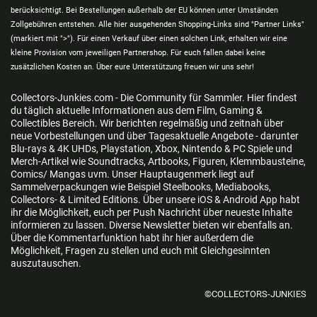
berücksichtigt. Bei Bestellungen außerhalb der EU können unter Umständen
Zollgebühren entstehen. Alle hier ausgehenden Shopping-Links sind "Partner Links"
(markiert mit ">"). Für einen Verkauf über einen solchen Link, erhalten wir eine
kleine Provision vom jeweiligen Partnershop. Für euch fallen dabei keine
zusätzlichen Kosten an. Über eure Unterstützung freuen wir uns sehr!
Collectors-Junkies.com - Die Community für Sammler. Hier findest
du täglich aktuelle Informationen aus dem Film, Gaming &
Collectibles Bereich. Wir berichten regelmäßig und zeitnah über
neue Vorbestellungen und über Tagesaktuelle Angebote - darunter
Blu-rays & 4K UHDs, Playstation, Xbox, Nintendo & PC Spiele und
Merch-Artikel wie Soundtracks, Artbooks, Figuren, Klemmbausteine,
Comics/ Mangas uvm. Unser Hauptaugenmerk liegt auf
Sammelverpackungen wie Beispiel Steelbooks, Mediabooks,
Collectors- & Limited Editions. Über unsere iOS & Android App habt
ihr die Möglichkeit, euch per Push Nachricht über neueste Inhalte
informieren zu lassen. Diverse Newsletter bieten wir ebenfalls an.
Über die Kommentarfunktion habt ihr hier außerdem die
Möglichkeit, Fragen zu stellen und euch mit Gleichgesinnten
auszutauschen.
©COLLECTORS-JUNKIES