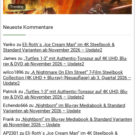
Trending
Neueste Kommentare
Yanko
zu
Eli Roth´s „Ice Cream Man“ im 4K Steelbook &
Standard Varianten ab November 2026 – Update2
James
zu
„Turtles 1-3“ mit Authentic-Tonspur auf 4K UHD, Blu-
ray & DVD ab November 2026 – Update2
wilco1896
zu
„A Nightmare On Elm Street“ 7-Film Steelbook
Collection (4K UHD + Blu-ray) (Neuauflage) ab 3. Quartal 2026 –
Update2
Patrick
zu
„Turtles 1-3“ mit Authentic-Tonspur auf 4K UHD, Blu-
ray & DVD ab November 2026 – Update2
Echendo666
zu
„Nightborn“ im Blu-ray Mediabook & Standard
Varianten ab November 2026 – Update
Frank
zu
„Nightborn“ im Blu-ray Mediabook & Standard Varianten
ab November 2026 – Update
AP2301
zu
Eli Roth´s „Ice Cream Man“ im 4K Steelbook &