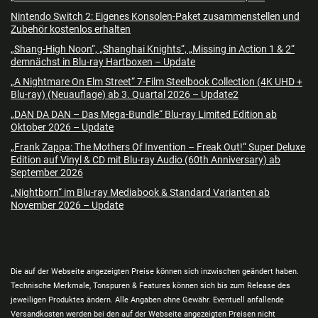
Nintendo Switch 2: Eigenes Konsolen-Paket zusammenstellen und
Zubehör kostenlos erhalten
„Shang-High Noon“, „Shanghai Knights“, „Missing in Action 1 & 2“
demnächst in Blu-ray Hartboxen – Update
„A Nightmare On Elm Street“ 7-Film Steelbook Collection (4K UHD +
Blu-ray) (Neuauflage) ab 3. Quartal 2026 – Update2
„DAN DA DAN – Das Mega-Bundle“ Blu-ray Limited Edition ab
Oktober 2026 – Update
„Frank Zappa: The Mothers Of Invention – Freak Out!“ Super Deluxe
Edition auf Vinyl & CD mit Blu-ray Audio (60th Anniversary) ab
September 2026
„Nightborn“ im Blu-ray Mediabook & Standard Varianten ab
November 2026 – Update
Die auf der Webseite angezeigten Preise können sich inzwischen geändert haben.
Technische Merkmale, Tonspuren & Features können sich bis zum Release des
jeweiligen Produktes ändern. Alle Angaben ohne Gewähr. Eventuell anfallende
Versandkosten werden bei den auf der Webseite angezeigten Preisen nicht