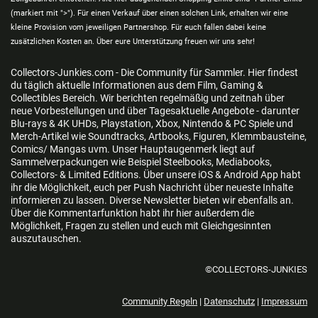
(markiert mit ">"). Für einen Verkauf über einen solchen Link, erhalten wir eine
kleine Provision vom jeweiligen Partnershop. Für euch fallen dabei keine
zusätzlichen Kosten an. Über eure Unterstützung freuen wir uns sehr!
Collectors-Junkies.com - Die Community für Sammler. Hier findest
du täglich aktuelle Informationen aus dem Film, Gaming &
Collectibles Bereich. Wir berichten regelmäßig und zeitnah über
neue Vorbestellungen und über Tagesaktuelle Angebote - darunter
Blu-rays & 4K UHDs, Playstation, Xbox, Nintendo & PC Spiele und
Merch-Artikel wie Soundtracks, Artbooks, Figuren, Klemmbausteine,
Comics/ Mangas uvm. Unser Hauptaugenmerk liegt auf
Sammelverpackungen wie Beispiel Steelbooks, Mediabooks,
Collectors- & Limited Editions. Über unsere iOS & Android App habt
ihr die Möglichkeit, euch per Push Nachricht über neueste Inhalte
informieren zu lassen. Diverse Newsletter bieten wir ebenfalls an.
Über die Kommentarfunktion habt ihr hier außerdem die
Möglichkeit, Fragen zu stellen und euch mit Gleichgesinnten
auszutauschen.
©COLLECTORS-JUNKIES
Community Regeln
|
Datenschutz
|
Impressum