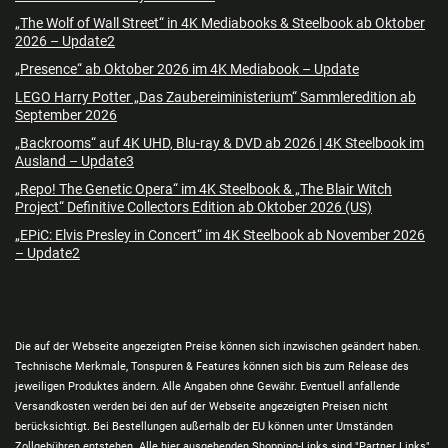
„The Wolf of Wall Street“ in 4K Mediabooks & Steelbook ab Oktober
2026 – Update2
„Presence“ ab Oktober 2026 im 4K Mediabook – Update
LEGO Harry Potter „Das Zaubereiministerium“ Sammleredition ab
September 2026
„Backrooms“ auf 4K UHD, Blu-ray & DVD ab 2026 | 4K Steelbook im
Ausland – Update3
„Repo! The Genetic Opera“ im 4K Steelbook & „The Blair Witch
Project“ Definitive Collectors Edition ab Oktober 2026 (US)
„EPiC: Elvis Presley in Concert“ im 4K Steelbook ab November 2026
– Update2
Die auf der Webseite angezeigten Preise können sich inzwischen geändert haben.
Technische Merkmale, Tonspuren & Features können sich bis zum Release des
jeweiligen Produktes ändern. Alle Angaben ohne Gewähr. Eventuell anfallende
Versandkosten werden bei den auf der Webseite angezeigten Preisen nicht
berücksichtigt. Bei Bestellungen außerhalb der EU können unter Umständen
Zollgebühren entstehen. Alle hier ausgehenden Shopping-Links sind "Partner Links"