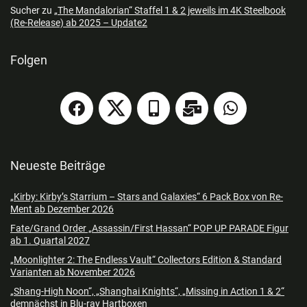
Sucher
zu
„The Mandalorian“ Staffel 1 & 2 jeweils im 4K Steelbook
(Re-Release) ab 2025 – Update2
Folgen
Neueste Beiträge
„Kirby: Kirby’s Starrium – Stars and Galaxies“ 6 Pack Box von Re-
Ment ab Dezember 2026
Fate/Grand Order „Assassin/First Hassan“ POP UP PARADE Figur
ab 1. Quartal 2027
„Moonlighter 2: The Endless Vault“ Collectors Edition & Standard
Varianten ab November 2026
„Shang-High Noon“, „Shanghai Knights“, „Missing in Action 1 & 2“
demnächst in Blu-ray Hartboxen