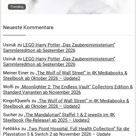
Trending
Neueste Kommentare
Usiruk
zu
LEGO Harry Potter „Das Zaubereiministerium“
Sammleredition ab September 2026
Usiruk
zu
LEGO Harry Potter „Das Zaubereiministerium“
Sammleredition ab September 2026
Meiner Einer
zu
„The Wolf of Wall Street“ in 4K Mediabooks &
Steelbook ab Oktober 2026 – Update2
Wolfi
zu
„Moonlighter 2: The Endless Vault“ Collectors Edition &
Standard Varianten ab November 2026
KingofQueefs
zu
„The Wolf of Wall Street“ in 4K Mediabooks &
Steelbook ab Oktober 2026 – Update2
Sucher
zu
„The Mandalorian“ Staffel 1 & 2 jeweils im 4K
Steelbook (Re-Release) ab 2025 – Update2
Fehlikks
zu
„Two Point Hospital: Full Health Collection“ für die
Playstation 5 & Switch 2 ab November 2026 – Update