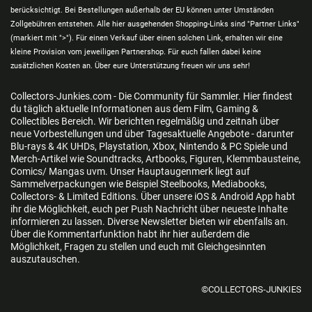
berücksichtigt. Bei Bestellungen außerhalb der EU können unter Umständen
Zollgebühren entstehen. Alle hier ausgehenden Shopping-Links sind "Partner Links"
(markiert mit ">"). Für einen Verkauf über einen solchen Link, erhalten wir eine
kleine Provision vom jeweiligen Partnershop. Für euch fallen dabei keine
zusätzlichen Kosten an. Über eure Unterstützung freuen wir uns sehr!
Collectors-Junkies.com - Die Community für Sammler. Hier findest
du täglich aktuelle Informationen aus dem Film, Gaming &
Collectibles Bereich. Wir berichten regelmäßig und zeitnah über
neue Vorbestellungen und über Tagesaktuelle Angebote - darunter
Blu-rays & 4K UHDs, Playstation, Xbox, Nintendo & PC Spiele und
Merch-Artikel wie Soundtracks, Artbooks, Figuren, Klemmbausteine,
Comics/ Mangas uvm. Unser Hauptaugenmerk liegt auf
Sammelverpackungen wie Beispiel Steelbooks, Mediabooks,
Collectors- & Limited Editions. Über unsere iOS & Android App habt
ihr die Möglichkeit, euch per Push Nachricht über neueste Inhalte
informieren zu lassen. Diverse Newsletter bieten wir ebenfalls an.
Über die Kommentarfunktion habt ihr hier außerdem die
Möglichkeit, Fragen zu stellen und euch mit Gleichgesinnten
auszutauschen.
©COLLECTORS-JUNKIES