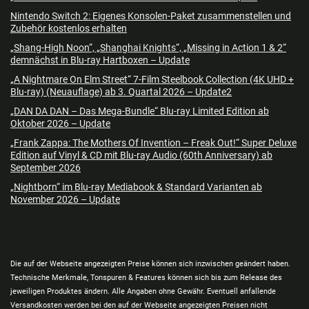
Nintendo Switch 2: Eigenes Konsolen-Paket zusammenstellen und
Zubehör kostenlos erhalten
„Shang-High Noon“, „Shanghai Knights“, „Missing in Action 1 & 2“
demnächst in Blu-ray Hartboxen – Update
„A Nightmare On Elm Street“ 7-Film Steelbook Collection (4K UHD +
Blu-ray) (Neuauflage) ab 3. Quartal 2026 – Update2
„DAN DA DAN – Das Mega-Bundle“ Blu-ray Limited Edition ab
Oktober 2026 – Update
„Frank Zappa: The Mothers Of Invention – Freak Out!“ Super Deluxe
Edition auf Vinyl & CD mit Blu-ray Audio (60th Anniversary) ab
September 2026
„Nightborn“ im Blu-ray Mediabook & Standard Varianten ab
November 2026 – Update
Die auf der Webseite angezeigten Preise können sich inzwischen geändert haben.
Technische Merkmale, Tonspuren & Features können sich bis zum Release des
jeweiligen Produktes ändern. Alle Angaben ohne Gewähr. Eventuell anfallende
Versandkosten werden bei den auf der Webseite angezeigten Preisen nicht