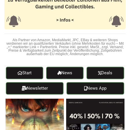
Als Partner von Amazon, MediaMarkt, JPC, EBay & weiteren Shops
verdienen wir an qualifizierten Verkäufen (ohne Mehrkosten für euch) – Mit
„>;“ markierter Link = Partnerlink. Preise inkl. gesetzl. MwSt., zzgl. Versand;
Preise & Verfügbarkeit zum Zeitpunkt der Veröffentlichung; Zollgebühren
außerhalb der EU möglich; Änderungen möglich.
Start
News
Deals
Newsletter
News App