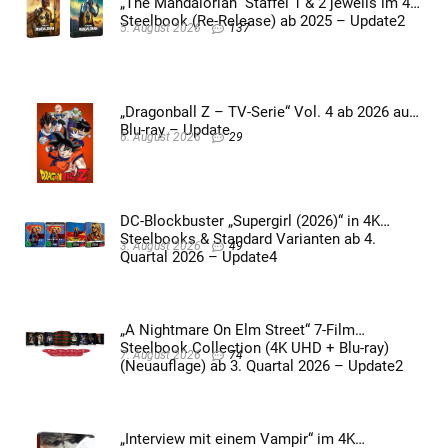
„The Mandalorian“ Staffel 1 & 2 jeweils im 4K
Steelbook (Re-Release) ab 2025 – Update2
5. August 2026
137
„Dragonball Z – TV-Serie“ Vol. 4 ab 2026 auf
Blu-ray – Update
6. August 2026
29
DC-Blockbuster „Supergirl (2026)“ in 4K
Steelbooks & Standard Varianten ab 4.
3. August 2026
49
Quartal 2026 – Update4
„A Nightmare On Elm Street“ 7-Film
Steelbook Collection (4K UHD + Blu-ray)
7. August 2026
74
(Neuauflage) ab 3. Quartal 2026 – Update2
„Interview mit einem Vampir“ im 4K