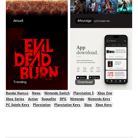
Aktuell
#Anzeige
Trending
Download
Bandai Namco
News
Nintendo Switch
Playstation 5
Xbox One
Xbox Series
Action
Roguelite
RPG
Nintendo
Nintendo Keys
PC Spiele Keys
Playstation
Playstation Keys
Xbox
Xbox Keys