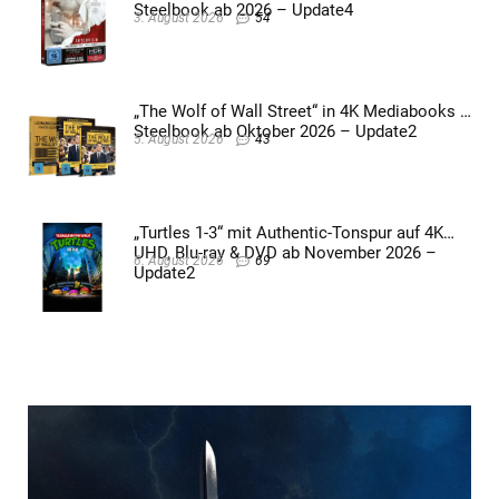
Steelbook ab 2026 – Update4
3. August 2026
54
„The Wolf of Wall Street“ in 4K Mediabooks &
Steelbook ab Oktober 2026 – Update2
5. August 2026
43
„Turtles 1-3“ mit Authentic-Tonspur auf 4K
UHD, Blu-ray & DVD ab November 2026 –
6. August 2026
69
Update2