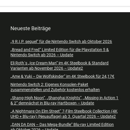
Neueste Beiträge
„9 R.I.P. sequel“ für die Nintendo Switch ab Oktober 2026
„Bread and Fred“ Limited Edition für die Playstation 5 &
Nintendo Switch ab 2026 – Update
Eli Roth´s „Ice Cream Man“ im 4K Steelbook & Standard
Varianten ab November 2026 – Update2
„Ame & Yuki – Die Wolfskinder“ im 4K Steelbook für 24,17€
Nintendo Switch 2: Eigenes Konsolen-Paket
zusammenstellen und Zubehör kostenlos erhalten
„Shang-High Noon“, „Shanghai Knights“, „Missing in Action 1
& 2“ demnächst in Blu-ray Hartboxen – Update
„A Nightmare On Elm Street“ 7-Film Steelbook Collection (4K
UHD + Blu-ray) (Neuauflage) ab 3. Quartal 2026 – Update2
„DAN DA DAN – Das Mega-Bundle“ Blu-ray Limited Edition
ab Oktober 2026 – Update