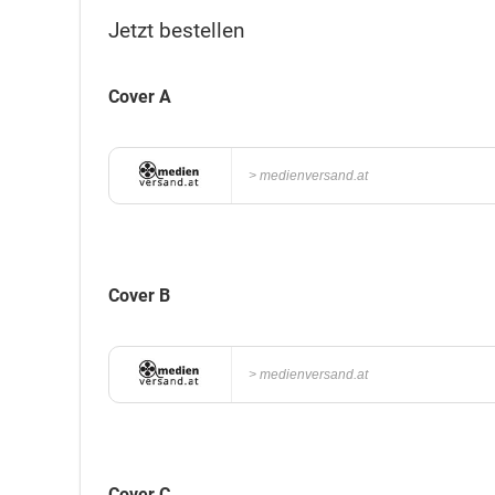
Jetzt bestellen
Cover A
medienversand.at
Cover B
medienversand.at
Cover C