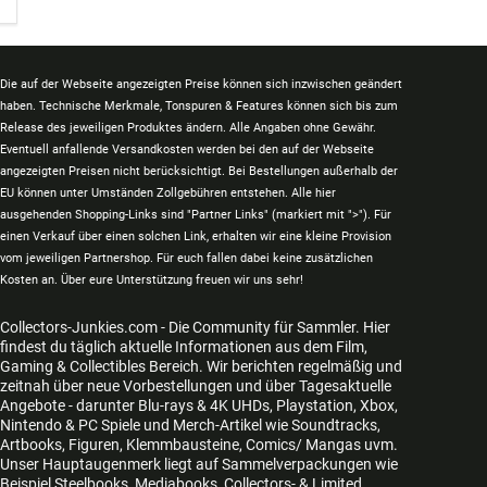
Die auf der Webseite angezeigten Preise können sich inzwischen geändert
haben. Technische Merkmale, Tonspuren & Features können sich bis zum
Release des jeweiligen Produktes ändern. Alle Angaben ohne Gewähr.
Eventuell anfallende Versandkosten werden bei den auf der Webseite
angezeigten Preisen nicht berücksichtigt. Bei Bestellungen außerhalb der
EU können unter Umständen Zollgebühren entstehen. Alle hier
ausgehenden Shopping-Links sind "Partner Links" (markiert mit ">"). Für
einen Verkauf über einen solchen Link, erhalten wir eine kleine Provision
vom jeweiligen Partnershop. Für euch fallen dabei keine zusätzlichen
Kosten an. Über eure Unterstützung freuen wir uns sehr!
Collectors-Junkies.com - Die Community für Sammler. Hier
findest du täglich aktuelle Informationen aus dem Film,
Gaming & Collectibles Bereich. Wir berichten regelmäßig und
zeitnah über neue Vorbestellungen und über Tagesaktuelle
Angebote - darunter Blu-rays & 4K UHDs, Playstation, Xbox,
Nintendo & PC Spiele und Merch-Artikel wie Soundtracks,
Artbooks, Figuren, Klemmbausteine, Comics/ Mangas uvm.
Unser Hauptaugenmerk liegt auf Sammelverpackungen wie
Beispiel Steelbooks, Mediabooks, Collectors- & Limited