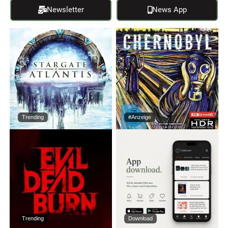
Newsletter
News App
Trending
#Anzeige
Trending
Download