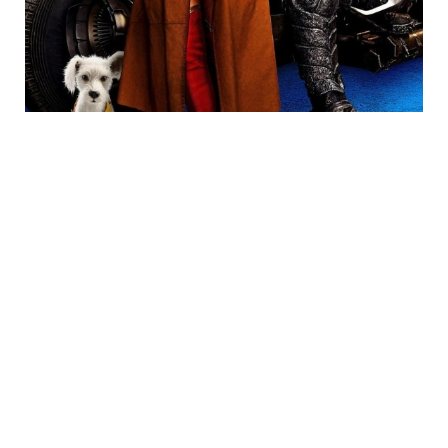
Trending
Neueste Kommentare
Usiruk
zu
Nintendo Switch 2-Kamera für 19,99€
Silver
zu
Nintendo Switch 2-Kamera für 19,99€