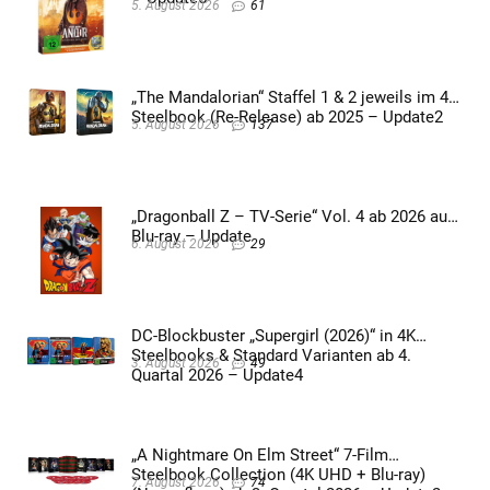
5. August 2026
61
„The Mandalorian“ Staffel 1 & 2 jeweils im 4K
Steelbook (Re-Release) ab 2025 – Update2
5. August 2026
137
„Dragonball Z – TV-Serie“ Vol. 4 ab 2026 auf
Blu-ray – Update
6. August 2026
29
DC-Blockbuster „Supergirl (2026)“ in 4K
Steelbooks & Standard Varianten ab 4.
3. August 2026
49
Quartal 2026 – Update4
„A Nightmare On Elm Street“ 7-Film
Steelbook Collection (4K UHD + Blu-ray)
7. August 2026
74