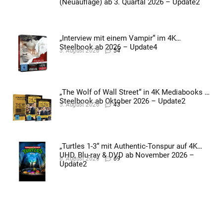
(Neuauflage) ab 3. Quartal 2026 – Update2
„Interview mit einem Vampir“ im 4K
Steelbook ab 2026 – Update4
3. August 2026
54
„The Wolf of Wall Street“ in 4K Mediabooks &
Steelbook ab Oktober 2026 – Update2
5. August 2026
43
„Turtles 1-3“ mit Authentic-Tonspur auf 4K
UHD, Blu-ray & DVD ab November 2026 –
6. August 2026
69
Update2