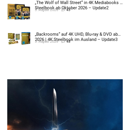
„The Wolf of Wall Street“ in 4K Mediabooks &
Steelbook ab Oktober 2026 – Update2
5. August 2026
43
„Backrooms“ auf 4K UHD, Blu-ray & DVD ab
2026 | 4K Steelbook im Ausland – Update3
5. August 2026
48