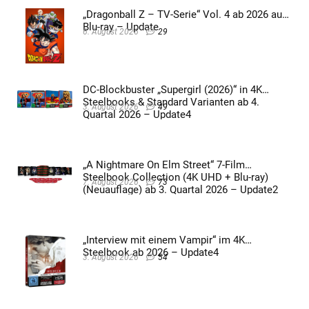
„Dragonball Z – TV-Serie“ Vol. 4 ab 2026 auf
Blu-ray – Update
6. August 2026
29
DC-Blockbuster „Supergirl (2026)“ in 4K
Steelbooks & Standard Varianten ab 4.
3. August 2026
49
Quartal 2026 – Update4
„A Nightmare On Elm Street“ 7-Film
Steelbook Collection (4K UHD + Blu-ray)
7. August 2026
73
(Neuauflage) ab 3. Quartal 2026 – Update2
„Interview mit einem Vampir“ im 4K
Steelbook ab 2026 – Update4
3. August 2026
54