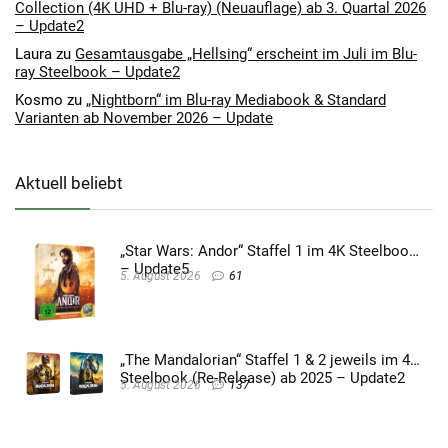
Collection (4K UHD + Blu-ray) (Neuauflage) ab 3. Quartal 2026
– Update2
Laura
zu
Gesamtausgabe „Hellsing“ erscheint im Juli im Blu-
ray Steelbook – Update2
Kosmo
zu
„Nightborn“ im Blu-ray Mediabook & Standard
Varianten ab November 2026 – Update
Aktuell beliebt
„Star Wars: Andor“ Staffel 1 im 4K Steelbook
– Update5
5. August 2026
61
„The Mandalorian“ Staffel 1 & 2 jeweils im 4K
Steelbook (Re-Release) ab 2025 – Update2
5. August 2026
137