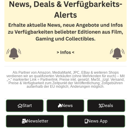
Als Partner von Amazon, MediaMarkt, JPC, EBay & weiteren Shops
verdienen wir an qualifizierten Verkäufen (ohne Mehrkosten für euch) – Mit
„>;“ markierter Link = Partnerlink. Preise inkl. gesetzl. MwSt., zzgl. Versand;
Preise & Verfügbarkeit zum Zeitpunkt der Veröffentlichung; Zollgebühren
außerhalb der EU möglich; Änderungen möglich.
Start
News
Deals
Newsletter
News App