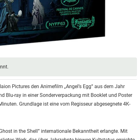
nnt.
laion Pictures den Animefilm „Angel’s Egg“ aus dem Jahr
nd Blu-ray in einer Sonderverpackung mit Booklet und Poster
1 Minuten. Grundlage ist eine vom Regisseur abgesegnete 4K-
host in the Shell“ internationale Bekanntheit erlangte. Mit
eprägtes Werk, das über Jahrzehnte hinweg Kultstatus erreichte