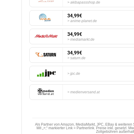
akibapassshop.de
34,99€
anime-planet.de
34,99€
mediamarkt.de
34,99€
saturn.de
jpc.de
medienversand.at
Als Partner von Amazon, MediaMarkt, JPC, EBay & weiteren S
Mit „>;“ markierter Link = Partnerlink. Preise inkl. gesetzl. 
Zollgebühren außerhal