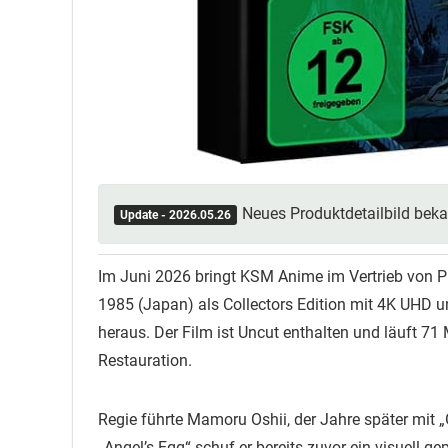
Neues Produktdetailbild beka
Update - 2026.05.26
Im Juni 2026 bringt KSM Anime im Vertrieb von P
1985 (Japan) als Collectors Edition mit 4K UHD u
heraus. Der Film ist Uncut enthalten und läuft 7
Restauration.
Regie führte Mamoru Oshii, der Jahre später mit „G
„Angel’s Egg“ schuf er bereits zuvor ein visuell g