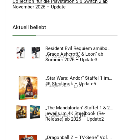
Collection“ für die Playstation 5 & Switch 2 ab
November 2026 – Update
Aktuell beliebt
Resident Evil Requiem amiibo
„Grace Ashcroft“ & Leon“ ab
31. Juli 2026
56
Sommer 2026 – Update3
„Star Wars: Andor“ Staffel 1 im
4K Steelbook – Update5
5. August 2026
61
„The Mandalorian“ Staffel 1 & 2
jeweils im 4K Steelbook (Re-
5. August 2026
133
Release) ab 2025 – Update2
„Dragonball Z – TV-Serie“ Vol. 4