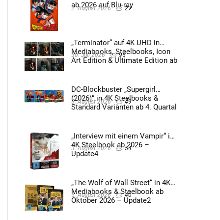
ab 2026 auf Blu-ray
2. August 2026
27
„Terminator“ auf 4K UHD in
Mediabooks, Steelbooks, Icon
30. Juli 2026
95
Art Edition & Ultimate Edition ab
2026 – Update2
DC-Blockbuster „Supergirl
(2026)“ in 4K Steelbooks &
3. August 2026
49
Standard Varianten ab 4. Quartal
2026 – Update4
„Interview mit einem Vampir“ im
4K Steelbook ab 2026 –
3. August 2026
54
Update4
„The Wolf of Wall Street“ in 4K
Mediabooks & Steelbook ab
5. August 2026
40
Oktober 2026 – Update2