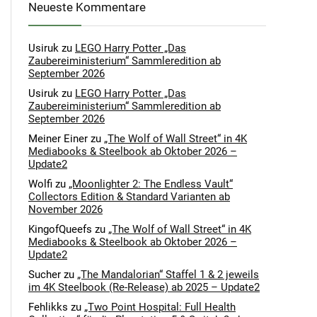
Neueste Kommentare
Usiruk
zu
LEGO Harry Potter „Das
Zaubereiministerium“ Sammleredition ab
September 2026
Usiruk
zu
LEGO Harry Potter „Das
Zaubereiministerium“ Sammleredition ab
September 2026
Meiner Einer
zu
„The Wolf of Wall Street“ in 4K
Mediabooks & Steelbook ab Oktober 2026 –
Update2
Wolfi
zu
„Moonlighter 2: The Endless Vault“
Collectors Edition & Standard Varianten ab
November 2026
KingofQueefs
zu
„The Wolf of Wall Street“ in 4K
Mediabooks & Steelbook ab Oktober 2026 –
Update2
Sucher
zu
„The Mandalorian“ Staffel 1 & 2 jeweils
im 4K Steelbook (Re-Release) ab 2025 – Update2
Fehlikks
zu
„Two Point Hospital: Full Health