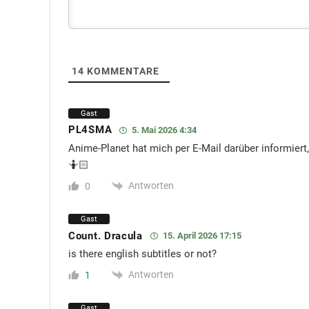
14
KOMMENTARE
Gast
PL4SMA
5. Mai 2026 4:34
Anime-Planet hat mich per E-Mail darüber informiert
🤷🏻
Antworten
0
Gast
Count. Dracula
15. April 2026 17:15
is there english subtitles or not?
Antworten
1
Gast