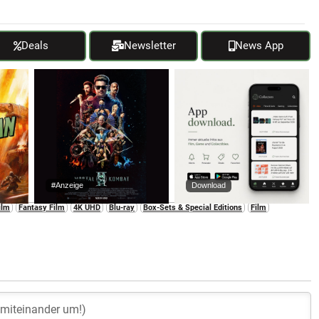
Deals
Newsletter
News App
#Anzeige
Download
ilm
Fantasy Film
4K UHD
Blu-ray
Box-Sets & Special Editions
Film