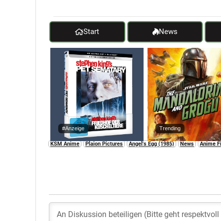
Start
News
#Anzeige
Trending
KSM Anime
Plaion Pictures
Angel's Egg (1985)
News
Anime F