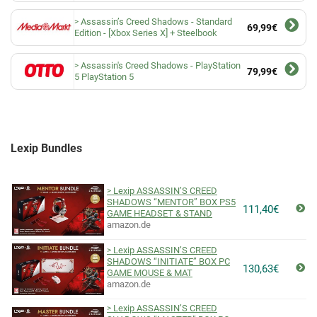
Assassin’s Creed Shadows - Standard
69,99€
Edition - [Xbox Series X] + Steelbook
Assassin's Creed Shadows - PlayStation
79,99€
5 PlayStation 5
Lexip Bundles
Lexip ASSASSIN’S CREED
SHADOWS “MENTOR” BOX PS5
111,40€
GAME HEADSET & STAND
amazon.de
Lexip ASSASSIN’S CREED
SHADOWS “INITIATE” BOX PC
130,63€
GAME MOUSE & MAT
amazon.de
Lexip ASSASSIN’S CREED