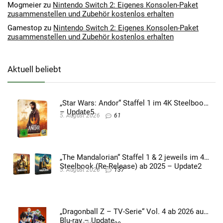
Mogmeier
zu
Nintendo Switch 2: Eigenes Konsolen-Paket
zusammenstellen und Zubehör kostenlos erhalten
Gamestop
zu
Nintendo Switch 2: Eigenes Konsolen-Paket
zusammenstellen und Zubehör kostenlos erhalten
Aktuell beliebt
„Star Wars: Andor“ Staffel 1 im 4K Steelbook
– Update5
5. August 2026
61
„The Mandalorian“ Staffel 1 & 2 jeweils im 4K
Steelbook (Re-Release) ab 2025 – Update2
5. August 2026
137
„Dragonball Z – TV-Serie“ Vol. 4 ab 2026 auf
Blu-ray – Update