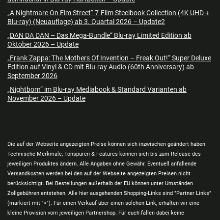
„A Nightmare On Elm Street“ 7-Film Steelbook Collection (4K UHD +
Blu-ray) (Neuauflage) ab 3. Quartal 2026 – Update2
„DAN DA DAN – Das Mega-Bundle“ Blu-ray Limited Edition ab
Oktober 2026 – Update
„Frank Zappa: The Mothers Of Invention – Freak Out!“ Super Deluxe
Edition auf Vinyl & CD mit Blu-ray Audio (60th Anniversary) ab
September 2026
„Nightborn“ im Blu-ray Mediabook & Standard Varianten ab
November 2026 – Update
Die auf der Webseite angezeigten Preise können sich inzwischen geändert haben.
Technische Merkmale, Tonspuren & Features können sich bis zum Release des
jeweiligen Produktes ändern. Alle Angaben ohne Gewähr. Eventuell anfallende
Versandkosten werden bei den auf der Webseite angezeigten Preisen nicht
berücksichtigt. Bei Bestellungen außerhalb der EU können unter Umständen
Zollgebühren entstehen. Alle hier ausgehenden Shopping-Links sind "Partner Links"
(markiert mit ">"). Für einen Verkauf über einen solchen Link, erhalten wir eine
kleine Provision vom jeweiligen Partnershop. Für euch fallen dabei keine