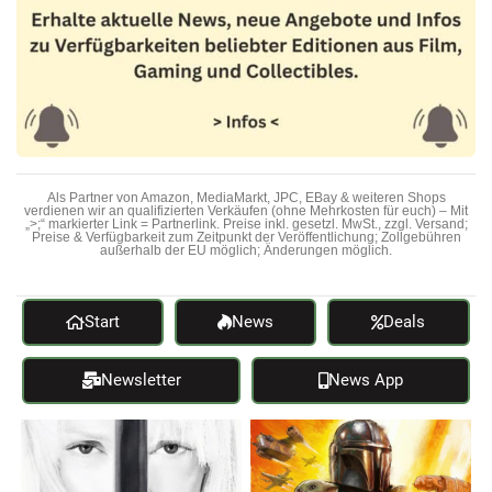
Als Partner von Amazon, MediaMarkt, JPC, EBay & weiteren Shops
verdienen wir an qualifizierten Verkäufen (ohne Mehrkosten für euch) – Mit
„>;“ markierter Link = Partnerlink. Preise inkl. gesetzl. MwSt., zzgl. Versand;
Preise & Verfügbarkeit zum Zeitpunkt der Veröffentlichung; Zollgebühren
außerhalb der EU möglich; Änderungen möglich.
Start
News
Deals
Newsletter
News App