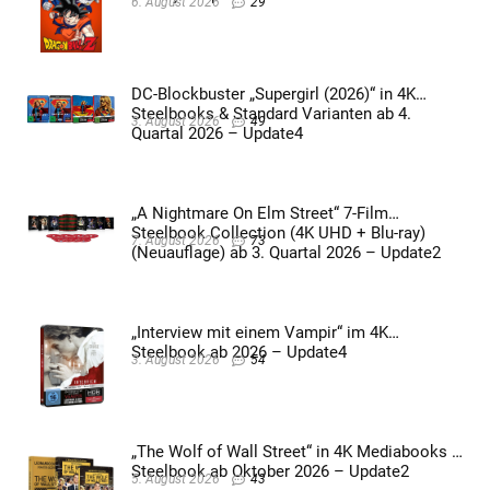
6. August 2026
29
DC-Blockbuster „Supergirl (2026)“ in 4K
Steelbooks & Standard Varianten ab 4.
3. August 2026
49
Quartal 2026 – Update4
„A Nightmare On Elm Street“ 7-Film
Steelbook Collection (4K UHD + Blu-ray)
7. August 2026
73
(Neuauflage) ab 3. Quartal 2026 – Update2
„Interview mit einem Vampir“ im 4K
Steelbook ab 2026 – Update4
3. August 2026
54
„The Wolf of Wall Street“ in 4K Mediabooks &
Steelbook ab Oktober 2026 – Update2
5. August 2026
43