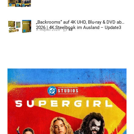
„Backrooms“ auf 4K UHD, Blu-ray & DVD ab
2026 | 4K Steelbook im Ausland – Update3
5. August 2026
48