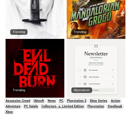
Trending
Trending
Trending
Abonnieren
Assassins Creed
Ubisoft
News
PC
Playstation 5
Xbox Series
Action
Adventure
PC Spiele
Collectors- u. Limited Edition
Playstation
Steelbook
Xbox