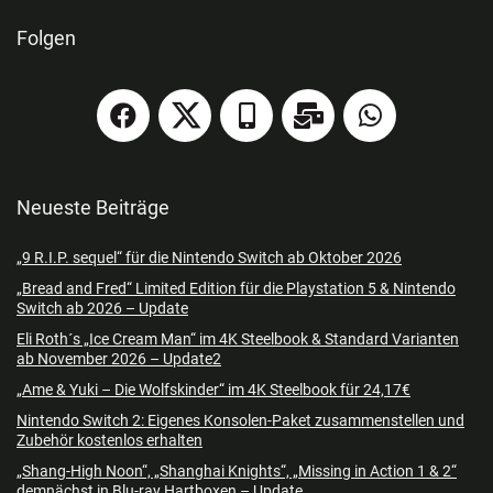
Folgen
Neueste Beiträge
„9 R.I.P. sequel“ für die Nintendo Switch ab Oktober 2026
„Bread and Fred“ Limited Edition für die Playstation 5 & Nintendo
Switch ab 2026 – Update
Eli Roth´s „Ice Cream Man“ im 4K Steelbook & Standard Varianten
ab November 2026 – Update2
„Ame & Yuki – Die Wolfskinder“ im 4K Steelbook für 24,17€
Nintendo Switch 2: Eigenes Konsolen-Paket zusammenstellen und
Zubehör kostenlos erhalten
„Shang-High Noon“, „Shanghai Knights“, „Missing in Action 1 & 2“
demnächst in Blu-ray Hartboxen – Update