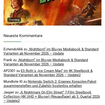
Trending
Neueste Kommentare
Echendo666
zu
„Nightborn“ im Blu-ray Mediabook & Standard
Varianten ab November 2026 – Update
Frank
zu
„Nightborn“ im Blu-ray Mediabook & Standard
Varianten ab November 2026 – Update
AP2301
zu
Eli Roth´s „Ice Cream Man“ im 4K Steelbook &
Standard Varianten ab November 2026 – Update2
Mundtote KI
zu
Nintendo Switch 2: Eigenes Konsolen-Paket
zusammenstellen und Zubehör kostenlos erhalten
Jasper
zu
„A Nightmare On Elm Street“ 7-Film Steelbook
Collection (4K UHD + Blu-ray) (Neuauflage) ab 3. Quartal 2026
– Update2