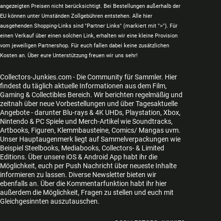
angezeigten Preisen nicht berücksichtigt. Bei Bestellungen außerhalb der
EU können unter Umständen Zollgebühren entstehen. Alle hier
ausgehenden Shopping-Links sind "Partner Links" (markiert mit ">"). Für
einen Verkauf über einen solchen Link, erhalten wir eine kleine Provision
vom jeweiligen Partnershop. Für euch fallen dabei keine zusätzlichen
Kosten an. Über eure Unterstützung freuen wir uns sehr!
Collectors-Junkies.com - Die Community für Sammler. Hier
findest du täglich aktuelle Informationen aus dem Film,
Gaming & Collectibles Bereich. Wir berichten regelmäßig und
zeitnah über neue Vorbestellungen und über Tagesaktuelle
Angebote - darunter Blu-rays & 4K UHDs, Playstation, Xbox,
Nintendo & PC Spiele und Merch-Artikel wie Soundtracks,
Artbooks, Figuren, Klemmbausteine, Comics/ Mangas uvm.
Unser Hauptaugenmerk liegt auf Sammelverpackungen wie
Beispiel Steelbooks, Mediabooks, Collectors- & Limited
Editions. Über unsere iOS & Android App habt ihr die
Möglichkeit, euch per Push Nachricht über neueste Inhalte
informieren zu lassen. Diverse Newsletter bieten wir
ebenfalls an. Über die Kommentarfunktion habt ihr hier
außerdem die Möglichkeit, Fragen zu stellen und euch mit
Gleichgesinnten auszutauschen.