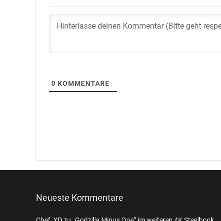
0
KOMMENTARE
Neueste Kommentare
Chef_XD
zu
„Godzilla Minus One“ im weiteren 4K Steelbook