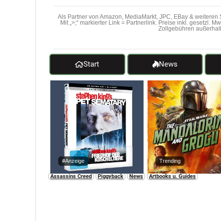
Als Partner von Amazon, MediaMarkt, JPC, EBay & weiteren S
Mit „>;“ markierter Link = Partnerlink. Preise inkl. gesetzl. 
Zollgebühren außerhal
Start
News
#Anzeige
Trending
Assassins Creed
Piggyback
News
Artbooks u. Guides