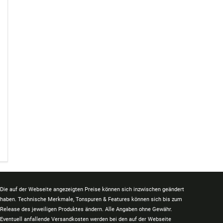
Die auf der Webseite angezeigten Preise können sich inzwischen geändert
haben. Technische Merkmale, Tonspuren & Features können sich bis zum
Release des jeweiligen Produktes ändern. Alle Angaben ohne Gewähr.
Eventuell anfallende Versandkosten werden bei den auf der Webseite