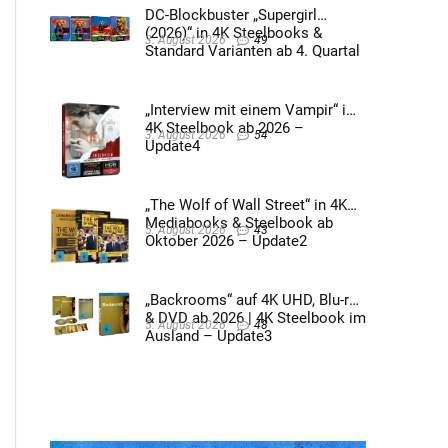
DC-Blockbuster „Supergirl
(2026)“ in 4K Steelbooks &
3. August 2026
49
Standard Varianten ab 4. Quartal
2026 – Update4
„Interview mit einem Vampir“ im
4K Steelbook ab 2026 –
3. August 2026
54
Update4
„The Wolf of Wall Street“ in 4K
Mediabooks & Steelbook ab
5. August 2026
43
Oktober 2026 – Update2
„Backrooms“ auf 4K UHD, Blu-ray
& DVD ab 2026 | 4K Steelbook im
5. August 2026
48
Ausland – Update3