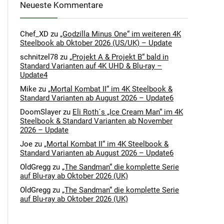
Neueste Kommentare
Chef_XD
zu
„Godzilla Minus One“ im weiteren 4K
Steelbook ab Oktober 2026 (US/UK) – Update
schnitzel78
zu
„Projekt A & Projekt B“ bald in
Standard Varianten auf 4K UHD & Blu-ray –
Update4
Mike
zu
„Mortal Kombat II“ im 4K Steelbook &
Standard Varianten ab August 2026 – Update6
DoomSlayer
zu
Eli Roth´s „Ice Cream Man“ im 4K
Steelbook & Standard Varianten ab November
2026 – Update
Joe
zu
„Mortal Kombat II“ im 4K Steelbook &
Standard Varianten ab August 2026 – Update6
OldGregg
zu
„The Sandman“ die komplette Serie
auf Blu-ray ab Oktober 2026 (UK)
OldGregg
zu
„The Sandman“ die komplette Serie
auf Blu-ray ab Oktober 2026 (UK)