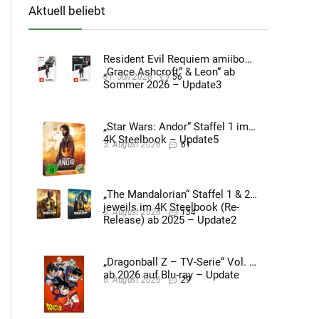
Aktuell beliebt
Resident Evil Requiem amiibo
„Grace Ashcroft“ & Leon“ ab
31. Juli 2026
56
Sommer 2026 – Update3
„Star Wars: Andor“ Staffel 1 im
4K Steelbook – Update5
5. August 2026
61
„The Mandalorian“ Staffel 1 & 2
jeweils im 4K Steelbook (Re-
5. August 2026
134
Release) ab 2025 – Update2
„Dragonball Z – TV-Serie“ Vol. 4
ab 2026 auf Blu-ray – Update
6. August 2026
29