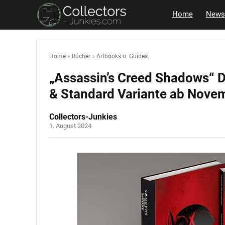
Home
News
Home
»
Bücher
»
Artbooks u. Guides
„Assassin’s Creed Shadows“ Da
& Standard Variante ab Nove
Collectors-Junkies
1. August 2024