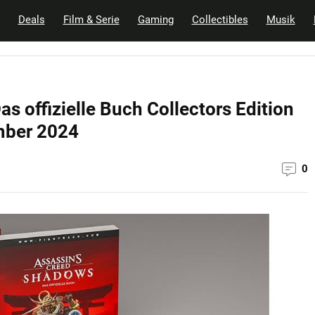
Deals
Film & Serie
Gaming
Collectibles
Musik
s offizielle Buch Collectors Edition
mber 2024
0