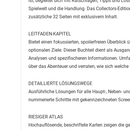
ist, begleitet dich mit Ratschlägen, Tipps und Lö
Spielwelt und die Handlung. Das Collectors-Editi
zusätzliche 32 Seiten mit exklusivem Inhalt.
LEITFADEN-KAPITEL
Bietet einen fokussierten, spoilerfreien Überblic
optionalen Ziele. Dieser Buchteil dient als Ausga
Analysen und spezifischeren Informationen. Umf
über das Abenteuer und verraten, wie sich welche 
DETAILLIERTE LÖSUNGSWEGE
Ausführliche Lösungen für alle Haupt-, Neben- und
nummerierte Schritte mit gekennzeichneten Scree
RIESIGER ATLAS
Hochauflösende, beschriftete Karten zeigen die ge