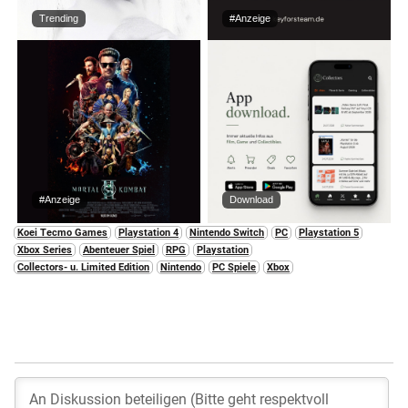
Trending
#Anzeige
#Anzeige
Download
Koei Tecmo Games
Playstation 4
Nintendo Switch
PC
Playstation 5
Xbox Series
Abenteuer Spiel
RPG
Playstation
Collectors- u. Limited Edition
Nintendo
PC Spiele
Xbox