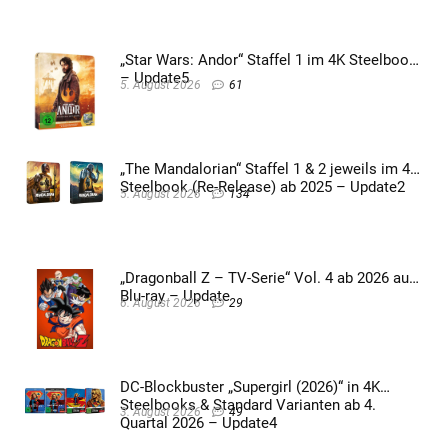
„Star Wars: Andor“ Staffel 1 im 4K Steelbook
– Update5
5. August 2026
61
„The Mandalorian“ Staffel 1 & 2 jeweils im 4K
Steelbook (Re-Release) ab 2025 – Update2
5. August 2026
134
„Dragonball Z – TV-Serie“ Vol. 4 ab 2026 auf
Blu-ray – Update
6. August 2026
29
DC-Blockbuster „Supergirl (2026)“ in 4K
Steelbooks & Standard Varianten ab 4.
3. August 2026
49
Quartal 2026 – Update4