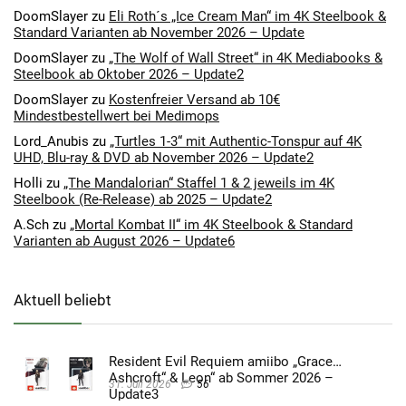
DoomSlayer
zu
Eli Roth´s „Ice Cream Man“ im 4K Steelbook &
Standard Varianten ab November 2026 – Update
DoomSlayer
zu
„The Wolf of Wall Street“ in 4K Mediabooks &
Steelbook ab Oktober 2026 – Update2
DoomSlayer
zu
Kostenfreier Versand ab 10€
Mindestbestellwert bei Medimops
Lord_Anubis
zu
„Turtles 1-3“ mit Authentic-Tonspur auf 4K
UHD, Blu-ray & DVD ab November 2026 – Update2
Holli
zu
„The Mandalorian“ Staffel 1 & 2 jeweils im 4K
Steelbook (Re-Release) ab 2025 – Update2
A.Sch
zu
„Mortal Kombat II“ im 4K Steelbook & Standard
Varianten ab August 2026 – Update6
Aktuell beliebt
Resident Evil Requiem amiibo „Grace
Ashcroft“ & Leon“ ab Sommer 2026 –
31. Juli 2026
56
Update3