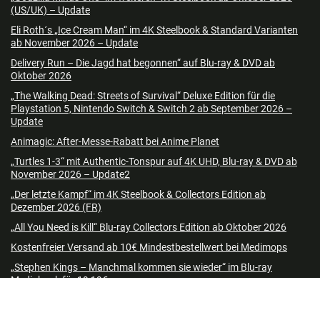
(US/UK) – Update
Eli Roth´s „Ice Cream Man“ im 4K Steelbook & Standard Varianten
ab November 2026 – Update
Delivery Run – Die Jagd hat begonnen“ auf Blu-ray & DVD ab
Oktober 2026
„The Walking Dead: Streets of Survival“ Deluxe Edition für die
Playstation 5, Nintendo Switch & Switch 2 ab September 2026 –
Update
Animagic: After-Messe-Rabatt bei Anime Planet
„Turtles 1-3“ mit Authentic-Tonspur auf 4K UHD, Blu-ray & DVD ab
November 2026 – Update2
„Der letzte Kampf“ im 4K Steelbook & Collectors Edition ab
Dezember 2026 (FR)
„All You Need is Kill“ Blu-ray Collectors Edition ab Oktober 2026
Kostenfreier Versand ab 10€ Mindestbestellwert bei Medimops
„Stephen Kings – Manchmal kommen sie wieder“ im Blu-ray
Mediabook für 19,19€