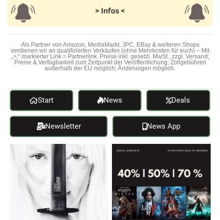
Als Partner von Amazon, MediaMarkt, JPC, EBay & weiteren Shops
verdienen wir an qualifizierten Verkäufen (ohne Mehrkosten für euch) – Mit
„>;“ markierter Link = Partnerlink. Preise inkl. gesetzl. MwSt., zzgl. Versand;
Preise & Verfügbarkeit zum Zeitpunkt der Veröffentlichung; Zollgebühren
außerhalb der EU möglich; Änderungen möglich.
Start
News
Deals
Newsletter
News App