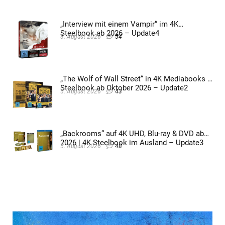
„Interview mit einem Vampir“ im 4K
Steelbook ab 2026 – Update4
3. August 2026
54
„The Wolf of Wall Street“ in 4K Mediabooks &
Steelbook ab Oktober 2026 – Update2
5. August 2026
43
„Backrooms“ auf 4K UHD, Blu-ray & DVD ab
2026 | 4K Steelbook im Ausland – Update3
5. August 2026
48