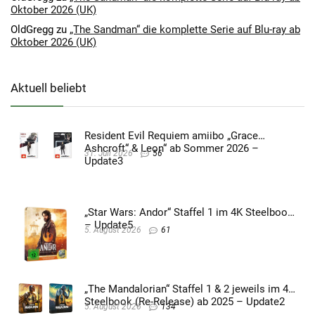
Oktober 2026 (UK)
OldGregg
zu
„The Sandman“ die komplette Serie auf Blu-ray ab
Oktober 2026 (UK)
Aktuell beliebt
Resident Evil Requiem amiibo „Grace
Ashcroft“ & Leon“ ab Sommer 2026 –
31. Juli 2026
56
Update3
„Star Wars: Andor“ Staffel 1 im 4K Steelbook
– Update5
5. August 2026
61
„The Mandalorian“ Staffel 1 & 2 jeweils im 4K
Steelbook (Re-Release) ab 2025 – Update2
5. August 2026
134