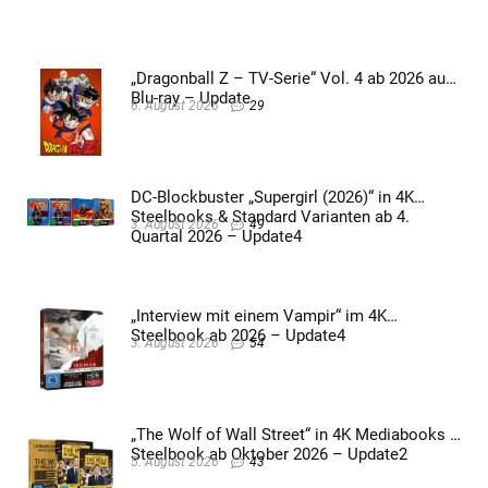
„Dragonball Z – TV-Serie“ Vol. 4 ab 2026 auf
Blu-ray – Update
6. August 2026
29
DC-Blockbuster „Supergirl (2026)“ in 4K
Steelbooks & Standard Varianten ab 4.
3. August 2026
49
Quartal 2026 – Update4
„Interview mit einem Vampir“ im 4K
Steelbook ab 2026 – Update4
3. August 2026
54
„The Wolf of Wall Street“ in 4K Mediabooks &
Steelbook ab Oktober 2026 – Update2
5. August 2026
43