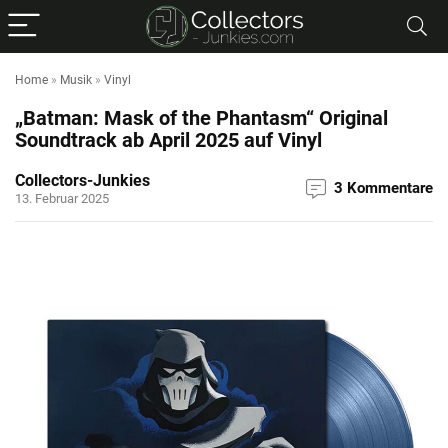
Home
»
Musik
»
Vinyl
„Batman: Mask of the Phantasm“ Original
Soundtrack ab April 2025 auf Vinyl
Collectors-Junkies
3 Kommentare
13. Februar 2025