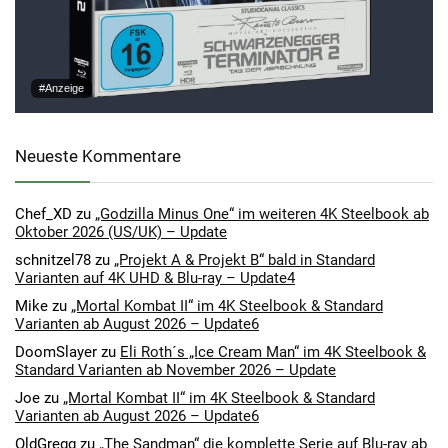
#Anzeige
Neueste Kommentare
Chef_XD
zu
„Godzilla Minus One“ im weiteren 4K Steelbook ab
Oktober 2026 (US/UK) – Update
schnitzel78
zu
„Projekt A & Projekt B“ bald in Standard
Varianten auf 4K UHD & Blu-ray – Update4
Mike
zu
„Mortal Kombat II“ im 4K Steelbook & Standard
Varianten ab August 2026 – Update6
DoomSlayer
zu
Eli Roth´s „Ice Cream Man“ im 4K Steelbook &
Standard Varianten ab November 2026 – Update
Joe
zu
„Mortal Kombat II“ im 4K Steelbook & Standard
Varianten ab August 2026 – Update6
OldGregg
zu
„The Sandman“ die komplette Serie auf Blu-ray ab