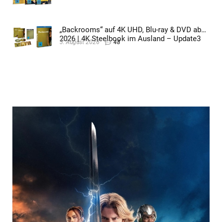
„Backrooms“ auf 4K UHD, Blu-ray & DVD ab
2026 | 4K Steelbook im Ausland – Update3
5. August 2026
48