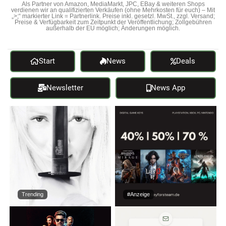
Als Partner von Amazon, MediaMarkt, JPC, EBay & weiteren Shops
verdienen wir an qualifizierten Verkäufen (ohne Mehrkosten für euch) – Mit
„>;“ markierter Link = Partnerlink. Preise inkl. gesetzl. MwSt., zzgl. Versand;
Preise & Verfügbarkeit zum Zeitpunkt der Veröffentlichung; Zollgebühren
außerhalb der EU möglich; Änderungen möglich.
Start
News
Deals
Newsletter
News App
Trending
#Anzeige