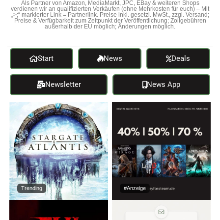
Als Partner von Amazon, MediaMarkt, JPC, EBay & weiteren Shops
verdienen wir an qualifizierten Verkäufen (ohne Mehrkosten für euch) – Mit
„>;“ markierter Link = Partnerlink. Preise inkl. gesetzl. MwSt., zzgl. Versand;
Preise & Verfügbarkeit zum Zeitpunkt der Veröffentlichung; Zollgebühren
außerhalb der EU möglich; Änderungen möglich.
Start
News
Deals
Newsletter
News App
Trending
#Anzeige