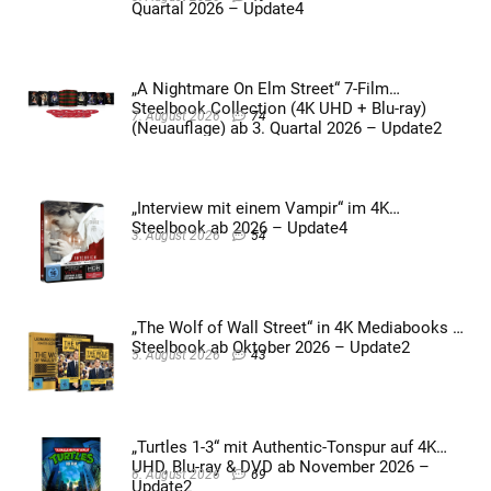
Quartal 2026 – Update4
„A Nightmare On Elm Street“ 7-Film
Steelbook Collection (4K UHD + Blu-ray)
7. August 2026
74
(Neuauflage) ab 3. Quartal 2026 – Update2
„Interview mit einem Vampir“ im 4K
Steelbook ab 2026 – Update4
3. August 2026
54
„The Wolf of Wall Street“ in 4K Mediabooks &
Steelbook ab Oktober 2026 – Update2
5. August 2026
43
„Turtles 1-3“ mit Authentic-Tonspur auf 4K
UHD, Blu-ray & DVD ab November 2026 –
6. August 2026
69
Update2