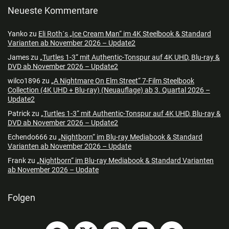
Neueste Kommentare
Yanko
zu
Eli Roth´s „Ice Cream Man“ im 4K Steelbook & Standard
Varianten ab November 2026 – Update2
James
zu
„Turtles 1-3“ mit Authentic-Tonspur auf 4K UHD, Blu-ray &
DVD ab November 2026 – Update2
wilco1896
zu
„A Nightmare On Elm Street“ 7-Film Steelbook
Collection (4K UHD + Blu-ray) (Neuauflage) ab 3. Quartal 2026 –
Update2
Patrick
zu
„Turtles 1-3“ mit Authentic-Tonspur auf 4K UHD, Blu-ray &
DVD ab November 2026 – Update2
Echendo666
zu
„Nightborn“ im Blu-ray Mediabook & Standard
Varianten ab November 2026 – Update
Frank
zu
„Nightborn“ im Blu-ray Mediabook & Standard Varianten
ab November 2026 – Update
Folgen