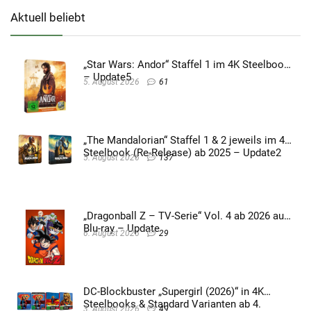
Aktuell beliebt
„Star Wars: Andor“ Staffel 1 im 4K Steelbook
– Update5
5. August 2026
61
„The Mandalorian“ Staffel 1 & 2 jeweils im 4K
Steelbook (Re-Release) ab 2025 – Update2
5. August 2026
137
„Dragonball Z – TV-Serie“ Vol. 4 ab 2026 auf
Blu-ray – Update
6. August 2026
29
DC-Blockbuster „Supergirl (2026)“ in 4K
Steelbooks & Standard Varianten ab 4.
3. August 2026
49