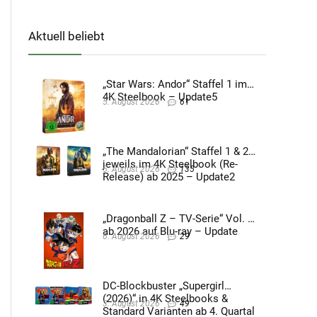
Aktuell beliebt
„Star Wars: Andor“ Staffel 1 im
4K Steelbook – Update5
5. August 2026
61
„The Mandalorian“ Staffel 1 & 2
jeweils im 4K Steelbook (Re-
5. August 2026
135
Release) ab 2025 – Update2
„Dragonball Z – TV-Serie“ Vol. 4
ab 2026 auf Blu-ray – Update
6. August 2026
29
DC-Blockbuster „Supergirl
(2026)“ in 4K Steelbooks &
3. August 2026
49
Standard Varianten ab 4. Quartal