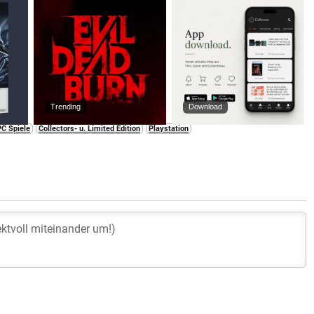
Trending
Download
PC Spiele
Collectors- u. Limited Edition
Playstation