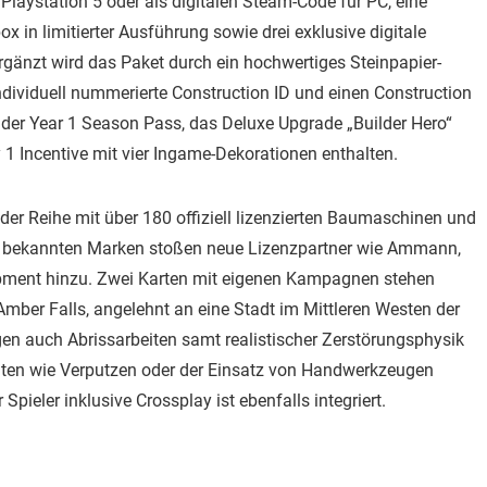
 Playstation 5 oder als digitalen Steam-Code für PC, eine
 in limitierter Ausführung sowie drei exklusive digitale
gänzt wird das Paket durch ein hochwertiges Steinpapier-
individuell nummerierte Construction ID und einen Construction
 der Year 1 Season Pass, das Deluxe Upgrade „Builder Hero“
 Incentive mit vier Ingame-Dekorationen enthalten.
 der Reihe mit über 180 offiziell lizenzierten Baumaschinen und
n bekannten Marken stoßen neue Lizenzpartner wie Ammann,
pment hinzu. Zwei Karten mit eigenen Kampagnen stehen
Amber Falls, angelehnt an eine Stadt im Mittleren Westen der
en auch Abrissarbeiten samt realistischer Zerstörungsphysik
eiten wie Verputzen oder der Einsatz von Handwerkzeugen
pieler inklusive Crossplay ist ebenfalls integriert.