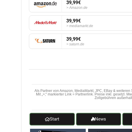
39,99€
Amazon.de
39,99€
mediamarkt.de
39,99€
saturn.de
Als Partner von Amazon, MediaMarkt, JPC, EBay & weiteren S
Mit „>;“ markierter Link = Partnerlink. Preise inkl. gesetzl. 
Zollgebühren außerhal
Start
News