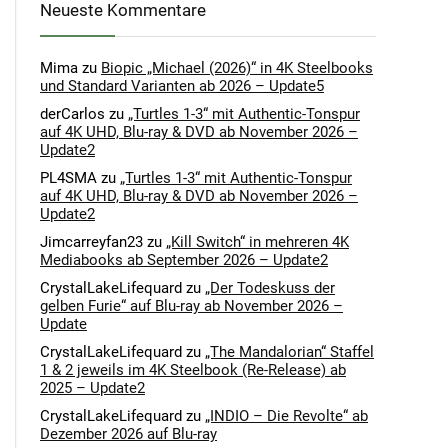
Neueste Kommentare
Mima
zu
Biopic „Michael (2026)“ in 4K Steelbooks
und Standard Varianten ab 2026 – Update5
derCarlos
zu
„Turtles 1-3“ mit Authentic-Tonspur
auf 4K UHD, Blu-ray & DVD ab November 2026 –
Update2
PL4SMA
zu
„Turtles 1-3“ mit Authentic-Tonspur
auf 4K UHD, Blu-ray & DVD ab November 2026 –
Update2
Jimcarreyfan23
zu
„Kill Switch“ in mehreren 4K
Mediabooks ab September 2026 – Update2
CrystalLakeLifequard
zu
„Der Todeskuss der
gelben Furie“ auf Blu-ray ab November 2026 –
Update
CrystalLakeLifequard
zu
„The Mandalorian“ Staffel
1 & 2 jeweils im 4K Steelbook (Re-Release) ab
2025 – Update2
CrystalLakeLifequard
zu
„INDIO – Die Revolte“ ab
Dezember 2026 auf Blu-ray