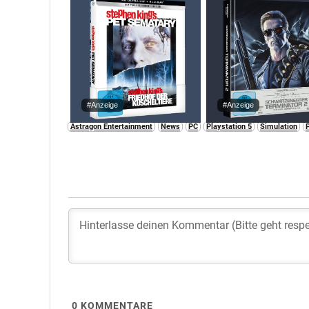
#Anzeige
#Anzeige
Astragon Entertainment
News
PC
Playstation 5
Simulation
0
KOMMENTARE