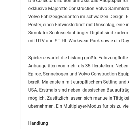
Die Collectors Edition umfasst das Hauptspiel für
exklusive Majorette Construction Volvo-Sammlerbox
Volvo-Fahrzeugvarianten im schwarzen Design. Er
Poster, einen Entwicklerbrief mit Umschlag, eine 
Simulator Schlüsselanhänger. Digital sind zudem
mit UTV und STIHL Workwear Pack sowie ein Day 1
Spieler erwartet die bislang größte Fahrzeugflotte
Anbaugeräten von mehr als 35 Herstellern. Nebe
Epiroc, Sennebogen und Volvo Construction Equi
bereit: Maienstein mit europäischem Setting und 
USA. Erstmals sind neben klassischen Bauaufträg
möglich. Zusätzlich lassen sich manuelle Tätigk
übernehmen. Ein Multiplayer-Modus für bis zu vier S
Handlung