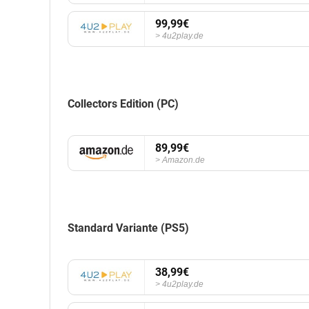
99,99€
4u2play.de
Collectors Edition (PC)
89,99€
Amazon.de
Standard Variante (PS5)
38,99€
4u2play.de