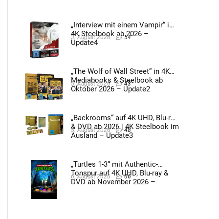
2026 – Update4
„Interview mit einem Vampir“ im
4K Steelbook ab 2026 –
3. August 2026
54
Update4
„The Wolf of Wall Street“ in 4K
Mediabooks & Steelbook ab
5. August 2026
43
Oktober 2026 – Update2
„Backrooms“ auf 4K UHD, Blu-ray
& DVD ab 2026 | 4K Steelbook im
5. August 2026
48
Ausland – Update3
„Turtles 1-3“ mit Authentic-
Tonspur auf 4K UHD, Blu-ray &
6. August 2026
66
DVD ab November 2026 –
Update2