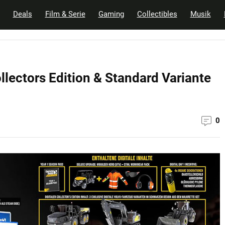
Deals
Film & Serie
Gaming
Collectibles
Musik
llectors Edition & Standard Variante
0