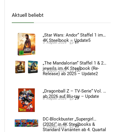
Aktuell beliebt
„Star Wars: Andor“ Staffel 1 im
4K Steelbook – Update5
5. August 2026
61
„The Mandalorian“ Staffel 1 & 2
jeweils im 4K Steelbook (Re-
5. August 2026
137
Release) ab 2025 – Update2
„Dragonball Z – TV-Serie“ Vol. 4
ab 2026 auf Blu-ray – Update
6. August 2026
29
DC-Blockbuster „Supergirl
(2026)“ in 4K Steelbooks &
3. August 2026
49
Standard Varianten ab 4. Quartal