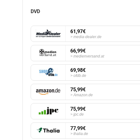
DVD
61,97€
media-dealer.de
66,99€
medienversand.at
69,98€
ofdb.de
75,99€
Amazon.de
75,99€
jpc.de
77,99€
thalia.de