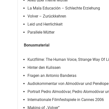
Alles über meine Mutter
La Mala Educación – Schlechte Erziehung
Volver – Zurückkehren
Leid und Herrlichkeit
Parallele Mütter
Bonusmaterial
Kurzfilme: The Human Voice, Strange Way Of L
Hinter den Kulissen
Fragen an Antonio Banderas
Audiokommentar von Almodóvar und Penélope
Portrait Pedro Almodóvar, Pedro Alomodóvar u
Internationale Filmfestspiele in Cannes 2006
Making of „Volver“