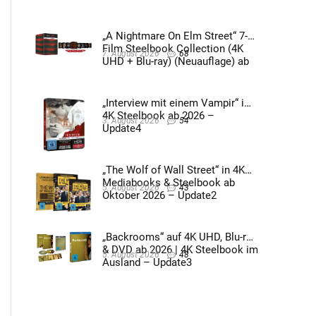
2026 – Update4
„A Nightmare On Elm Street“ 7-
Film Steelbook Collection (4K
7. August 2026
68
UHD + Blu-ray) (Neuauflage) ab
3. Quartal 2026 – Update2
„Interview mit einem Vampir“ im
4K Steelbook ab 2026 –
3. August 2026
54
Update4
„The Wolf of Wall Street“ in 4K
Mediabooks & Steelbook ab
5. August 2026
43
Oktober 2026 – Update2
„Backrooms“ auf 4K UHD, Blu-ray
& DVD ab 2026 | 4K Steelbook im
5. August 2026
48
Ausland – Update3