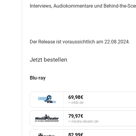
Interviews, Audiokommentare und Behind-the-Scen
Der Release ist voraussichtlich am 22.08.2024.
Jetzt bestellen
Blu-ray
69,98€
ofdb.de
79,97€
media-dealer.de
82,99€