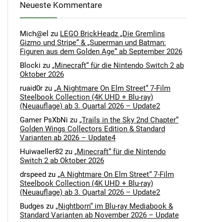
Neueste Kommentare
Mich@el
zu
LEGO BrickHeadz „Die Gremlins
Gizmo und Stripe“ & „Superman und Batman:
Figuren aus dem Golden Age“ ab September 2026
Blocki
zu
„Minecraft“ für die Nintendo Switch 2 ab
Oktober 2026
ruaid0r
zu
„A Nightmare On Elm Street“ 7-Film
Steelbook Collection (4K UHD + Blu-ray)
(Neuauflage) ab 3. Quartal 2026 – Update2
Gamer PsXbNi
zu
„Trails in the Sky 2nd Chapter“
Golden Wings Collectors Edition & Standard
Varianten ab 2026 – Update4
Huiwaeller82
zu
„Minecraft“ für die Nintendo
Switch 2 ab Oktober 2026
drspeed
zu
„A Nightmare On Elm Street“ 7-Film
Steelbook Collection (4K UHD + Blu-ray)
(Neuauflage) ab 3. Quartal 2026 – Update2
Budges
zu
„Nightborn“ im Blu-ray Mediabook &
Standard Varianten ab November 2026 – Update