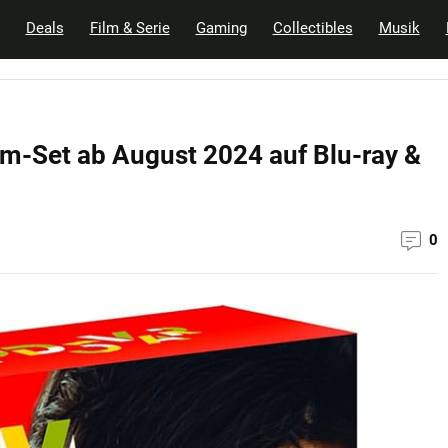
Deals
Film & Serie
Gaming
Collectibles
Musik
lm-Set ab August 2024 auf Blu-ray &
0