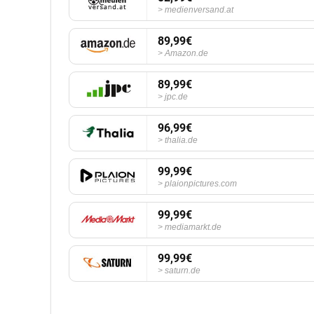
medienversand.at
89,99€
Amazon.de
89,99€
jpc.de
96,99€
thalia.de
99,99€
plaionpictures.com
99,99€
mediamarkt.de
99,99€
saturn.de