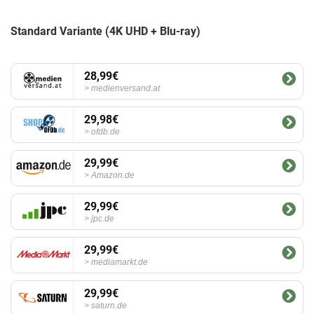
Standard Variante (4K UHD + Blu-ray)
28,99€
medienversand.at
29,98€
ofdb.de
29,99€
Amazon.de
29,99€
jpc.de
29,99€
mediamarkt.de
29,99€
saturn.de