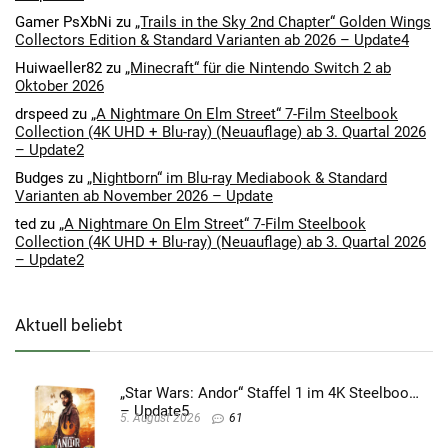
Gamer PsXbNi
zu
„Trails in the Sky 2nd Chapter“ Golden Wings
Collectors Edition & Standard Varianten ab 2026 – Update4
Huiwaeller82
zu
„Minecraft“ für die Nintendo Switch 2 ab
Oktober 2026
drspeed
zu
„A Nightmare On Elm Street“ 7-Film Steelbook
Collection (4K UHD + Blu-ray) (Neuauflage) ab 3. Quartal 2026
– Update2
Budges
zu
„Nightborn“ im Blu-ray Mediabook & Standard
Varianten ab November 2026 – Update
ted
zu
„A Nightmare On Elm Street“ 7-Film Steelbook
Collection (4K UHD + Blu-ray) (Neuauflage) ab 3. Quartal 2026
– Update2
Aktuell beliebt
„Star Wars: Andor“ Staffel 1 im 4K Steelbook
– Update5
5. August 2026
61