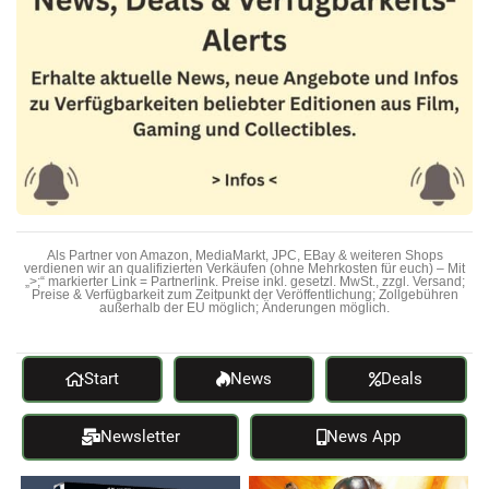
Als Partner von Amazon, MediaMarkt, JPC, EBay & weiteren Shops
verdienen wir an qualifizierten Verkäufen (ohne Mehrkosten für euch) – Mit
„>;“ markierter Link = Partnerlink. Preise inkl. gesetzl. MwSt., zzgl. Versand;
Preise & Verfügbarkeit zum Zeitpunkt der Veröffentlichung; Zollgebühren
außerhalb der EU möglich; Änderungen möglich.
Start
News
Deals
Newsletter
News App