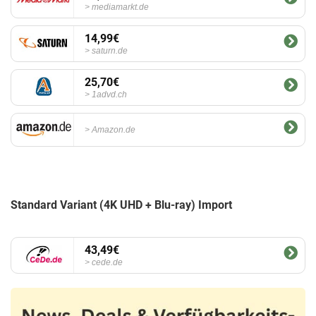
mediamarkt.de
14,99€
saturn.de
25,70€
1advd.ch
Amazon.de
Standard Variant (4K UHD + Blu-ray) Import
43,49€
cede.de