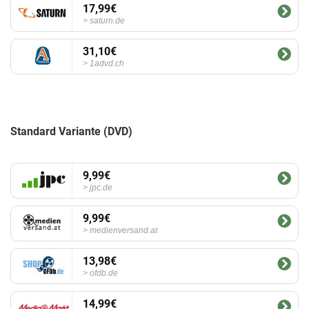
17,99€
saturn.de
31,10€
1advd.ch
Standard Variante (DVD)
9,99€
jpc.de
9,99€
medienversand.at
13,98€
ofdb.de
14,99€