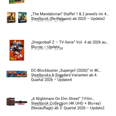
„The Mandalorian“ Staffel 1 & 2 jeweils im 4K
Steelbook (Re-Release) ab 2025 – Update2
5. August 2026
137
„Dragonball Z – TV-Serie“ Vol. 4 ab 2026 auf
Blu-ray – Update
6. August 2026
29
DC-Blockbuster „Supergirl (2026)“ in 4K
Steelbooks & Standard Varianten ab 4.
3. August 2026
49
Quartal 2026 – Update4
„A Nightmare On Elm Street“ 7-Film
Steelbook Collection (4K UHD + Blu-ray)
7. August 2026
68
(Neuauflage) ab 3. Quartal 2026 – Update2