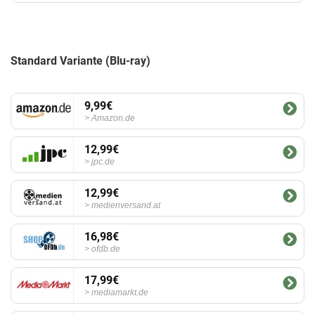
Standard Variante (Blu-ray)
9,99€
Amazon.de
12,99€
jpc.de
12,99€
medienversand.at
16,98€
ofdb.de
17,99€
mediamarkt.de