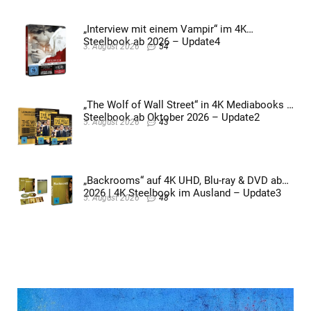
„Interview mit einem Vampir“ im 4K
Steelbook ab 2026 – Update4
3. August 2026
54
„The Wolf of Wall Street“ in 4K Mediabooks &
Steelbook ab Oktober 2026 – Update2
5. August 2026
43
„Backrooms“ auf 4K UHD, Blu-ray & DVD ab
2026 | 4K Steelbook im Ausland – Update3
5. August 2026
48