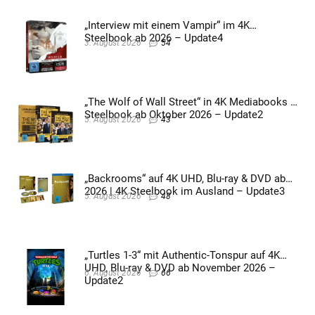
„Interview mit einem Vampir“ im 4K
Steelbook ab 2026 – Update4
3. August 2026
54
„The Wolf of Wall Street“ in 4K Mediabooks &
Steelbook ab Oktober 2026 – Update2
5. August 2026
43
„Backrooms“ auf 4K UHD, Blu-ray & DVD ab
2026 | 4K Steelbook im Ausland – Update3
5. August 2026
48
„Turtles 1-3“ mit Authentic-Tonspur auf 4K
UHD, Blu-ray & DVD ab November 2026 –
6. August 2026
66
Update2