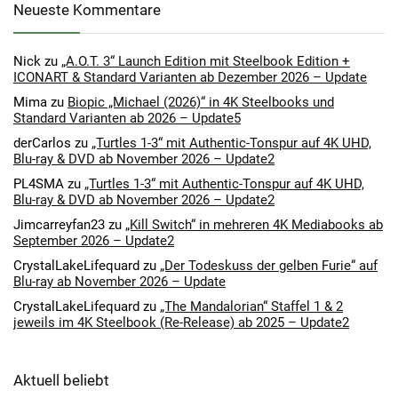
Neueste Kommentare
Nick
zu
„A.O.T. 3“ Launch Edition mit Steelbook Edition +
ICONART & Standard Varianten ab Dezember 2026 – Update
Mima
zu
Biopic „Michael (2026)“ in 4K Steelbooks und
Standard Varianten ab 2026 – Update5
derCarlos
zu
„Turtles 1-3“ mit Authentic-Tonspur auf 4K UHD,
Blu-ray & DVD ab November 2026 – Update2
PL4SMA
zu
„Turtles 1-3“ mit Authentic-Tonspur auf 4K UHD,
Blu-ray & DVD ab November 2026 – Update2
Jimcarreyfan23
zu
„Kill Switch“ in mehreren 4K Mediabooks ab
September 2026 – Update2
CrystalLakeLifequard
zu
„Der Todeskuss der gelben Furie“ auf
Blu-ray ab November 2026 – Update
CrystalLakeLifequard
zu
„The Mandalorian“ Staffel 1 & 2
jeweils im 4K Steelbook (Re-Release) ab 2025 – Update2
Aktuell beliebt