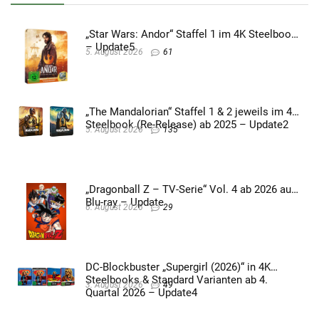
„Star Wars: Andor“ Staffel 1 im 4K Steelbook
– Update5
5. August 2026
61
„The Mandalorian“ Staffel 1 & 2 jeweils im 4K
Steelbook (Re-Release) ab 2025 – Update2
5. August 2026
135
„Dragonball Z – TV-Serie“ Vol. 4 ab 2026 auf
Blu-ray – Update
6. August 2026
29
DC-Blockbuster „Supergirl (2026)“ in 4K
Steelbooks & Standard Varianten ab 4.
3. August 2026
49
Quartal 2026 – Update4