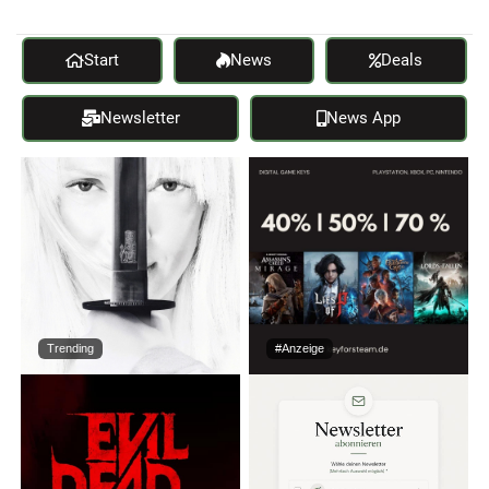
Start
News
Deals
Newsletter
News App
Trending
#Anzeige