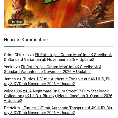
Trending
Neueste Kommentare
CrimeChicken
zu
Eli Roth´s „Ice Cream Man“ im 4K Steelbook
& Standard Varianten ab November 2026 – Update2
Yanko
zu
Eli Roth´s „Ice Cream Man“ im 4K Steelbook &
Standard Varianten ab November 2026 – Update2
James
zu
„Turtles 1-3“ mit Authentic-Tonspur auf 4K UHD, Blu-
ray & DVD ab November 2026 – Update2
wilco1896
zu
„A Nightmare On Elm Street“ 7-Film Steelbook
Collection (4K UHD + Blu-ray) (Neuauflage) ab 3. Quartal 2026
– Update2
Patrick
zu
„Turtles 1-3“ mit Authentic-Tonspur auf 4K UHD, Blu-
ray & DVD ab November 2026 – Update2