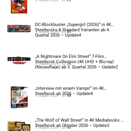
DC-Blockbuster „Supergirl (2026)“ in 4K
Steelbooks & Standard Varianten ab 4.
3. August 2026
49
Quartal 2026 – Update4
„A Nightmare On Elm Street“ 7-Film
Steelbook Collection (4K UHD + Blu-ray)
7. August 2026
74
(Neuauflage) ab 3. Quartal 2026 – Update2
„Interview mit einem Vampir“ im 4K
Steelbook ab 2026 – Update4
3. August 2026
54
„The Wolf of Wall Street“ in 4K Mediabooks &
Steelbook ab Oktober 2026 – Update2
5. August 2026
43