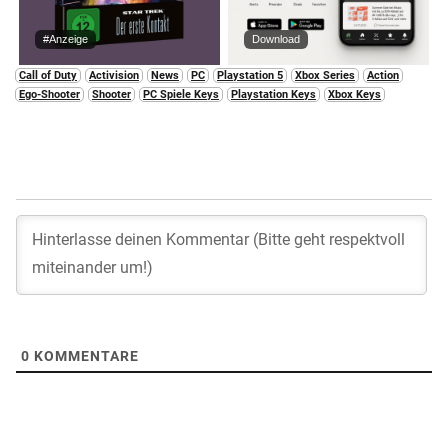
#Anzeige
Download
Call of Duty
Activision
News
PC
Playstation 5
Xbox Series
Action
Ego-Shooter
Shooter
PC Spiele Keys
Playstation Keys
Xbox Keys
0
KOMMENTARE