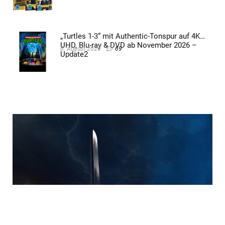
„Turtles 1-3“ mit Authentic-Tonspur auf 4K
UHD, Blu-ray & DVD ab November 2026 –
6. August 2026
69
Update2