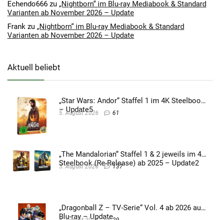
Echendo666
zu
„Nightborn“ im Blu-ray Mediabook & Standard
Varianten ab November 2026 – Update
Frank
zu
„Nightborn“ im Blu-ray Mediabook & Standard
Varianten ab November 2026 – Update
Aktuell beliebt
„Star Wars: Andor“ Staffel 1 im 4K Steelbook
– Update5
5. August 2026
61
„The Mandalorian“ Staffel 1 & 2 jeweils im 4K
Steelbook (Re-Release) ab 2025 – Update2
5. August 2026
137
„Dragonball Z – TV-Serie“ Vol. 4 ab 2026 auf
Blu-ray – Update
6. August 2026
29