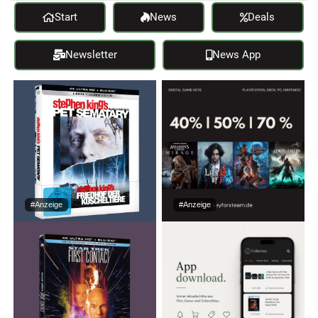
Start
News
Deals
Newsletter
News App
#Anzeige
#Anzeige