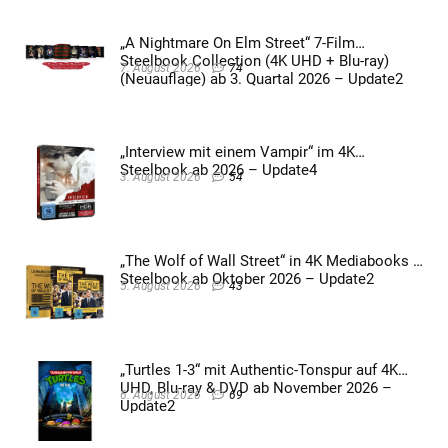
„A Nightmare On Elm Street“ 7-Film
Steelbook Collection (4K UHD + Blu-ray)
7. August 2026
74
(Neuauflage) ab 3. Quartal 2026 – Update2
„Interview mit einem Vampir“ im 4K
Steelbook ab 2026 – Update4
3. August 2026
54
„The Wolf of Wall Street“ in 4K Mediabooks &
Steelbook ab Oktober 2026 – Update2
5. August 2026
43
„Turtles 1-3“ mit Authentic-Tonspur auf 4K
UHD, Blu-ray & DVD ab November 2026 –
6. August 2026
69
Update2