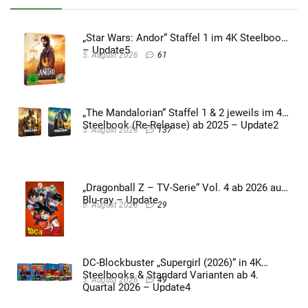
„Star Wars: Andor“ Staffel 1 im 4K Steelbook
– Update5
5. August 2026
61
„The Mandalorian“ Staffel 1 & 2 jeweils im 4K
Steelbook (Re-Release) ab 2025 – Update2
5. August 2026
137
„Dragonball Z – TV-Serie“ Vol. 4 ab 2026 auf
Blu-ray – Update
6. August 2026
29
DC-Blockbuster „Supergirl (2026)“ in 4K
Steelbooks & Standard Varianten ab 4.
3. August 2026
49
Quartal 2026 – Update4