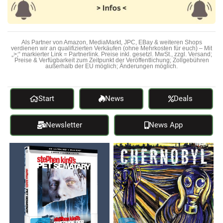
Als Partner von Amazon, MediaMarkt, JPC, EBay & weiteren Shops
verdienen wir an qualifizierten Verkäufen (ohne Mehrkosten für euch) – Mit
„>;“ markierter Link = Partnerlink. Preise inkl. gesetzl. MwSt., zzgl. Versand;
Preise & Verfügbarkeit zum Zeitpunkt der Veröffentlichung; Zollgebühren
außerhalb der EU möglich; Änderungen möglich.
Start
News
Deals
Newsletter
News App