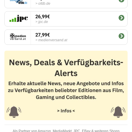
ofdb.de
26,99€
jpc.de
27,99€
medienversand.at
Als Partner von Amazon, MediaMarkt, JPC, EBay & weiteren Shops