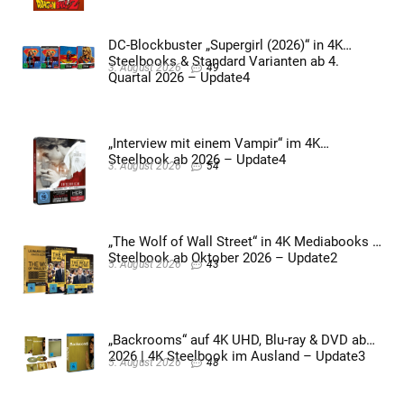
DC-Blockbuster „Supergirl (2026)“ in 4K
Steelbooks & Standard Varianten ab 4.
3. August 2026
49
Quartal 2026 – Update4
„Interview mit einem Vampir“ im 4K
Steelbook ab 2026 – Update4
3. August 2026
54
„The Wolf of Wall Street“ in 4K Mediabooks &
Steelbook ab Oktober 2026 – Update2
5. August 2026
43
„Backrooms“ auf 4K UHD, Blu-ray & DVD ab
2026 | 4K Steelbook im Ausland – Update3
5. August 2026
48