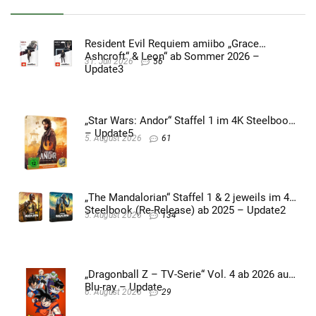
Resident Evil Requiem amiibo „Grace
Ashcroft“ & Leon“ ab Sommer 2026 –
31. Juli 2026
56
Update3
„Star Wars: Andor“ Staffel 1 im 4K Steelbook
– Update5
5. August 2026
61
„The Mandalorian“ Staffel 1 & 2 jeweils im 4K
Steelbook (Re-Release) ab 2025 – Update2
5. August 2026
134
„Dragonball Z – TV-Serie“ Vol. 4 ab 2026 auf
Blu-ray – Update
6. August 2026
29