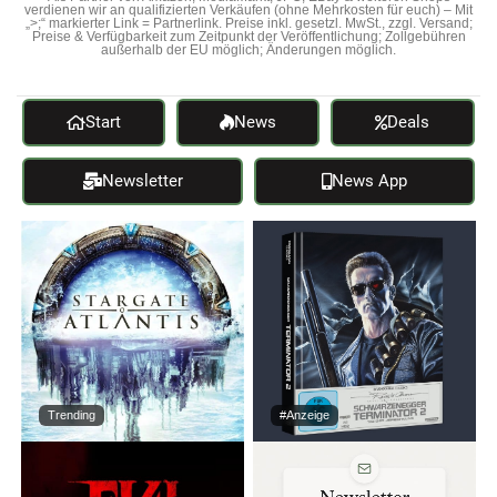
verdienen wir an qualifizierten Verkäufen (ohne Mehrkosten für euch) – Mit
„>;“ markierter Link = Partnerlink. Preise inkl. gesetzl. MwSt., zzgl. Versand;
Preise & Verfügbarkeit zum Zeitpunkt der Veröffentlichung; Zollgebühren
außerhalb der EU möglich; Änderungen möglich.
Start
News
Deals
Newsletter
News App
Trending
#Anzeige