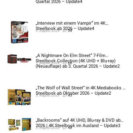
Quartal 2026 – Update4
„Interview mit einem Vampir“ im 4K
Steelbook ab 2026 – Update4
3. August 2026
54
„A Nightmare On Elm Street“ 7-Film
Steelbook Collection (4K UHD + Blu-ray)
7. August 2026
66
(Neuauflage) ab 3. Quartal 2026 – Update2
„The Wolf of Wall Street“ in 4K Mediabooks &
Steelbook ab Oktober 2026 – Update2
5. August 2026
43
„Backrooms“ auf 4K UHD, Blu-ray & DVD ab
2026 | 4K Steelbook im Ausland – Update3
5. August 2026
48