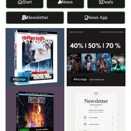
Start
News
Deals
Newsletter
News App
#Anzeige
#Anzeige