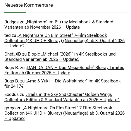
Neueste Kommentare
Budges
zu
„Nightborn“ im Blu-ray Mediabook & Standard
Varianten ab November 2026 – Update
ted
zu
„A Nightmare On Elm Street“ 7-Film Steelbook
Collection (4K UHD + Blu-ray) (Neuauflage) ab 3. Quartal 2026
– Update2
Chef_XD
zu
Biopic „Michael (2026)“ in 4K Steelbooks und
Standard Varianten ab 2026 – Update5
Bugs B.
zu
„DAN DA DAN – Das Mega-Bundle“ Blu-ray Limited
Edition ab Oktober 2026 – Update
Bugs B.
zu
„Ame & Yuki – Die Wolfskinder“ im 4K Steelbook
für 24,17€
Exodus
zu
„Trails in the Sky 2nd Chapter“ Golden Wings
Collectors Edition & Standard Varianten ab 2026 – Update4
gorgo
zu
„A Nightmare On Elm Street“ 7-Film Steelbook
Collection (4K UHD + Blu-ray) (Neuauflage) ab 3. Quartal 2026
– Update2