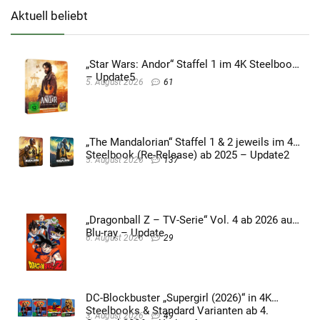
Aktuell beliebt
„Star Wars: Andor“ Staffel 1 im 4K Steelbook
– Update5
5. August 2026
61
„The Mandalorian“ Staffel 1 & 2 jeweils im 4K
Steelbook (Re-Release) ab 2025 – Update2
5. August 2026
137
„Dragonball Z – TV-Serie“ Vol. 4 ab 2026 auf
Blu-ray – Update
6. August 2026
29
DC-Blockbuster „Supergirl (2026)“ in 4K
Steelbooks & Standard Varianten ab 4.
3. August 2026
49