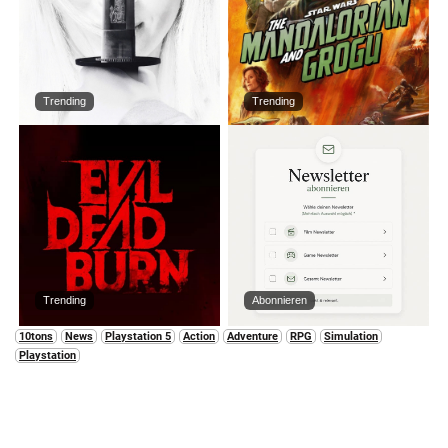
Trending
Trending
Trending
Abonnieren
10tons
News
Playstation 5
Action
Adventure
RPG
Simulation
Playstation