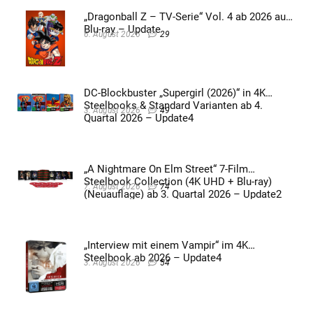
„Dragonball Z – TV-Serie“ Vol. 4 ab 2026 auf
Blu-ray – Update
6. August 2026
29
DC-Blockbuster „Supergirl (2026)“ in 4K
Steelbooks & Standard Varianten ab 4.
3. August 2026
49
Quartal 2026 – Update4
„A Nightmare On Elm Street“ 7-Film
Steelbook Collection (4K UHD + Blu-ray)
7. August 2026
74
(Neuauflage) ab 3. Quartal 2026 – Update2
„Interview mit einem Vampir“ im 4K
Steelbook ab 2026 – Update4
3. August 2026
54