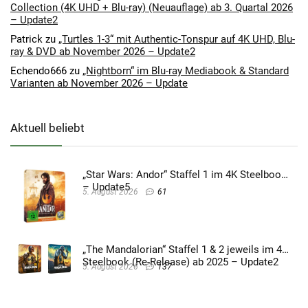
Collection (4K UHD + Blu-ray) (Neuauflage) ab 3. Quartal 2026
– Update2
Patrick
zu
„Turtles 1-3“ mit Authentic-Tonspur auf 4K UHD, Blu-
ray & DVD ab November 2026 – Update2
Echendo666
zu
„Nightborn“ im Blu-ray Mediabook & Standard
Varianten ab November 2026 – Update
Aktuell beliebt
„Star Wars: Andor“ Staffel 1 im 4K Steelbook
– Update5
5. August 2026
61
„The Mandalorian“ Staffel 1 & 2 jeweils im 4K
Steelbook (Re-Release) ab 2025 – Update2
5. August 2026
137