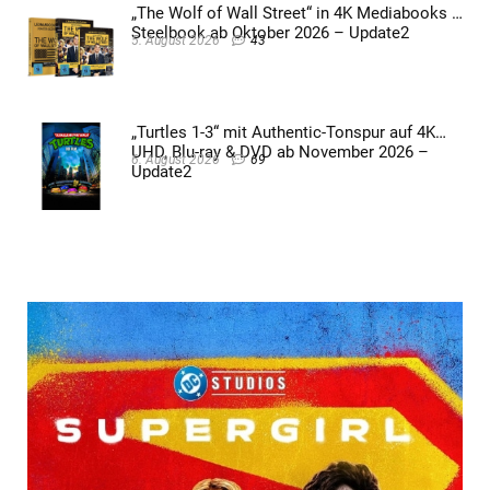
„The Wolf of Wall Street“ in 4K Mediabooks &
Steelbook ab Oktober 2026 – Update2
5. August 2026
43
„Turtles 1-3“ mit Authentic-Tonspur auf 4K
UHD, Blu-ray & DVD ab November 2026 –
6. August 2026
69
Update2