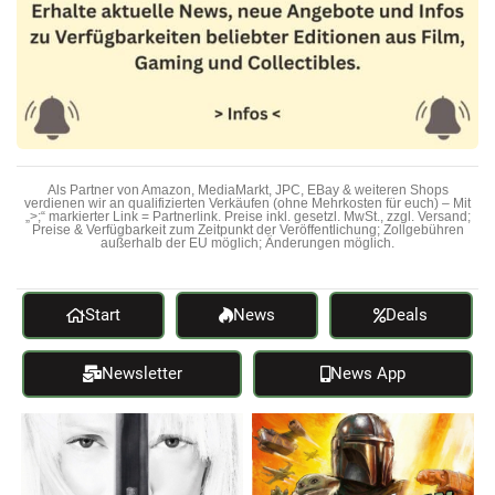
Als Partner von Amazon, MediaMarkt, JPC, EBay & weiteren Shops
verdienen wir an qualifizierten Verkäufen (ohne Mehrkosten für euch) – Mit
„>;“ markierter Link = Partnerlink. Preise inkl. gesetzl. MwSt., zzgl. Versand;
Preise & Verfügbarkeit zum Zeitpunkt der Veröffentlichung; Zollgebühren
außerhalb der EU möglich; Änderungen möglich.
Start
News
Deals
Newsletter
News App