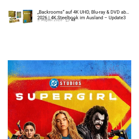
„Backrooms“ auf 4K UHD, Blu-ray & DVD ab
2026 | 4K Steelbook im Ausland – Update3
5. August 2026
48