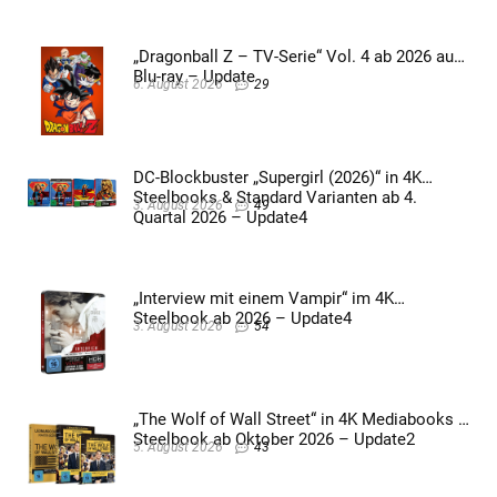
„Dragonball Z – TV-Serie“ Vol. 4 ab 2026 auf
Blu-ray – Update
6. August 2026
29
DC-Blockbuster „Supergirl (2026)“ in 4K
Steelbooks & Standard Varianten ab 4.
3. August 2026
49
Quartal 2026 – Update4
„Interview mit einem Vampir“ im 4K
Steelbook ab 2026 – Update4
3. August 2026
54
„The Wolf of Wall Street“ in 4K Mediabooks &
Steelbook ab Oktober 2026 – Update2
5. August 2026
43