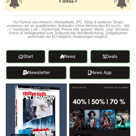
Als Partner von Amazon, MediaMarkt, JPC, EBay & weiteren Shops
verdienen wir an qualifizierten Verkäufen (ohne Mehrkosten für euch) – Mit
„>;“ markierter Link = Partnerlink. Preise inkl. gesetzl. MwSt., zzgl. Versand;
Preise & Verfügbarkeit zum Zeitpunkt der Veröffentlichung; Zollgebühren
außerhalb der EU möglich; Änderungen möglich.
Start
News
Deals
Newsletter
News App