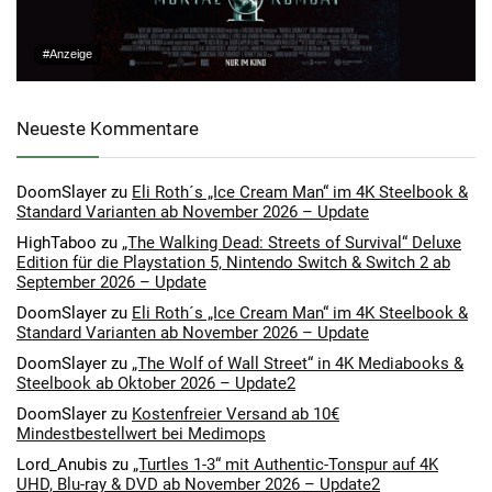
#Anzeige
Neueste Kommentare
DoomSlayer
zu
Eli Roth´s „Ice Cream Man“ im 4K Steelbook &
Standard Varianten ab November 2026 – Update
HighTaboo
zu
„The Walking Dead: Streets of Survival“ Deluxe
Edition für die Playstation 5, Nintendo Switch & Switch 2 ab
September 2026 – Update
DoomSlayer
zu
Eli Roth´s „Ice Cream Man“ im 4K Steelbook &
Standard Varianten ab November 2026 – Update
DoomSlayer
zu
„The Wolf of Wall Street“ in 4K Mediabooks &
Steelbook ab Oktober 2026 – Update2
DoomSlayer
zu
Kostenfreier Versand ab 10€
Mindestbestellwert bei Medimops
Lord_Anubis
zu
„Turtles 1-3“ mit Authentic-Tonspur auf 4K
UHD, Blu-ray & DVD ab November 2026 – Update2