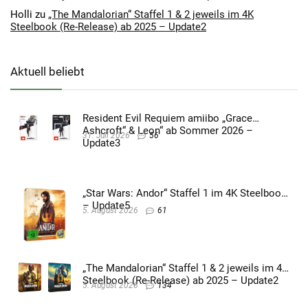
Holli
zu
„The Mandalorian“ Staffel 1 & 2 jeweils im 4K
Steelbook (Re-Release) ab 2025 – Update2
Aktuell beliebt
Resident Evil Requiem amiibo „Grace
Ashcroft“ & Leon“ ab Sommer 2026 –
31. Juli 2026
56
Update3
„Star Wars: Andor“ Staffel 1 im 4K Steelbook
– Update5
5. August 2026
61
„The Mandalorian“ Staffel 1 & 2 jeweils im 4K
Steelbook (Re-Release) ab 2025 – Update2
5. August 2026
134