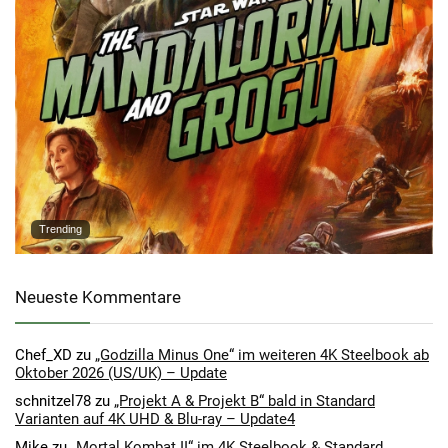
Trending
Neueste Kommentare
Chef_XD
zu
„Godzilla Minus One“ im weiteren 4K Steelbook ab
Oktober 2026 (US/UK) – Update
schnitzel78
zu
„Projekt A & Projekt B“ bald in Standard
Varianten auf 4K UHD & Blu-ray – Update4
Mike
zu
„Mortal Kombat II“ im 4K Steelbook & Standard