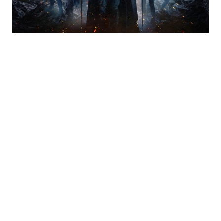
Trending
Neueste Kommentare
Chef_XD
zu
„Godzilla Minus One“ im weiteren 4K Steelbook ab
Oktober 2026 (US/UK) – Update
schnitzel78
zu
„Projekt A & Projekt B“ bald in Standard Varianten
auf 4K UHD & Blu-ray – Update4
Mike
zu
„Mortal Kombat II“ im 4K Steelbook & Standard Varianten
ab August 2026 – Update6
DoomSlayer
zu
Eli Roth´s „Ice Cream Man“ im 4K Steelbook &