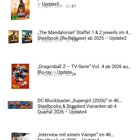
– Update5
5. August 2026
61
„The Mandalorian“ Staffel 1 & 2 jeweils im 4K
Steelbook (Re-Release) ab 2025 – Update2
5. August 2026
134
„Dragonball Z – TV-Serie“ Vol. 4 ab 2026 auf
Blu-ray – Update
6. August 2026
29
DC-Blockbuster „Supergirl (2026)“ in 4K
Steelbooks & Standard Varianten ab 4.
3. August 2026
49
Quartal 2026 – Update4
„Interview mit einem Vampir“ im 4K