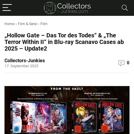
Home
»
Film & Serie
»
Film
„Hollow Gate – Das Tor des Todes“ & „The
Terror Within II“ in Blu-ray Scanavo Cases ab
2025 – Update2
Collectors-Junkies
0
17. September 2025