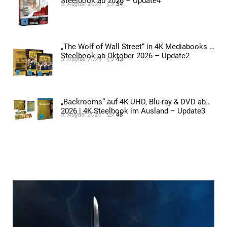
Steelbook ab 2026 – Update4
3. August 2026
54
„The Wolf of Wall Street“ in 4K Mediabooks &
Steelbook ab Oktober 2026 – Update2
5. August 2026
43
„Backrooms“ auf 4K UHD, Blu-ray & DVD ab
2026 | 4K Steelbook im Ausland – Update3
5. August 2026
48