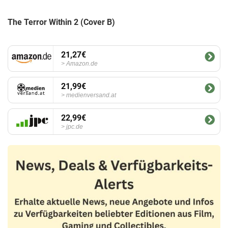
The Terror Within 2 (Cover B)
21,27€
Amazon.de
21,99€
medienversand.at
22,99€
jpc.de