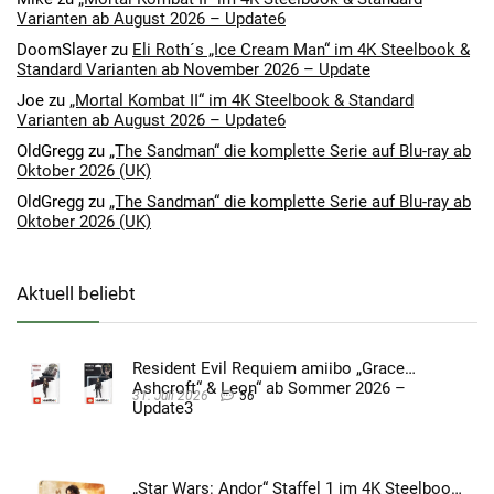
Varianten ab August 2026 – Update6
DoomSlayer
zu
Eli Roth´s „Ice Cream Man“ im 4K Steelbook &
Standard Varianten ab November 2026 – Update
Joe
zu
„Mortal Kombat II“ im 4K Steelbook & Standard
Varianten ab August 2026 – Update6
OldGregg
zu
„The Sandman“ die komplette Serie auf Blu-ray ab
Oktober 2026 (UK)
OldGregg
zu
„The Sandman“ die komplette Serie auf Blu-ray ab
Oktober 2026 (UK)
Aktuell beliebt
Resident Evil Requiem amiibo „Grace
Ashcroft“ & Leon“ ab Sommer 2026 –
31. Juli 2026
56
Update3
„Star Wars: Andor“ Staffel 1 im 4K Steelbook