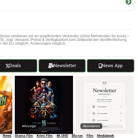
hops verdienen wir an qualifizierten Verkäufen (ohne Mehrkosten für euch) –
MwSt., zzgl. Versand; Preise & Verfügbarkeit zum Zeitpunkt der Veröffentlichung;
b der EU möglich; Änderungen möglich.
Deals
Newsletter
News App
#Anzeige
Abonnieren
News
Drama Film
Krimi Film
4K UHD
Blu-ray
Film
Mediabook