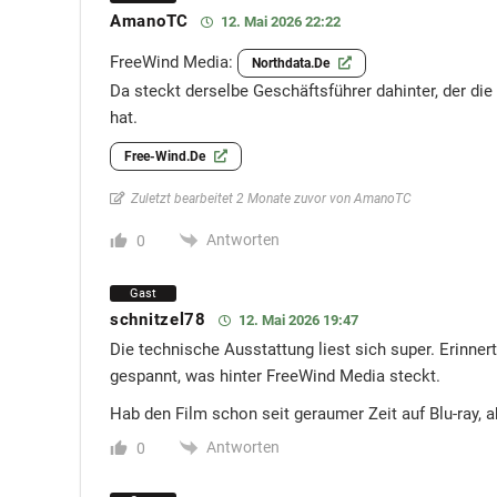
AmanoTC
12. Mai 2026 22:22
FreeWind Media:
Northdata.de
Da steckt derselbe Geschäftsführer dahinter, der 
hat.
Free-Wind.de
Zuletzt bearbeitet 2 Monate zuvor von AmanoTC
Antworten
0
Gast
schnitzel78
12. Mai 2026 19:47
Die technische Ausstattung liest sich super. Erinner
gespannt, was hinter FreeWind Media steckt.
Hab den Film schon seit geraumer Zeit auf Blu-ray, 
Antworten
0