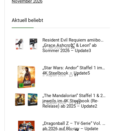
November 2026
Aktuell beliebt
Resident Evil Requiem amiibo
„Grace Ashcroft“ & Leon“ ab
31. Juli 2026
56
Sommer 2026 – Update3
„Star Wars: Andor“ Staffel 1 im
4K Steelbook – Update5
5. August 2026
61
„The Mandalorian“ Staffel 1 & 2
jeweils im 4K Steelbook (Re-
5. August 2026
133
Release) ab 2025 – Update2
„Dragonball Z – TV-Serie“ Vol. 4
ab 2026 auf Blu-ray – Update
6. August 2026
28