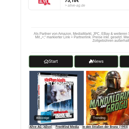
75,18€
alive-ag.de
Als Partner von Amazon, MediaMarkt, JPC, EBay & weiteren S
Mit „>;“ markierter Link = Partnerlink. Preise inkl. gesetzl. 
Zollgebühren außerhal
Start
News
#Anzeige
Trending
Al!ve AG (Alive)
FreeWind Media
In den Straßen der Bronx (1993)