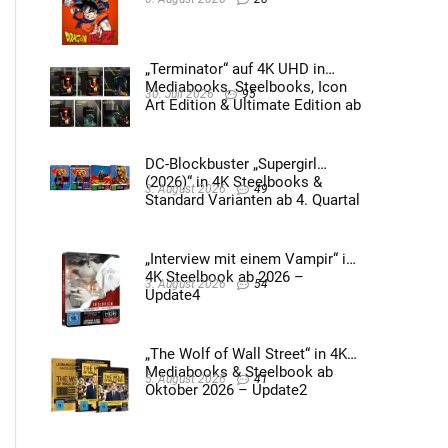
„Terminator“ auf 4K UHD in
Mediabooks, Steelbooks, Icon
30. Juli 2026
95
Art Edition & Ultimate Edition ab
2026 – Update2
DC-Blockbuster „Supergirl
(2026)“ in 4K Steelbooks &
3. August 2026
49
Standard Varianten ab 4. Quartal
2026 – Update4
„Interview mit einem Vampir“ im
4K Steelbook ab 2026 –
3. August 2026
54
Update4
„The Wolf of Wall Street“ in 4K
Mediabooks & Steelbook ab
5. August 2026
41
Oktober 2026 – Update2