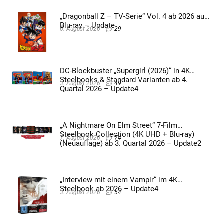
„Dragonball Z – TV-Serie“ Vol. 4 ab 2026 auf
Blu-ray – Update
6. August 2026
29
DC-Blockbuster „Supergirl (2026)“ in 4K
Steelbooks & Standard Varianten ab 4.
3. August 2026
49
Quartal 2026 – Update4
„A Nightmare On Elm Street“ 7-Film
Steelbook Collection (4K UHD + Blu-ray)
7. August 2026
74
(Neuauflage) ab 3. Quartal 2026 – Update2
„Interview mit einem Vampir“ im 4K
Steelbook ab 2026 – Update4
3. August 2026
54