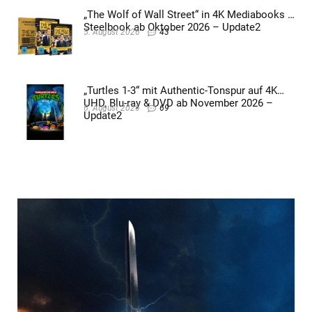
„The Wolf of Wall Street“ in 4K Mediabooks &
Steelbook ab Oktober 2026 – Update2
5. August 2026
43
„Turtles 1-3“ mit Authentic-Tonspur auf 4K
UHD, Blu-ray & DVD ab November 2026 –
6. August 2026
69
Update2