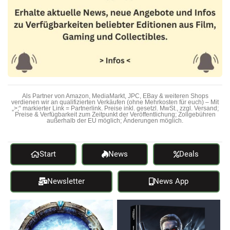
Als Partner von Amazon, MediaMarkt, JPC, EBay & weiteren Shops
verdienen wir an qualifizierten Verkäufen (ohne Mehrkosten für euch) – Mit
„>;“ markierter Link = Partnerlink. Preise inkl. gesetzl. MwSt., zzgl. Versand;
Preise & Verfügbarkeit zum Zeitpunkt der Veröffentlichung; Zollgebühren
außerhalb der EU möglich; Änderungen möglich.
Start
News
Deals
Newsletter
News App