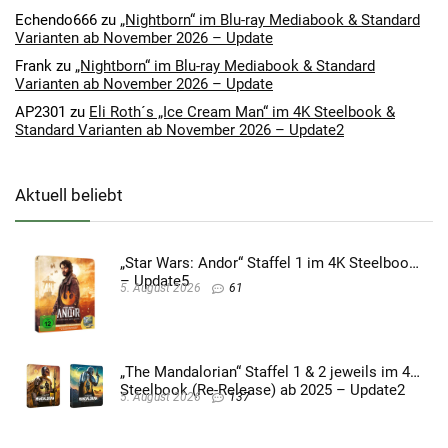
Echendo666
zu
„Nightborn“ im Blu-ray Mediabook & Standard
Varianten ab November 2026 – Update
Frank
zu
„Nightborn“ im Blu-ray Mediabook & Standard
Varianten ab November 2026 – Update
AP2301
zu
Eli Roth´s „Ice Cream Man“ im 4K Steelbook &
Standard Varianten ab November 2026 – Update2
Aktuell beliebt
„Star Wars: Andor“ Staffel 1 im 4K Steelbook
– Update5
5. August 2026
61
„The Mandalorian“ Staffel 1 & 2 jeweils im 4K
Steelbook (Re-Release) ab 2025 – Update2
5. August 2026
137