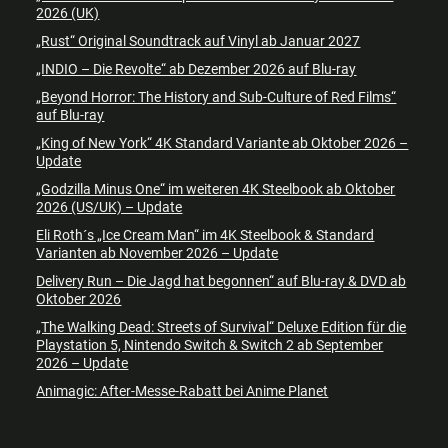
2026 (UK)
„Rust“ Original Soundtrack auf Vinyl ab Januar 2027
„INDIO – Die Revolte“ ab Dezember 2026 auf Blu-ray
„Beyond Horror: The History and Sub-Culture of Red Films“
auf Blu-ray
„King of New York“ 4K Standard Variante ab Oktober 2026 –
Update
„Godzilla Minus One“ im weiteren 4K Steelbook ab Oktober
2026 (US/UK) – Update
Eli Roth´s „Ice Cream Man“ im 4K Steelbook & Standard
Varianten ab November 2026 – Update
Delivery Run – Die Jagd hat begonnen“ auf Blu-ray & DVD ab
Oktober 2026
„The Walking Dead: Streets of Survival“ Deluxe Edition für die
Playstation 5, Nintendo Switch & Switch 2 ab September
2026 – Update
Animagic: After-Messe-Rabatt bei Anime Planet