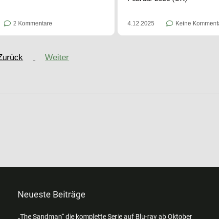
2 Kommentare
4.12.2025
Keine Komment
Zurück
Weiter
Neueste Beiträge
„The Sandman“ die komplette Serie auf Blu-ray ab Oktober