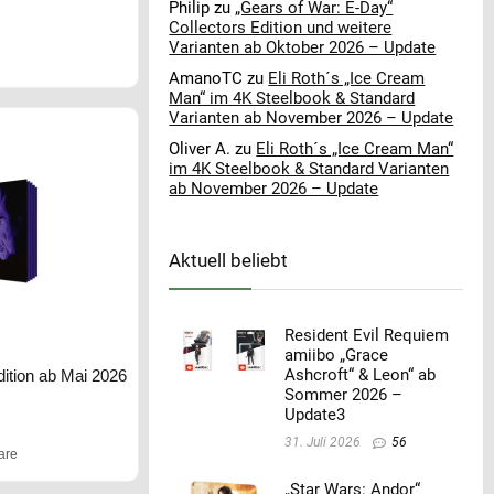
Philip
zu
„Gears of War: E-Day“
Collectors Edition und weitere
Varianten ab Oktober 2026 – Update
AmanoTC
zu
Eli Roth´s „Ice Cream
Man“ im 4K Steelbook & Standard
Varianten ab November 2026 – Update
Oliver A.
zu
Eli Roth´s „Ice Cream Man“
im 4K Steelbook & Standard Varianten
ab November 2026 – Update
Aktuell beliebt
Resident Evil Requiem
amiibo „Grace
Ashcroft“ & Leon“ ab
dition ab Mai 2026
Sommer 2026 –
Update3
31. Juli 2026
56
are
„Star Wars: Andor“