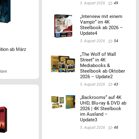
3. August 2026
49
„Interview mit einem
Vampir“ im 4K
Steelbook ab 2026 –
Update4
3. August 2026
54
ition ab März
„The Wolf of Wall
Street“ in 4K
Mediabooks &
Steelbook ab Oktober
tare
2026 – Update2
5. August 2026
43
„Backrooms“ auf 4K
UHD, Blu-ray & DVD ab
2026 | 4K Steelbook
im Ausland –
Update3
5. August 2026
48