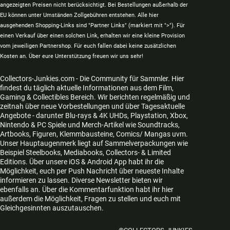
angezeigten Preisen nicht berücksichtigt. Bei Bestellungen außerhalb der
EU können unter Umständen Zollgebühren entstehen. Alle hier
ausgehenden Shopping-Links sind "Partner Links" (markiert mit ">"). Für
einen Verkauf über einen solchen Link, erhalten wir eine kleine Provision
vom jeweiligen Partnershop. Für euch fallen dabei keine zusätzlichen
Kosten an. Über eure Unterstützung freuen wir uns sehr!
Collectors-Junkies.com - Die Community für Sammler. Hier
findest du täglich aktuelle Informationen aus dem Film,
Gaming & Collectibles Bereich. Wir berichten regelmäßig und
zeitnah über neue Vorbestellungen und über Tagesaktuelle
Angebote - darunter Blu-rays & 4K UHDs, Playstation, Xbox,
Nintendo & PC Spiele und Merch-Artikel wie Soundtracks,
Artbooks, Figuren, Klemmbausteine, Comics/ Mangas uvm.
Unser Hauptaugenmerk liegt auf Sammelverpackungen wie
Beispiel Steelbooks, Mediabooks, Collectors- & Limited
Editions. Über unsere iOS & Android App habt ihr die
Möglichkeit, euch per Push Nachricht über neueste Inhalte
informieren zu lassen. Diverse Newsletter bieten wir
ebenfalls an. Über die Kommentarfunktion habt ihr hier
außerdem die Möglichkeit, Fragen zu stellen und euch mit
Gleichgesinnten auszutauschen.