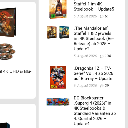
Staffel 1 im 4K
Steelbook – Update5
5. August 2026
61
„The Mandalorian“
Staffel 1 & 2 jeweils
im 4K Steelbook (Re-
Release) ab 2025 –
Update2
5. August 2026
134
„Dragonball Z – TV-
 auf 4K UHD & Blu-
Serie“ Vol. 4 ab 2026
auf Blu-ray – Update
6. August 2026
29
DC-Blockbuster
„Supergirl (2026)“ in
4K Steelbooks &
Standard Varianten ab
4. Quartal 2026 –
Update4