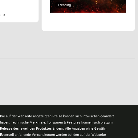
Trending
are
Die auf der Webseite angezeigten Preise können sich inzwischen geändert
haben. Technische Merkmale, Tonspuren & Features können sich bis zum
Release des jeweiligen Produktes ändern. Alle Angaben ohne Gewähr.
Eventuell anfallende Versandkosten werden bei den auf der Webseite