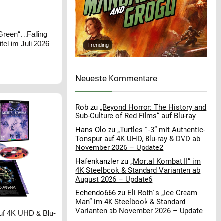
reen“, „Falling
tel im Juli 2026
Trending
r
Neueste Kommentare
Rob
zu
„Beyond Horror: The History and
Sub-Culture of Red Films“ auf Blu-ray
Hans Olo
zu
„Turtles 1-3“ mit Authentic-
Tonspur auf 4K UHD, Blu-ray & DVD ab
November 2026 – Update2
Hafenkanzler
zu
„Mortal Kombat II“ im
4K Steelbook & Standard Varianten ab
August 2026 – Update6
Echendo666
zu
Eli Roth´s „Ice Cream
Man“ im 4K Steelbook & Standard
Varianten ab November 2026 – Update
auf 4K UHD & Blu-