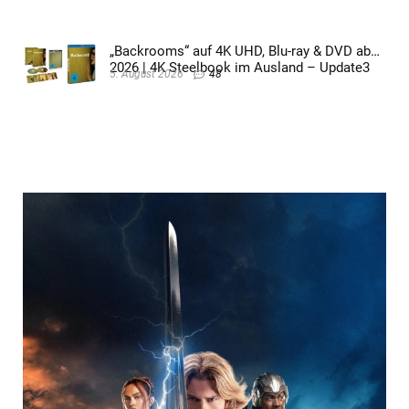
„Backrooms“ auf 4K UHD, Blu-ray & DVD ab
2026 | 4K Steelbook im Ausland – Update3
5. August 2026
48