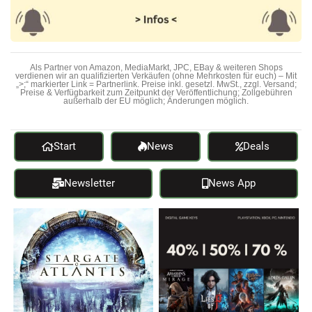
Als Partner von Amazon, MediaMarkt, JPC, EBay & weiteren Shops
verdienen wir an qualifizierten Verkäufen (ohne Mehrkosten für euch) – Mit
„>;“ markierter Link = Partnerlink. Preise inkl. gesetzl. MwSt., zzgl. Versand;
Preise & Verfügbarkeit zum Zeitpunkt der Veröffentlichung; Zollgebühren
außerhalb der EU möglich; Änderungen möglich.
Start
News
Deals
Newsletter
News App