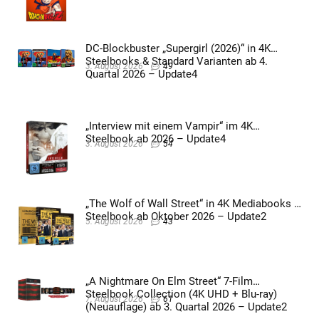
DC-Blockbuster „Supergirl (2026)“ in 4K
Steelbooks & Standard Varianten ab 4.
3. August 2026
49
Quartal 2026 – Update4
„Interview mit einem Vampir“ im 4K
Steelbook ab 2026 – Update4
3. August 2026
54
„The Wolf of Wall Street“ in 4K Mediabooks &
Steelbook ab Oktober 2026 – Update2
5. August 2026
43
„A Nightmare On Elm Street“ 7-Film
Steelbook Collection (4K UHD + Blu-ray)
7. August 2026
61
(Neuauflage) ab 3. Quartal 2026 – Update2