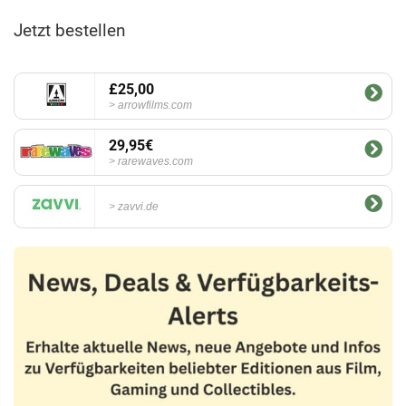
Jetzt bestellen
£25,00
arrowfilms.com
29,95€
rarewaves.com
zavvi.de