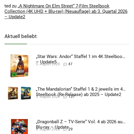
ted
zu
„A Nightmare On Elm Street“ 7-Film Steelbook
Collection (4K UHD + Blu-ray) (Neuauflage) ab 3. Quartal 2026
– Update2
Aktuell beliebt
„Star Wars: Andor“ Staffel 1 im 4K Steelbook
– Update5
5. August 2026
61
„The Mandalorian“ Staffel 1 & 2 jeweils im 4K
Steelbook (Re-Release) ab 2025 – Update2
5. August 2026
137
„Dragonball Z – TV-Serie“ Vol. 4 ab 2026 auf
Blu-ray – Update
6. August 2026
29