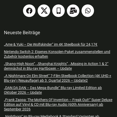
Neueste Beiträge
„Ame & Yuki – Die Wolfskinder“ im 4K Steelbook für 24,17€
Nintendo Switch 2: Eigenes Konsolen-Paket zusammenstellen und
Zubehör kostenlos erhalten
„Shang-High Noon“, „Shanghai Knights“, „Missing in Action 1 & 2“
demnächst in Blu-ray Hartboxen – Update
„A Nightmare On Elm Street“ 7-Film Steelbook Collection (4K UHD +
Blu-ray) (Neuauflage) ab 3. Quartal 2026 – Update2
„DAN DA DAN – Das Mega-Bundle“ Blu-ray Limited Edition ab
Oktober 2026 – Update
„Frank Zappa: The Mothers Of Invention – Freak Out!“ Super Deluxe
Edition auf Vinyl & CD mit Blu-ray Audio (60th Anniversary) ab
September 2026
„Nightborn“ im Blu-ray Mediabook & Standard Varianten ab