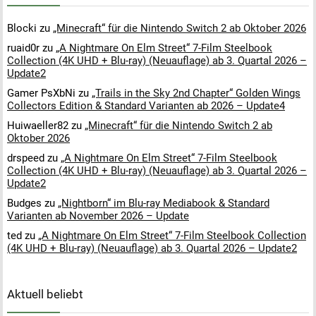
Blocki
zu
„Minecraft“ für die Nintendo Switch 2 ab Oktober 2026
ruaid0r
zu
„A Nightmare On Elm Street“ 7-Film Steelbook
Collection (4K UHD + Blu-ray) (Neuauflage) ab 3. Quartal 2026 –
Update2
Gamer PsXbNi
zu
„Trails in the Sky 2nd Chapter“ Golden Wings
Collectors Edition & Standard Varianten ab 2026 – Update4
Huiwaeller82
zu
„Minecraft“ für die Nintendo Switch 2 ab
Oktober 2026
drspeed
zu
„A Nightmare On Elm Street“ 7-Film Steelbook
Collection (4K UHD + Blu-ray) (Neuauflage) ab 3. Quartal 2026 –
Update2
Budges
zu
„Nightborn“ im Blu-ray Mediabook & Standard
Varianten ab November 2026 – Update
ted
zu
„A Nightmare On Elm Street“ 7-Film Steelbook Collection
(4K UHD + Blu-ray) (Neuauflage) ab 3. Quartal 2026 – Update2
Aktuell beliebt