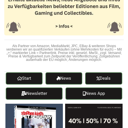
Als Partner von Amazon, MediaMarkt, JPC, EBay & weiteren Shops
verdienen wir an qualifizierten Verkäufen (ohne Mehrkosten für euch) – Mit
„>;“ markierter Link = Partnerlink. Preise inkl. gesetzl. MwSt., zzgl. Versand;
Preise & Verfügbarkeit zum Zeitpunkt der Veröffentlichung; Zollgebühren
außerhalb der EU möglich; Änderungen möglich.
Start
News
Deals
Newsletter
News App