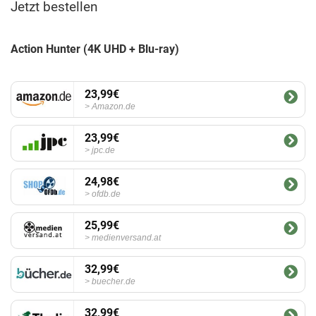
Jetzt bestellen
Action Hunter (4K UHD + Blu-ray)
23,99€
Amazon.de
23,99€
jpc.de
24,98€
ofdb.de
25,99€
medienversand.at
32,99€
buecher.de
32,99€