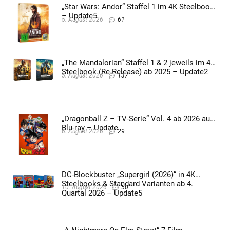
„Star Wars: Andor“ Staffel 1 im 4K Steelbook
– Update5
5. August 2026
61
„The Mandalorian“ Staffel 1 & 2 jeweils im 4K
Steelbook (Re-Release) ab 2025 – Update2
5. August 2026
137
„Dragonball Z – TV-Serie“ Vol. 4 ab 2026 auf
Blu-ray – Update
6. August 2026
29
DC-Blockbuster „Supergirl (2026)“ in 4K
Steelbooks & Standard Varianten ab 4.
10. August 2026
50
Quartal 2026 – Update5