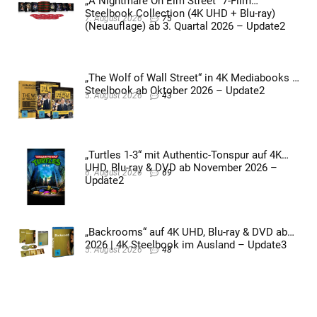
„A Nightmare On Elm Street“ 7-Film
Steelbook Collection (4K UHD + Blu-ray)
7. August 2026
75
(Neuauflage) ab 3. Quartal 2026 – Update2
„The Wolf of Wall Street“ in 4K Mediabooks &
Steelbook ab Oktober 2026 – Update2
5. August 2026
43
„Turtles 1-3“ mit Authentic-Tonspur auf 4K
UHD, Blu-ray & DVD ab November 2026 –
6. August 2026
69
Update2
„Backrooms“ auf 4K UHD, Blu-ray & DVD ab
2026 | 4K Steelbook im Ausland – Update3
5. August 2026
48