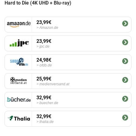
Hard to Die (4K UHD + Blu-ray)
23,99€
Amazon.de
23,99€
jpc.de
24,98€
ofdb.de
25,99€
medienversand.at
32,99€
buecher.de
32,99€
thalia.de