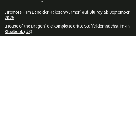
„Tremors – Im Land der Raketenwürmer“ auf Blu-ray ab September
2026
„House of the Dragon“ die komplette dritte Staffel demnächst im 4K
Steelbook (US)
„Oscar Shaw“ in Blu-ray Mediabooks ab 2026
„Street Fighter The Making of the Movie“ Gebundene Ausgabe ab
Oktober 2026
DC-Blockbuster „Supergirl (2026)“ in 4K Steelbooks & Standard
Varianten ab 4. Quartal 2026 – Update5
„PAW Patrol: Der Dino Film“ auf Blu-ray & DVD ab Januar 2027
„Model Debut 4“ für die Nintendo Switch ab Oktober 2026
„A.I. – Künstliche Intelligenz“ demnächst im 4K Steelbook (UK)
„Let’s Sing 2027“ & „Let’s Sing Abba 2027“ in Standard Varianten &
Mic Bundle ab November 2026
„Trophy – Die Beute bist du“ auf Blu-ray & DVD ab Oktober 2026