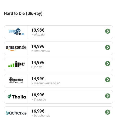
Hard to Die (Blu-ray)
13,98€
ofdb.de
14,99€
Amazon.de
14,99€
jpc.de
14,99€
medienversand.at
16,99€
thalia.de
16,99€
buecher.de