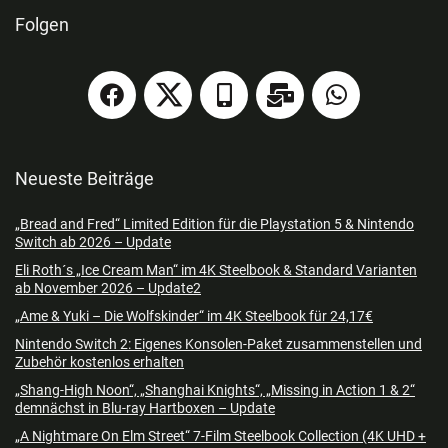
Folgen
Neueste Beiträge
„Bread and Fred“ Limited Edition für die Playstation 5 & Nintendo
Switch ab 2026 – Update
Eli Roth´s „Ice Cream Man“ im 4K Steelbook & Standard Varianten
ab November 2026 – Update2
„Ame & Yuki – Die Wolfskinder“ im 4K Steelbook für 24,17€
Nintendo Switch 2: Eigenes Konsolen-Paket zusammenstellen und
Zubehör kostenlos erhalten
„Shang-High Noon“, „Shanghai Knights“, „Missing in Action 1 & 2“
demnächst in Blu-ray Hartboxen – Update
„A Nightmare On Elm Street“ 7-Film Steelbook Collection (4K UHD +