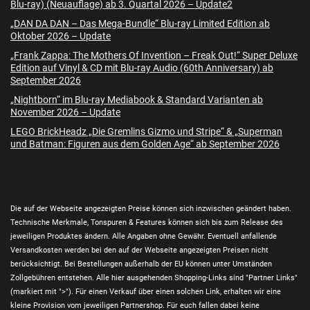
Blu-ray) (Neuauflage) ab 3. Quartal 2026 – Update2
„DAN DA DAN – Das Mega-Bundle“ Blu-ray Limited Edition ab
Oktober 2026 – Update
„Frank Zappa: The Mothers Of Invention – Freak Out!“ Super Deluxe
Edition auf Vinyl & CD mit Blu-ray Audio (60th Anniversary) ab
September 2026
„Nightborn“ im Blu-ray Mediabook & Standard Varianten ab
November 2026 – Update
LEGO BrickHeadz „Die Gremlins Gizmo und Stripe“ & „Superman
und Batman: Figuren aus dem Golden Age“ ab September 2026
Die auf der Webseite angezeigten Preise können sich inzwischen geändert haben.
Technische Merkmale, Tonspuren & Features können sich bis zum Release des
jeweiligen Produktes ändern. Alle Angaben ohne Gewähr. Eventuell anfallende
Versandkosten werden bei den auf der Webseite angezeigten Preisen nicht
berücksichtigt. Bei Bestellungen außerhalb der EU können unter Umständen
Zollgebühren entstehen. Alle hier ausgehenden Shopping-Links sind "Partner Links"
(markiert mit ">"). Für einen Verkauf über einen solchen Link, erhalten wir eine
kleine Provision vom jeweiligen Partnershop. Für euch fallen dabei keine