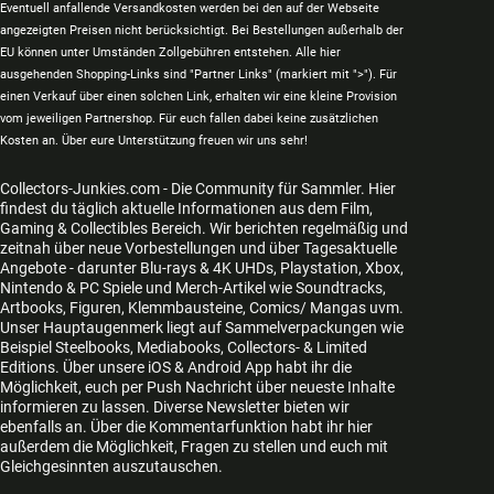
Eventuell anfallende Versandkosten werden bei den auf der Webseite
angezeigten Preisen nicht berücksichtigt. Bei Bestellungen außerhalb der
EU können unter Umständen Zollgebühren entstehen. Alle hier
ausgehenden Shopping-Links sind "Partner Links" (markiert mit ">"). Für
einen Verkauf über einen solchen Link, erhalten wir eine kleine Provision
vom jeweiligen Partnershop. Für euch fallen dabei keine zusätzlichen
Kosten an. Über eure Unterstützung freuen wir uns sehr!
Collectors-Junkies.com - Die Community für Sammler. Hier
findest du täglich aktuelle Informationen aus dem Film,
Gaming & Collectibles Bereich. Wir berichten regelmäßig und
zeitnah über neue Vorbestellungen und über Tagesaktuelle
Angebote - darunter Blu-rays & 4K UHDs, Playstation, Xbox,
Nintendo & PC Spiele und Merch-Artikel wie Soundtracks,
Artbooks, Figuren, Klemmbausteine, Comics/ Mangas uvm.
Unser Hauptaugenmerk liegt auf Sammelverpackungen wie
Beispiel Steelbooks, Mediabooks, Collectors- & Limited
Editions. Über unsere iOS & Android App habt ihr die
Möglichkeit, euch per Push Nachricht über neueste Inhalte
informieren zu lassen. Diverse Newsletter bieten wir
ebenfalls an. Über die Kommentarfunktion habt ihr hier
außerdem die Möglichkeit, Fragen zu stellen und euch mit
Gleichgesinnten auszutauschen.