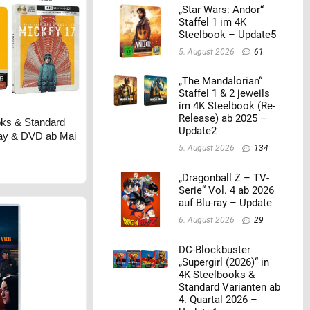
„Star Wars: Andor“
Staffel 1 im 4K
Steelbook – Update5
5. August 2026
61
„The Mandalorian“
Staffel 1 & 2 jeweils
im 4K Steelbook (Re-
Release) ab 2025 –
oks & Standard
Update2
ray & DVD ab Mai
5. August 2026
134
„Dragonball Z – TV-
Serie“ Vol. 4 ab 2026
auf Blu-ray – Update
6. August 2026
29
DC-Blockbuster
„Supergirl (2026)“ in
4K Steelbooks &
Standard Varianten ab
4. Quartal 2026 –