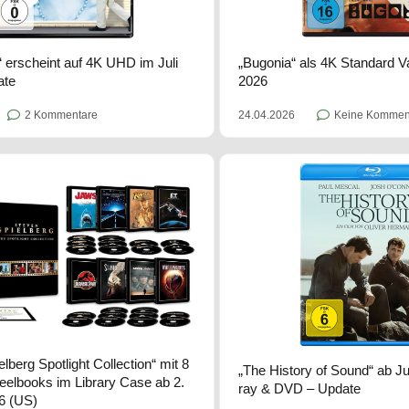
l“ erscheint auf 4K UHD im Juli
„Bugonia“ als 4K Standard Va
ate
2026
2 Kommentare
24.04.2026
Keine Kommen
lberg Spotlight Collection“ mit 8
„The History of Sound“ ab Ju
teelbooks im Library Case ab 2.
ray & DVD – Update
6 (US)