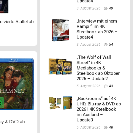
Update4
3. August 2026
49
„Interview mit einem
e vierte Staffel ab
Vampir“ im 4K
Steelbook ab 2026 –
Update4
3. August 2026
54
„The Wolf of Wall
Street“ in 4K
Mediabooks &
Steelbook ab Oktober
2026 – Update2
5. August 2026
43
„Backrooms“ auf 4K
UHD, Blu-ray & DVD ab
2026 | 4K Steelbook
im Ausland –
Update3
ray & DVD ab
5. August 2026
48