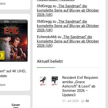
tare
OldGregg
zu
„The Sandman“ die
komplette Serie auf Blu-ray ab Oktober
2026 (UK)
OldGregg
zu
„The Sandman“ die
komplette Serie auf Blu-ray ab Oktober
2026 (UK)
Echendo666
zu
„The Sandman“ die
komplette Serie auf Blu-ray ab Oktober
2026 (UK)
Aktuell beliebt
cert“ auf 4K UHD,
pdate
Resident Evil Requiem
amiibo „Grace
tare
Ashcroft“ & Leon“ ab
Sommer 2026 –
Update3
31. Juli 2026
56