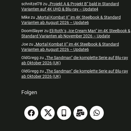
schnitzel78
zu
„Projekt A & Projekt B“ bald in Standard
Varianten auf 4K UHD & Blu-ray – Update4
Mike
zu
„Mortal Kombat II“ im 4K Steelbook & Standard
Varianten ab August 2026 – Update6
DoomSlayer
zu
Eli Roth´s „Ice Cream Man“ im 4K Steelbook &
Standard Varianten ab November 2026 – Update
Joe
zu
„Mortal Kombat II“ im 4K Steelbook & Standard
Varianten ab August 2026 – Update6
OldGregg
zu
„The Sandman“ die komplette Serie auf Blu-ray
ab Oktober 2026 (UK)
OldGregg
zu
„The Sandman“ die komplette Serie auf Blu-ray
ab Oktober 2026 (UK)
Folgen