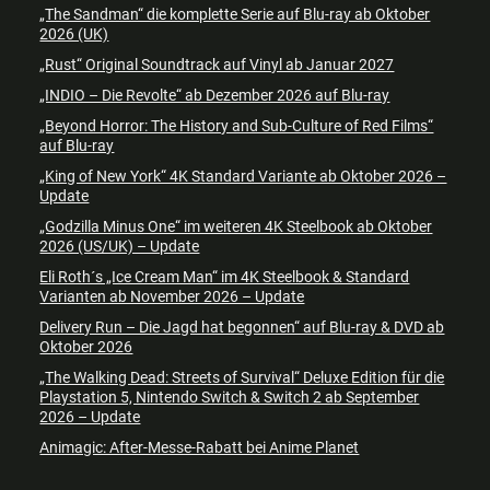
„The Sandman“ die komplette Serie auf Blu-ray ab Oktober
2026 (UK)
„Rust“ Original Soundtrack auf Vinyl ab Januar 2027
„INDIO – Die Revolte“ ab Dezember 2026 auf Blu-ray
„Beyond Horror: The History and Sub-Culture of Red Films“
auf Blu-ray
„King of New York“ 4K Standard Variante ab Oktober 2026 –
Update
„Godzilla Minus One“ im weiteren 4K Steelbook ab Oktober
2026 (US/UK) – Update
Eli Roth´s „Ice Cream Man“ im 4K Steelbook & Standard
Varianten ab November 2026 – Update
Delivery Run – Die Jagd hat begonnen“ auf Blu-ray & DVD ab
Oktober 2026
„The Walking Dead: Streets of Survival“ Deluxe Edition für die
Playstation 5, Nintendo Switch & Switch 2 ab September
2026 – Update
Animagic: After-Messe-Rabatt bei Anime Planet