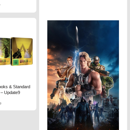
r
books & Standard
6 – Update9
e