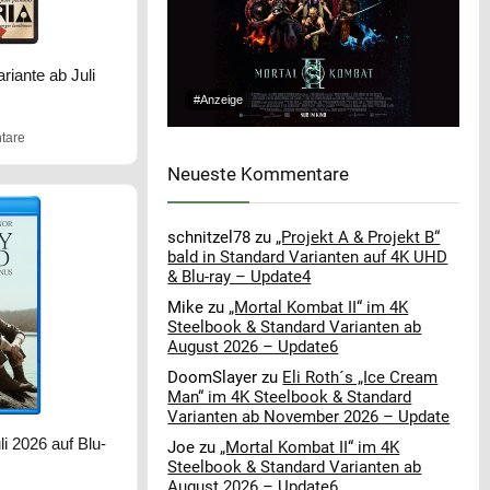
riante ab Juli
#Anzeige
tare
Neueste Kommentare
schnitzel78
zu
„Projekt A & Projekt B“
bald in Standard Varianten auf 4K UHD
& Blu-ray – Update4
Mike
zu
„Mortal Kombat II“ im 4K
Steelbook & Standard Varianten ab
August 2026 – Update6
DoomSlayer
zu
Eli Roth´s „Ice Cream
Man“ im 4K Steelbook & Standard
Varianten ab November 2026 – Update
li 2026 auf Blu-
Joe
zu
„Mortal Kombat II“ im 4K
Steelbook & Standard Varianten ab
August 2026 – Update6