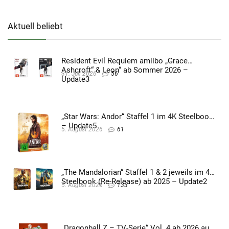
Aktuell beliebt
Resident Evil Requiem amiibo „Grace
Ashcroft“ & Leon“ ab Sommer 2026 –
31. Juli 2026
56
Update3
„Star Wars: Andor“ Staffel 1 im 4K Steelbook
– Update5
5. August 2026
61
„The Mandalorian“ Staffel 1 & 2 jeweils im 4K
Steelbook (Re-Release) ab 2025 – Update2
5. August 2026
133
„Dragonball Z – TV-Serie“ Vol. 4 ab 2026 auf