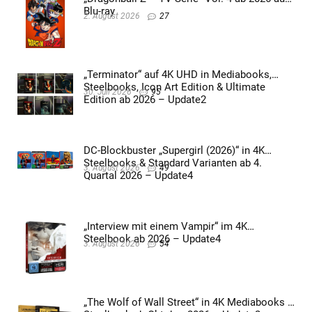
Blu-ray
2. August 2026
27
„Terminator“ auf 4K UHD in Mediabooks,
Steelbooks, Icon Art Edition & Ultimate
30. Juli 2026
95
Edition ab 2026 – Update2
DC-Blockbuster „Supergirl (2026)“ in 4K
Steelbooks & Standard Varianten ab 4.
3. August 2026
49
Quartal 2026 – Update4
„Interview mit einem Vampir“ im 4K
Steelbook ab 2026 – Update4
3. August 2026
54
„The Wolf of Wall Street“ in 4K Mediabooks &