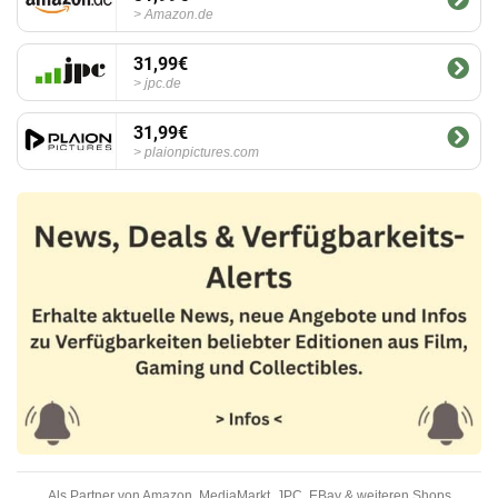
Amazon.de
31,99€
jpc.de
31,99€
plaionpictures.com
Als Partner von Amazon, MediaMarkt, JPC, EBay & weiteren Shops