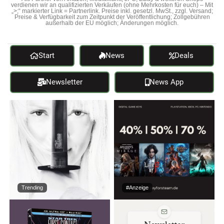
verdienen wir an qualifizierten Verkäufen (ohne Mehrkosten für euch) – Mit
„>;“ markierter Link = Partnerlink. Preise inkl. gesetzl. MwSt., zzgl. Versand;
Preise & Verfügbarkeit zum Zeitpunkt der Veröffentlichung; Zollgebühren
außerhalb der EU möglich; Änderungen möglich.
Start
News
Deals
Newsletter
News App
Trending
#Anzeige