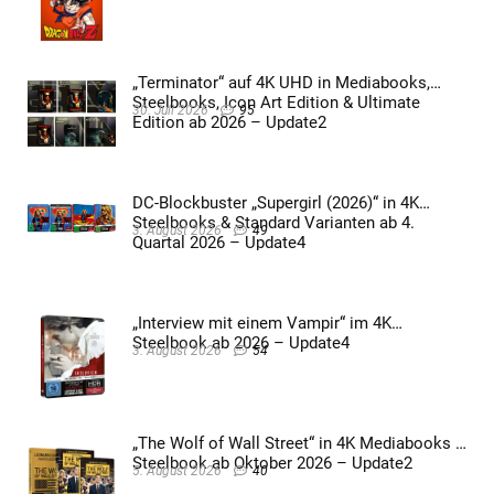
„Terminator“ auf 4K UHD in Mediabooks,
Steelbooks, Icon Art Edition & Ultimate
30. Juli 2026
95
Edition ab 2026 – Update2
DC-Blockbuster „Supergirl (2026)“ in 4K
Steelbooks & Standard Varianten ab 4.
3. August 2026
49
Quartal 2026 – Update4
„Interview mit einem Vampir“ im 4K
Steelbook ab 2026 – Update4
3. August 2026
54
„The Wolf of Wall Street“ in 4K Mediabooks &
Steelbook ab Oktober 2026 – Update2
5. August 2026
40