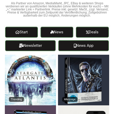
Als Partner von Amazon, MediaMarkt, JPC, EBay & weiteren Shops
verdienen wir an qualifizierten Verkäufen (ohne Mehrkosten für euch) – Mit
„>;“ markierter Link = Partnerlink. Preise inkl. gesetzl. MwSt., zzgl. Versand;
Preise & Verfügbarkeit zum Zeitpunkt der Veröffentlichung; Zollgebühren
außerhalb der EU möglich; Änderungen möglich.
Start
News
Deals
Newsletter
News App
Trending
#Anzeige