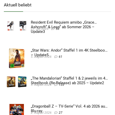
Aktuell beliebt
Resident Evil Requiem amiibo „Grace
Ashcroft“ & Leon“ ab Sommer 2026 –
31. Juli 2026
56
Update3
„Star Wars: Andor“ Staffel 1 im 4K Steelbook
– Update5
5. August 2026
61
„The Mandalorian“ Staffel 1 & 2 jeweils im 4K
Steelbook (Re-Release) ab 2025 – Update2
5. August 2026
133
„Dragonball Z – TV-Serie“ Vol. 4 ab 2026 auf
Blu-ray
2. August 2026
27