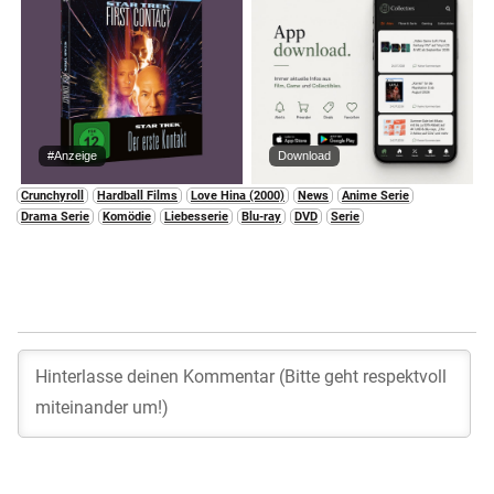
#Anzeige
Download
Crunchyroll
Hardball Films
Love Hina (2000)
News
Anime Serie
Drama Serie
Komödie
Liebesserie
Blu-ray
DVD
Serie