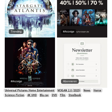
Trending
#Anzeige
#Anzeige
Abonnieren
Universal Pictures Home Entertainment
M3GAN 2.0 (2025)
News
Horror
Science-Fiction
4K UHD
Blu-ray
DVD
Film
Steelbook