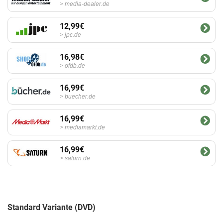
media-dealer.de
12,99€
jpc.de
16,98€
ofdb.de
16,99€
buecher.de
16,99€
mediamarkt.de
16,99€
saturn.de
Standard Variante (DVD)