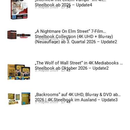
Steelbook ab 2026 – Update4
3. August 2026
54
„A Nightmare On Elm Street“ 7-Film
Steelbook Collection (4K UHD + Blu-ray)
7. August 2026
67
(Neuauflage) ab 3. Quartal 2026 – Update2
„The Wolf of Wall Street“ in 4K Mediabooks &
Steelbook ab Oktober 2026 – Update2
5. August 2026
43
„Backrooms“ auf 4K UHD, Blu-ray & DVD ab
2026 | 4K Steelbook im Ausland – Update3
5. August 2026
48