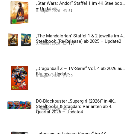
„Star Wars: Andor“ Staffel 1 im 4K Steelbook
– Update5
5. August 2026
61
„The Mandalorian“ Staffel 1 & 2 jeweils im 4K
Steelbook (Re-Release) ab 2025 – Update2
5. August 2026
137
„Dragonball Z – TV-Serie“ Vol. 4 ab 2026 auf
Blu-ray – Update
6. August 2026
29
DC-Blockbuster „Supergirl (2026)“ in 4K
Steelbooks & Standard Varianten ab 4.
3. August 2026
49
Quartal 2026 – Update4
„Interview mit einem Vampir“ im 4K