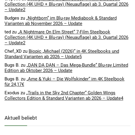
Collection (4K UHD + Blu-ray) (Neuauflage) ab 3. Quartal 2026
– Update2
Budges
zu
„Nightborn“ im Blu-ray Mediabook & Standard
Varianten ab November 2026 – Update
ted
zu
„A Nightmare On Elm Street“ 7-Film Steelbook
Collection (4K UHD + Blu-ray) (Neuauflage) ab 3. Quartal 2026
– Update2
Chef_XD
zu
Biopic „Michael (2026)“ in 4K Steelbooks und
Standard Varianten ab 2026 – Update5
Bugs B.
zu
„DAN DA DAN – Das Mega-Bundle“ Blu-ray Limited
Edition ab Oktober 2026 – Update
Bugs B.
zu
„Ame & Yuki – Die Wolfskinder“ im 4K Steelbook
für 24,17€
Exodus
zu
„Trails in the Sky 2nd Chapter“ Golden Wings
Collectors Edition & Standard Varianten ab 2026 – Update4
Aktuell beliebt