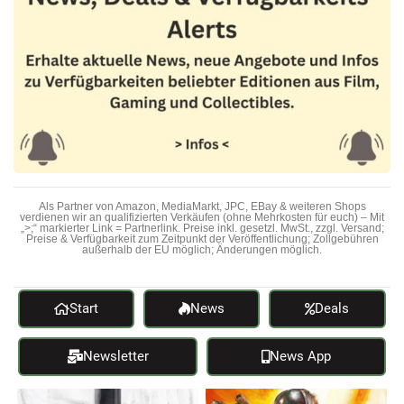
Als Partner von Amazon, MediaMarkt, JPC, EBay & weiteren Shops
verdienen wir an qualifizierten Verkäufen (ohne Mehrkosten für euch) – Mit
„>;“ markierter Link = Partnerlink. Preise inkl. gesetzl. MwSt., zzgl. Versand;
Preise & Verfügbarkeit zum Zeitpunkt der Veröffentlichung; Zollgebühren
außerhalb der EU möglich; Änderungen möglich.
Start
News
Deals
Newsletter
News App