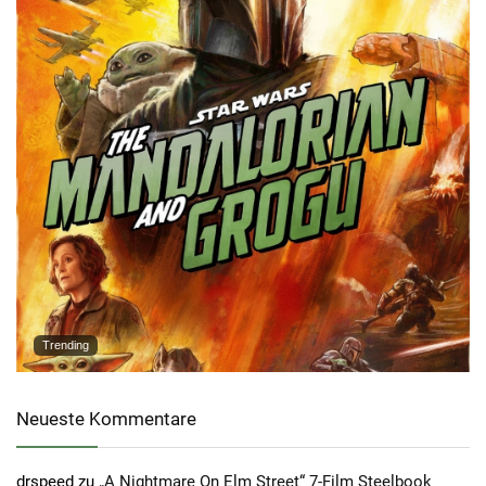
Trending
Neueste Kommentare
drspeed
zu
„A Nightmare On Elm Street“ 7-Film Steelbook