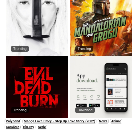
Trending
Trending
Trending
Download
Polyband
Manga Love Story - Step Up Love Story (2002)
News
Anime
Komödie
Blu-ray
Serie