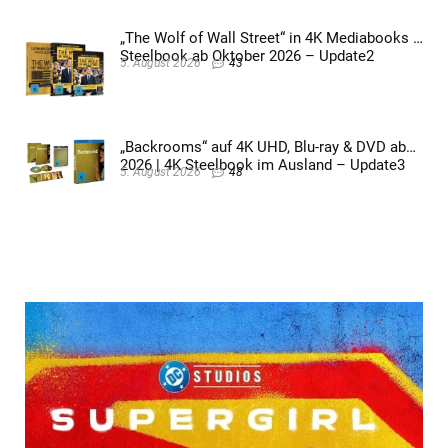
„The Wolf of Wall Street“ in 4K Mediabooks &
Steelbook ab Oktober 2026 – Update2
5. August 2026
43
„Backrooms“ auf 4K UHD, Blu-ray & DVD ab
2026 | 4K Steelbook im Ausland – Update3
5. August 2026
48