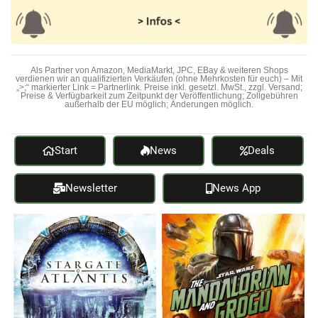
Als Partner von Amazon, MediaMarkt, JPC, EBay & weiteren Shops
verdienen wir an qualifizierten Verkäufen (ohne Mehrkosten für euch) – Mit
„>;“ markierter Link = Partnerlink. Preise inkl. gesetzl. MwSt., zzgl. Versand;
Preise & Verfügbarkeit zum Zeitpunkt der Veröffentlichung; Zollgebühren
außerhalb der EU möglich; Änderungen möglich.
Start
News
Deals
Newsletter
News App