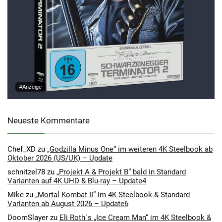
#Anzeige
Neueste Kommentare
Chef_XD
zu
„Godzilla Minus One“ im weiteren 4K Steelbook ab
Oktober 2026 (US/UK) – Update
schnitzel78
zu
„Projekt A & Projekt B“ bald in Standard
Varianten auf 4K UHD & Blu-ray – Update4
Mike
zu
„Mortal Kombat II“ im 4K Steelbook & Standard
Varianten ab August 2026 – Update6
DoomSlayer
zu
Eli Roth´s „Ice Cream Man“ im 4K Steelbook &