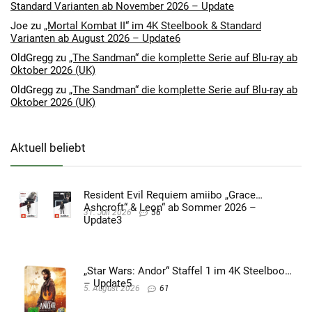
Standard Varianten ab November 2026 – Update
Joe
zu
„Mortal Kombat II“ im 4K Steelbook & Standard
Varianten ab August 2026 – Update6
OldGregg
zu
„The Sandman“ die komplette Serie auf Blu-ray ab
Oktober 2026 (UK)
OldGregg
zu
„The Sandman“ die komplette Serie auf Blu-ray ab
Oktober 2026 (UK)
Aktuell beliebt
Resident Evil Requiem amiibo „Grace
Ashcroft“ & Leon“ ab Sommer 2026 –
31. Juli 2026
56
Update3
„Star Wars: Andor“ Staffel 1 im 4K Steelbook
– Update5
5. August 2026
61