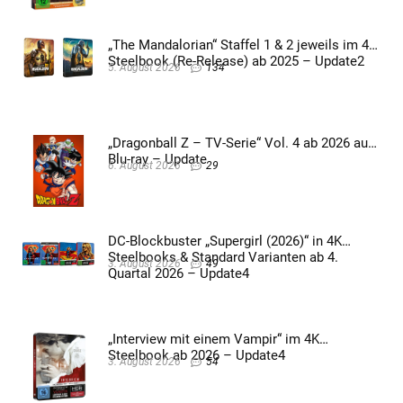
„The Mandalorian“ Staffel 1 & 2 jeweils im 4K
Steelbook (Re-Release) ab 2025 – Update2
5. August 2026
134
„Dragonball Z – TV-Serie“ Vol. 4 ab 2026 auf
Blu-ray – Update
6. August 2026
29
DC-Blockbuster „Supergirl (2026)“ in 4K
Steelbooks & Standard Varianten ab 4.
3. August 2026
49
Quartal 2026 – Update4
„Interview mit einem Vampir“ im 4K
Steelbook ab 2026 – Update4
3. August 2026
54