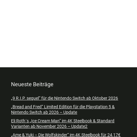
Neueste Beiträge
„9 R.I.P. sequel“ für die Nintendo Switch ab Oktober 2026
„Bread and Fred“ Limited Edition für die Playstation 5 &
Nintendo Switch ab 2026 – Update
Eli Roth´s „Ice Cream Man“ im 4K Steelbook & Standard
Varianten ab November 2026 – Update2
„Ame & Yuki – Die Wolfskinder“ im 4K Steelbook für 24,17€