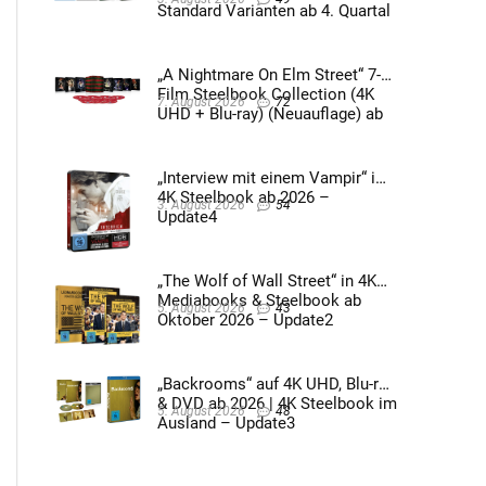
Standard Varianten ab 4. Quartal
2026 – Update4
„A Nightmare On Elm Street“ 7-
Film Steelbook Collection (4K
7. August 2026
72
UHD + Blu-ray) (Neuauflage) ab
3. Quartal 2026 – Update2
„Interview mit einem Vampir“ im
4K Steelbook ab 2026 –
3. August 2026
54
Update4
„The Wolf of Wall Street“ in 4K
Mediabooks & Steelbook ab
5. August 2026
43
Oktober 2026 – Update2
„Backrooms“ auf 4K UHD, Blu-ray
& DVD ab 2026 | 4K Steelbook im
5. August 2026
48
Ausland – Update3