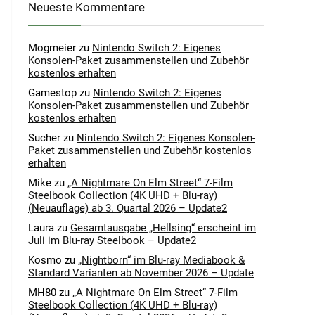
Neueste Kommentare
Mogmeier
zu
Nintendo Switch 2: Eigenes
Konsolen-Paket zusammenstellen und Zubehör
kostenlos erhalten
Gamestop
zu
Nintendo Switch 2: Eigenes
Konsolen-Paket zusammenstellen und Zubehör
kostenlos erhalten
Sucher
zu
Nintendo Switch 2: Eigenes Konsolen-
Paket zusammenstellen und Zubehör kostenlos
erhalten
Mike
zu
„A Nightmare On Elm Street“ 7-Film
Steelbook Collection (4K UHD + Blu-ray)
(Neuauflage) ab 3. Quartal 2026 – Update2
Laura
zu
Gesamtausgabe „Hellsing“ erscheint im
Juli im Blu-ray Steelbook – Update2
Kosmo
zu
„Nightborn“ im Blu-ray Mediabook &
Standard Varianten ab November 2026 – Update
MH80
zu
„A Nightmare On Elm Street“ 7-Film
Steelbook Collection (4K UHD + Blu-ray)