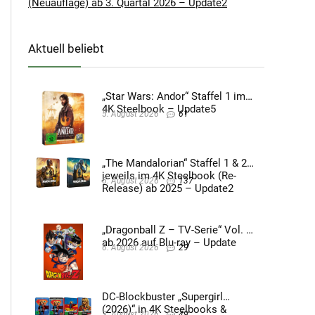
(Neuauflage) ab 3. Quartal 2026 – Update2
Aktuell beliebt
„Star Wars: Andor“ Staffel 1 im
4K Steelbook – Update5
5. August 2026
61
„The Mandalorian“ Staffel 1 & 2
jeweils im 4K Steelbook (Re-
5. August 2026
137
Release) ab 2025 – Update2
„Dragonball Z – TV-Serie“ Vol. 4
ab 2026 auf Blu-ray – Update
6. August 2026
29
DC-Blockbuster „Supergirl
(2026)“ in 4K Steelbooks &
3. August 2026
49