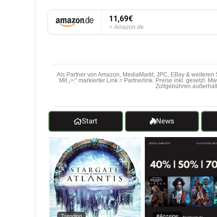
11,69€
Amazon.de
Als Partner von Amazon, MediaMarkt, JPC, EBay & weiteren S
Mit „>;“ markierter Link = Partnerlink. Preise inkl. gesetzl. 
Zollgebühren außerhal
Start
News
Trending
#Anzeige