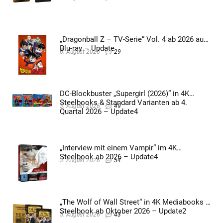
„Dragonball Z – TV-Serie“ Vol. 4 ab 2026 auf
Blu-ray – Update
6. August 2026
29
DC-Blockbuster „Supergirl (2026)“ in 4K
Steelbooks & Standard Varianten ab 4.
3. August 2026
49
Quartal 2026 – Update4
„Interview mit einem Vampir“ im 4K
Steelbook ab 2026 – Update4
3. August 2026
54
„The Wolf of Wall Street“ in 4K Mediabooks &
Steelbook ab Oktober 2026 – Update2
5. August 2026
43