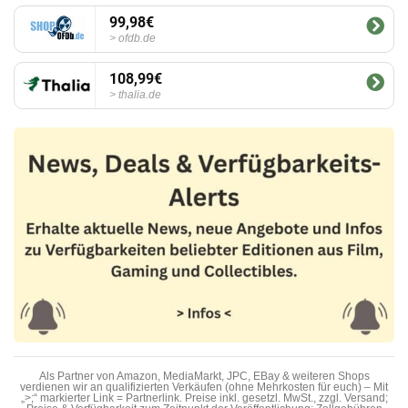
99,98€
ofdb.de
108,99€
thalia.de
Als Partner von Amazon, MediaMarkt, JPC, EBay & weiteren Shops
verdienen wir an qualifizierten Verkäufen (ohne Mehrkosten für euch) – Mit
„>;“ markierter Link = Partnerlink. Preise inkl. gesetzl. MwSt., zzgl. Versand;