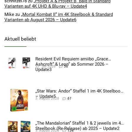
schnitzel78
zu
„Projekt A & Projekt B“ bald in Standard
Varianten auf 4K UHD & Blu-ray – Update4
Mike
zu
„Mortal Kombat II“ im 4K Steelbook & Standard
Varianten ab August 2026 – Update6
Aktuell beliebt
Resident Evil Requiem amiibo „Grace
Ashcroft“ & Leon“ ab Sommer 2026 –
31. Juli 2026
56
Update3
„Star Wars: Andor“ Staffel 1 im 4K Steelbook
– Update5
5. August 2026
61
„The Mandalorian“ Staffel 1 & 2 jeweils im 4K
Steelbook (Re-Release) ab 2025 – Update2
5. August 2026
134