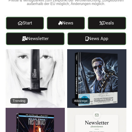
Preise & Verfügbarkeit zum Zeitpunkt der Veröffentlichung; Zollgebühren
außerhalb der EU möglich; Änderungen möglich.
Start
News
Deals
Newsletter
News App
Trending
#Anzeige