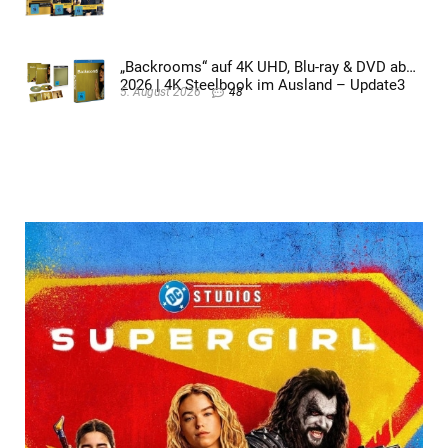
„Backrooms“ auf 4K UHD, Blu-ray & DVD ab
2026 | 4K Steelbook im Ausland – Update3
5. August 2026
48