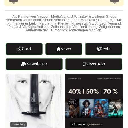
Als Partner von Amazon, MediaMarkt, JPC, EBay & weiteren Shops
verdienen wir an qualifizierten Verkäufen (ohne Mehrkosten für euch) – Mit
„>;“ markierter Link = Partnerlink. Preise inkl. gesetzl. MwSt., zzgl. Versand;
Preise & Verfügbarkeit zum Zeitpunkt der Veröffentlichung; Zollgebühren
außerhalb der EU möglich; Änderungen möglich.
Start
News
Deals
Newsletter
News App
Trending
#Anzeige