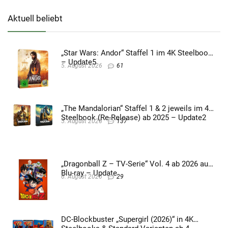
Aktuell beliebt
„Star Wars: Andor“ Staffel 1 im 4K Steelbook
– Update5
5. August 2026
61
„The Mandalorian“ Staffel 1 & 2 jeweils im 4K
Steelbook (Re-Release) ab 2025 – Update2
5. August 2026
137
„Dragonball Z – TV-Serie“ Vol. 4 ab 2026 auf
Blu-ray – Update
6. August 2026
29
DC-Blockbuster „Supergirl (2026)“ in 4K