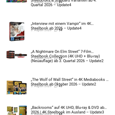
Steelbooks & Standard Varianten ab 4.
3. August 2026
49
Quartal 2026 – Update4
„Interview mit einem Vampir“ im 4K
Steelbook ab 2026 – Update4
3. August 2026
54
„A Nightmare On Elm Street“ 7-Film
Steelbook Collection (4K UHD + Blu-ray)
7. August 2026
66
(Neuauflage) ab 3. Quartal 2026 – Update2
„The Wolf of Wall Street“ in 4K Mediabooks &
Steelbook ab Oktober 2026 – Update2
5. August 2026
43
„Backrooms“ auf 4K UHD, Blu-ray & DVD ab
2026 | 4K Steelbook im Ausland – Update3
5. August 2026
48