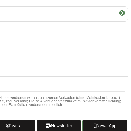
hops verdienen wir an qualifizierten Verkäufen (ohne Mehrkosten für euch) –
MwSt., zzgl. Versand; Preise & Verfügbarkeit zum Zeitpunkt der Veröffentlichung;
b der EU möglich; Änderungen möglich.
Deals
Newsletter
News App