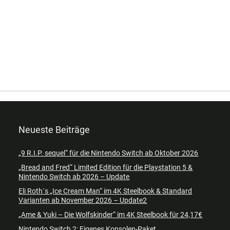
Neueste Beiträge
„9 R.I.P. sequel“ für die Nintendo Switch ab Oktober 2026
„Bread and Fred“ Limited Edition für die Playstation 5 &
Nintendo Switch ab 2026 – Update
Eli Roth´s „Ice Cream Man“ im 4K Steelbook & Standard
Varianten ab November 2026 – Update2
„Ame & Yuki – Die Wolfskinder“ im 4K Steelbook für 24,17€
Nintendo Switch 2: Eigenes Konsolen-Paket