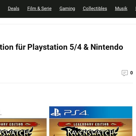
Deals
Film & Serie
Gaming
Collectibles
Musik
ion für Playstation 5/4 & Nintendo
0