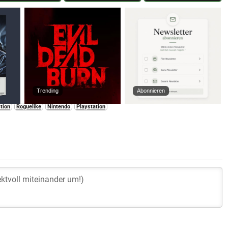
Trending
Abonnieren
tion
Roguelike
Nintendo
Playstation