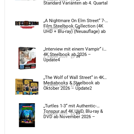
Standard Varianten ab 4. Quartal
2026 – Update4
„A Nightmare On Elm Street“ 7-
Film Steelbook Collection (4K
7. August 2026
74
UHD + Blu-ray) (Neuauflage) ab
3. Quartal 2026 – Update2
„Interview mit einem Vampir“ im
4K Steelbook ab 2026 –
3. August 2026
54
Update4
„The Wolf of Wall Street“ in 4K
Mediabooks & Steelbook ab
5. August 2026
43
Oktober 2026 – Update2
„Turtles 1-3“ mit Authentic-
Tonspur auf 4K UHD, Blu-ray &
6. August 2026
69
DVD ab November 2026 –
Update2