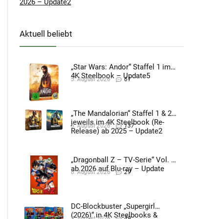
2026 – Update2
Aktuell beliebt
„Star Wars: Andor“ Staffel 1 im
4K Steelbook – Update5
5. August 2026
61
„The Mandalorian“ Staffel 1 & 2
jeweils im 4K Steelbook (Re-
5. August 2026
137
Release) ab 2025 – Update2
„Dragonball Z – TV-Serie“ Vol. 4
ab 2026 auf Blu-ray – Update
6. August 2026
29
DC-Blockbuster „Supergirl
(2026)“ in 4K Steelbooks &
3. August 2026
49