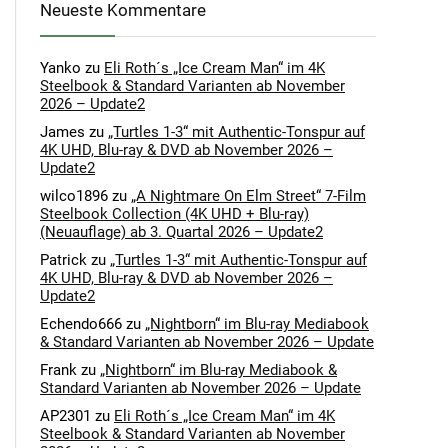
Neueste Kommentare
Yanko
zu
Eli Roth´s „Ice Cream Man“ im 4K
Steelbook & Standard Varianten ab November
2026 – Update2
James
zu
„Turtles 1-3“ mit Authentic-Tonspur auf
4K UHD, Blu-ray & DVD ab November 2026 –
Update2
wilco1896
zu
„A Nightmare On Elm Street“ 7-Film
Steelbook Collection (4K UHD + Blu-ray)
(Neuauflage) ab 3. Quartal 2026 – Update2
Patrick
zu
„Turtles 1-3“ mit Authentic-Tonspur auf
4K UHD, Blu-ray & DVD ab November 2026 –
Update2
Echendo666
zu
„Nightborn“ im Blu-ray Mediabook
& Standard Varianten ab November 2026 – Update
Frank
zu
„Nightborn“ im Blu-ray Mediabook &
Standard Varianten ab November 2026 – Update
AP2301
zu
Eli Roth´s „Ice Cream Man“ im 4K
Steelbook & Standard Varianten ab November