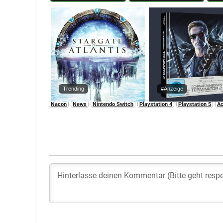
Trending
#Anzeige
Nacon
News
Nintendo Switch
Playstation 4
Playstation 5
Ac