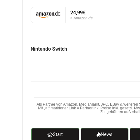
24,99€
Amazon.de
Nintendo Switch
Als Partner von Amazon, MediaMarkt, JPC, EBay & weiteren S
Mit „>;“ markierter Link = Partnerlink. Preise inkl. gesetzl. 
Zollgebühren außerhal
Start
News