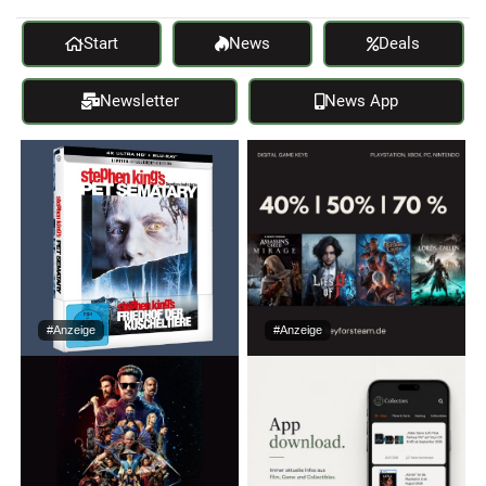
Start
News
Deals
Newsletter
News App
#Anzeige
#Anzeige