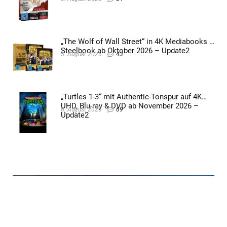
„The Wolf of Wall Street“ in 4K Mediabooks &
Steelbook ab Oktober 2026 – Update2
5. August 2026
43
„Turtles 1-3“ mit Authentic-Tonspur auf 4K
UHD, Blu-ray & DVD ab November 2026 –
6. August 2026
69
Update2