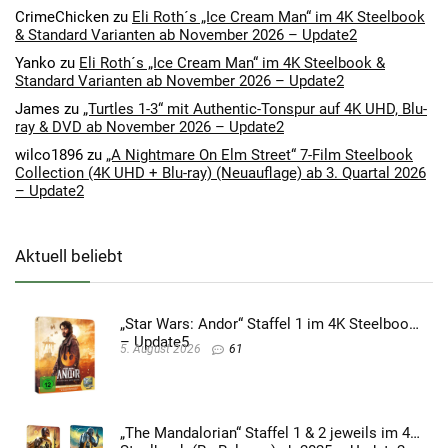
CrimeChicken
zu
Eli Roth´s „Ice Cream Man“ im 4K Steelbook
& Standard Varianten ab November 2026 – Update2
Yanko
zu
Eli Roth´s „Ice Cream Man“ im 4K Steelbook &
Standard Varianten ab November 2026 – Update2
James
zu
„Turtles 1-3“ mit Authentic-Tonspur auf 4K UHD, Blu-
ray & DVD ab November 2026 – Update2
wilco1896
zu
„A Nightmare On Elm Street“ 7-Film Steelbook
Collection (4K UHD + Blu-ray) (Neuauflage) ab 3. Quartal 2026
– Update2
Aktuell beliebt
„Star Wars: Andor“ Staffel 1 im 4K Steelbook
– Update5
5. August 2026
61
„The Mandalorian“ Staffel 1 & 2 jeweils im 4K