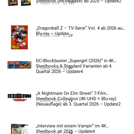
Steelbook (Re-Release) ab 2025 – Update2
5. August 2026
137
„Dragonball Z – TV-Serie“ Vol. 4 ab 2026 auf
Blu-ray – Update
6. August 2026
29
DC-Blockbuster „Supergirl (2026)“ in 4K
Steelbooks & Standard Varianten ab 4.
3. August 2026
49
Quartal 2026 – Update4
„A Nightmare On Elm Street“ 7-Film
Steelbook Collection (4K UHD + Blu-ray)
7. August 2026
74
(Neuauflage) ab 3. Quartal 2026 – Update2
„Interview mit einem Vampir“ im 4K
Steelbook ab 2026 – Update4
3. August 2026
54